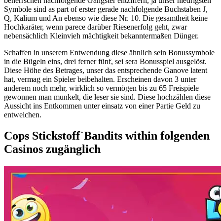
beherrschen nachfolgende Gangster entziffern, ja unser niedrigsten
Symbole sind as part of erster gerade nachfolgende Buchstaben J,
Q, Kalium und An ebenso wie diese Nr. 10. Die gesamtheit keine
Hochkaräter, wenn parece darüber Riesenerfolg geht, zwar
nebensächlich Kleinvieh mächtigkeit bekanntermaßen Dünger.
Schaffen in unserem Entwendung diese ähnlich sein Bonussymbole
in die Bügeln eins, drei ferner fünf, sei sera Bonusspiel ausgelöst.
Diese Höhe des Betrages, unser das entsprechende Ganove latent
hat, vermag ein Spieler beibehalten. Erscheinen davon 3 unter
anderem noch mehr, wirklich so vermögen bis zu 65 Freispiele
gewonnen man munkelt, die leser sie sind. Diese hochzählen diese
Aussicht ins Entkommen unter einsatz von einer Partie Geld zu
entweichen.
Cops Stickstoff`Bandits within folgenden
Casinos zugänglich