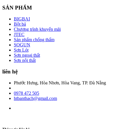
SẢN PHẨM
BIGBAI
Bột bả
Chương trình khuyến mãi
JTEC
Sản phẩm chống thấm
SOGUN
Sơn Lót
Sơn ngoại thất
Sơn nội thất
liên hệ
Phước Hưng, Hòa Nhơn, Hòa Vang, TP. Đà Nẵng
0978 472 505
htbanthach@gmail.com