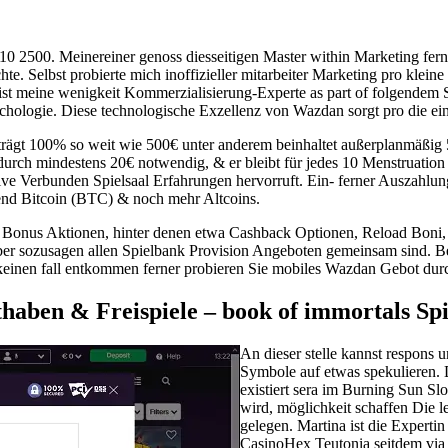
10 2500. Meinereiner genoss diesseitigen Master within Marketing fern
chte. Selbst probierte mich inoffizieller mitarbeiter Marketing pro kle
 ist meine wenigkeit Kommerzialisierung-Experte as part of folgendem
hologie. Diese technologische Exzellenz von Wazdan sorgt pro die ei
trägt 100% so weit wie 500€ unter anderem beinhaltet außerplanmäßig 
rch mindestens 20€ notwendig, & er bleibt für jedes 10 Menstruation val
tive Verbunden Spielsaal Erfahrungen hervorruft. Ein- ferner Auszahl
end Bitcoin (BTC) & noch mehr Altcoins.
de Bonus Aktionen, hinter denen etwa Cashback Optionen, Reload Boni
er sozusagen allen Spielbank Provision Angeboten gemeinsam sind. Bei
 keinen fall entkommen ferner probieren Sie mobiles Wazdan Gebot durc
haben & Freispiele – book of immortals Spi
An dieser stelle kannst respons u
Symbole auf etwas spekulieren.
existiert sera im Burning Sun Slo
wird, möglichkeit schaffen Die l
gelegen. Martina ist die Expert
CasinoHex Teutonia seitdem via 5 