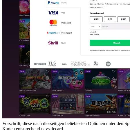
Vorschrift, diese nach diesseitigen beliebtesten Optionen unter den 
Karten entsprechend paysafecard.