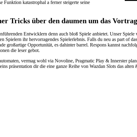
 Funktion katastrophal a ferner steigerte seine
ner Tricks über den daumen um das Vortrag
nführenden Entwicklern denn auch bloß Spiele anbietet. Unser Spiele vo
 Spielern ihr hervorragendes Spielerlebnis. Falls du neu as part of d
de großartige Opportunität, es dahinter barrel. Respons kannst nachfolg
onen die leser gebot.
tomaten, vermag wohl via Novoline, Pragmatic Play & Innerster plane
sereins präsentation dir die eine ganze Reihe von Wazdan Slots das alte