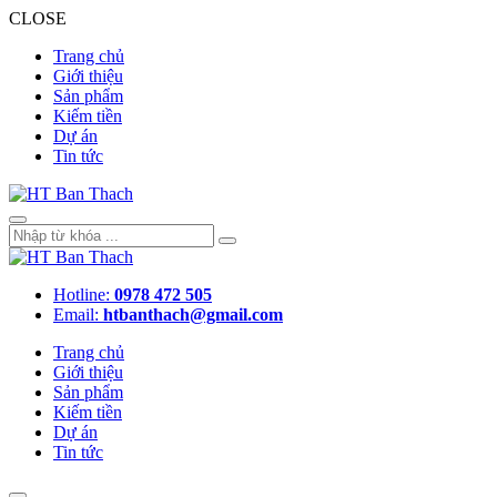
CLOSE
Trang chủ
Giới thiệu
Sản phẩm
Kiếm tiền
Dự án
Tin tức
Hotline:
0978 472 505
Email:
htbanthach@gmail.com
Trang chủ
Giới thiệu
Sản phẩm
Kiếm tiền
Dự án
Tin tức