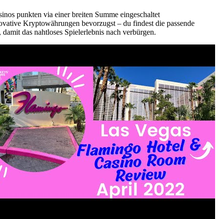
sinos punkten via einer breiten Summe eingeschaltet
novative Kryptowährungen bevorzugst – du findest die passende
damit das nahtloses Spielerlebnis nach verbürgen.