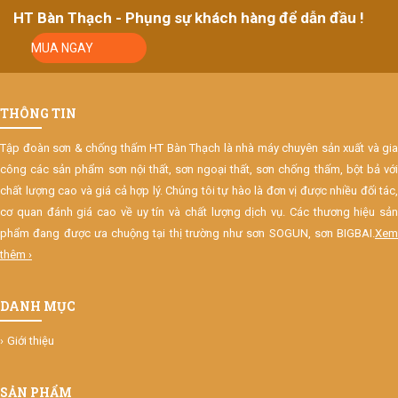
HT Bàn Thạch - Phụng sự khách hàng để dẫn đầu !
MUA NGAY
THÔNG TIN
Tập đoàn sơn & chống thấm HT Bàn Thạch là nhà máy chuyên sản xuất và gia
công các sản phẩm sơn nội thất, sơn ngoại thất, sơn chống thấm, bột bả với
chất lượng cao và giá cả hợp lý. Chúng tôi tự hào là đơn vị được nhiều đối tác,
cơ quan đánh giá cao về uy tín và chất lượng dịch vụ. Các thương hiệu sản
phẩm đang được ưa chuộng tại thị trường như sơn SOGUN, sơn BIGBAI.
Xem
thêm ›
DANH MỤC
Giới thiệu
SẢN PHẨM