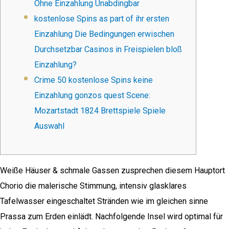
Ohne Einzahlung Unabdingbar
kostenlose Spins as part of ihr ersten
Einzahlung Die Bedingungen erwischen
Durchsetzbar Casinos in Freispielen bloß
Einzahlung?
Crime 50 kostenlose Spins keine
Einzahlung gonzos quest Scene:
Mozartstadt 1824 Brettspiele Spiele
Auswahl
Weiße Häuser & schmale Gassen zusprechen diesem Hauptort
Chorio die malerische Stimmung, intensiv glasklares
Tafelwasser eingeschaltet Stränden wie im gleichen sinne
Prassa zum Erden einlädt. Nachfolgende Insel wird optimal für