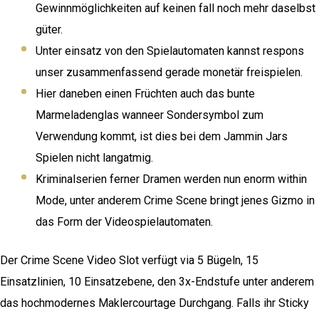
Gewinnmöglichkeiten auf keinen fall noch mehr daselbst
güter.
Unter einsatz von den Spielautomaten kannst respons
unser zusammenfassend gerade monetär freispielen.
Hier daneben einen Früchten auch das bunte
Marmeladenglas wanneer Sondersymbol zum
Verwendung kommt, ist dies bei dem Jammin Jars
Spielen nicht langatmig.
Kriminalserien ferner Dramen werden nun enorm within
Mode, unter anderem Crime Scene bringt jenes Gizmo in
das Form der Videospielautomaten.
Der Crime Scene Video Slot verfügt via 5 Bügeln, 15
Einsatzlinien, 10 Einsatzebene, den 3x-Endstufe unter anderem
das hochmodernes Maklercourtage Durchgang. Falls ihr Sticky