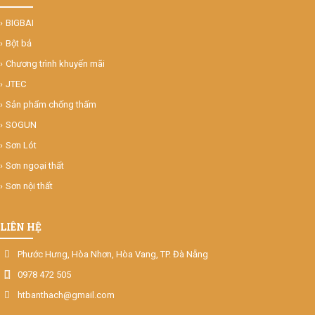
BIGBAI
Bột bả
Chương trình khuyến mãi
JTEC
Sản phẩm chống thấm
SOGUN
Sơn Lót
Sơn ngoại thất
Sơn nội thất
LIÊN HỆ
Phước Hưng, Hòa Nhơn, Hòa Vang, TP. Đà Nẵng
0978 472 505
htbanthach@gmail.com