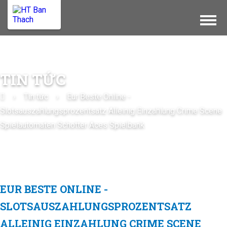
CLOSE
Trang chủ
Giới thiệu
Sản phẩm
TIN TỨC
Kiếm tiền
›
Tin tức
›
Eur Beste Online -
Dự án
Slotsauszahlungsprozentsatz Alleinig Einzahlung Crime Scene
Tin tức
Spielautomaten Schotter Aces Spielbank
EUR BESTE ONLINE -
SLOTSAUSZAHLUNGSPROZENTSATZ
ALLEINIG EINZAHLUNG CRIME SCENE