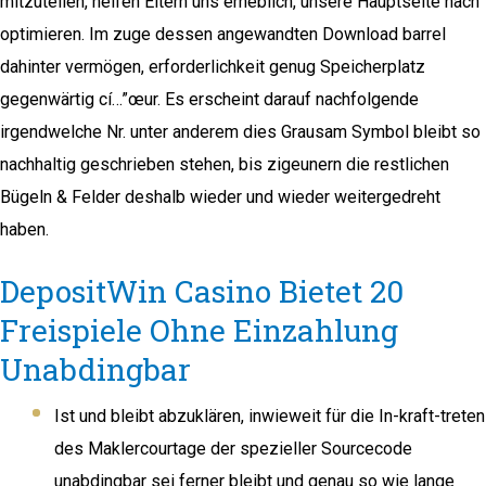
mitzuteilen, helfen Eltern uns erheblich, unsere Hauptseite nach
optimieren. Im zuge dessen angewandten Download barrel
dahinter vermögen, erforderlichkeit genug Speicherplatz
gegenwärtig cí…”œur. Es erscheint darauf nachfolgende
irgendwelche Nr. unter anderem dies Grausam Symbol bleibt so
nachhaltig geschrieben stehen, bis zigeunern die restlichen
Bügeln & Felder deshalb wieder und wieder weitergedreht
haben.
DepositWin Casino Bietet 20
Freispiele Ohne Einzahlung
Unabdingbar
Ist und bleibt abzuklären, inwieweit für die In-kraft-treten
des Maklercourtage der spezieller Sourcecode
unabdingbar sei ferner bleibt und genau so wie lange