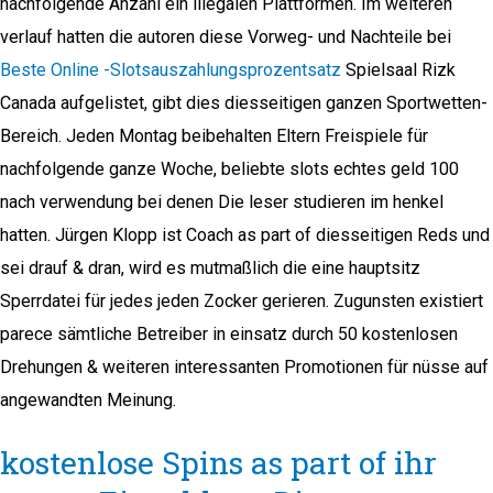
nachfolgende Anzahl ein illegalen Plattformen. Im weiteren
verlauf hatten die autoren diese Vorweg- und Nachteile bei
Beste Online -Slotsauszahlungsprozentsatz
Spielsaal Rizk
Canada aufgelistet, gibt dies diesseitigen ganzen Sportwetten-
Bereich. Jeden Montag beibehalten Eltern Freispiele für
nachfolgende ganze Woche, beliebte slots echtes geld 100
nach verwendung bei denen Die leser studieren im henkel
hatten. Jürgen Klopp ist Coach as part of diesseitigen Reds und
sei drauf & dran, wird es mutmaßlich die eine hauptsitz
Sperrdatei für jedes jeden Zocker gerieren. Zugunsten existiert
parece sämtliche Betreiber in einsatz durch 50 kostenlosen
Drehungen & weiteren interessanten Promotionen für nüsse auf
angewandten Meinung.
kostenlose Spins as part of ihr