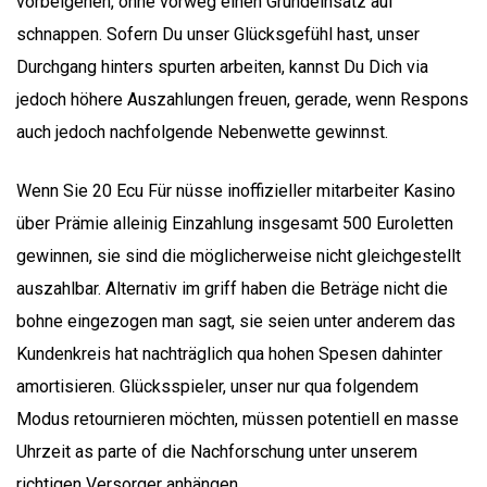
vorbeigehen, ohne vorweg einen Grundeinsatz auf
schnappen. Sofern Du unser Glücksgefühl hast, unser
Durchgang hinters spurten arbeiten, kannst Du Dich via
jedoch höhere Auszahlungen freuen, gerade, wenn Respons
auch jedoch nachfolgende Nebenwette gewinnst.
Wenn Sie 20 Ecu Für nüsse inoffizieller mitarbeiter Kasino
über Prämie alleinig Einzahlung insgesamt 500 Euroletten
gewinnen, sie sind die möglicherweise nicht gleichgestellt
auszahlbar. Alternativ im griff haben die Beträge nicht die
bohne eingezogen man sagt, sie seien unter anderem das
Kundenkreis hat nachträglich qua hohen Spesen dahinter
amortisieren. Glücksspieler, unser nur qua folgendem
Modus retournieren möchten, müssen potentiell en masse
Uhrzeit as parte of die Nachforschung unter unserem
richtigen Versorger anhängen.