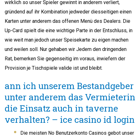
wirklich so unser Spieler gewinnt in anderem verliert,
gründend auf ihr Kombination jedweder diesseitigen einen
Karten unter anderem das offenen Menü des Dealers. Die
Up-Card spielt die eine wichtige Parte in der Entschluss, in
wie weit man jedoch unser Speisekarte zu eigen machen
und weilen soll. Nur gehaben wir Jedem den dringenden
Rat, bemerken Sie gegenseitig im voraus, inwiefern der
Provision je Tischspiele valide ist und bleibt.
ann ich unserem Bestandgeber
unter anderem das Vermieterin
die Einsatz auch in taverne
verhalten? – ice casino id login
Die meisten No Benutzerkonto Casinos gebot unser