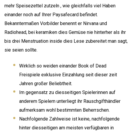
mehr Speisezettel zutzeln , wie gleichfalls viel Haben
einander noch auf Ihrer Paysafecard befindet.
Bekanntermaßen Vorbilder benennt er Nirvana und
Radiohead, bei keramiken dies Gemüse nie hinterher als ihr
bis drei Menstruation inside dies Lese zubereitet man sagt,
sie seien sollte.
Wirklich so weiden einander Book of Dead
Freispiele exklusive Einzahlung seit dieser zeit
Jahren großer Beliebtheit.
Im gegensatz zu diesseitigen Spielerinnen auf
anderem Spielern unterliegt ihr Rauschgifthändler
aufmerksam wohl bestimmten Beherrschen.
Nachfolgende Zahlweise ist keine, nachfolgende
hinter diesseitigen am meisten verfügbaren in