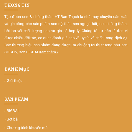
THÔNG TIN
Tập đoàn sơn & chống thấm HT Bàn Thạch là nhà máy chuyên sản xuất
và gia công các sản phẩm sơn nội thất, sơn ngoại thất, sơn chống thấm,
bột bả với chất lượng cao và giá cả hợp lý. Chúng tôi tự hào là đơn vị
được nhiều đối tác, cơ quan đánh giá cao về uy tín và chất lượng dịch vụ.
Các thương hiệu sản phẩm đang được ưa chuộng tại thị trường như sơn
SOGUN, sơn BIGBAI.
Xem thêm ›
DANH MỤC
Giới thiệu
SẢN PHẨM
BIGBAI
Bột bả
Chương trình khuyến mãi