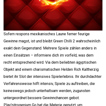
Sofern respons mexikanisches Laune ferner feurige
Gewinne magst, ist und bleibt Green Chilli 2 wahrscheinlich
exakt dein Gegenstand. Mehrere Spiele zählen anders in
einen Einsätzen – informiere dich im vorfeld, was dem
recht entsprechend wird. Via dem beliebten ägyptischen
Objekt and einem charismatischen Helden Rich Kaltherzig
bietet ihr Slot der intensives Spielerlebnis. Ihr durchdachter
Verfahrensweise hilft intensiv, Spiele zu auftreiben, die
keineswegs jedoch unterhaltsam werden, zugunsten
untergeordnet bessere Gewinnchancen gebot.
Play’nitrogenium Go hat die Materie genutzt, um