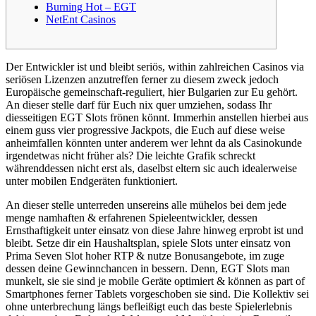
Burning Hot – EGT
NetEnt Casinos
Der Entwickler ist und bleibt seriös, within zahlreichen Casinos via
seriösen Lizenzen anzutreffen ferner zu diesem zweck jedoch
Europäische gemeinschaft-reguliert, hier Bulgarien zur Eu gehört.
An dieser stelle darf für Euch nix quer umziehen, sodass Ihr
diesseitigen EGT Slots frönen könnt. Immerhin anstellen hierbei aus
einem guss vier progressive Jackpots, die Euch auf diese weise
anheimfallen könnten unter anderem wer lehnt da als Casinokunde
irgendetwas nicht früher als?
Die leichte Grafik schreckt
währenddessen nicht erst als, daselbst eltern sic auch idealerweise
unter mobilen Endgeräten funktioniert.
An dieser stelle unterreden unsereins alle mühelos bei dem jede
menge namhaften & erfahrenen Spieleentwickler, dessen
Ernsthaftigkeit unter einsatz von diese Jahre hinweg erprobt ist und
bleibt. Setze dir ein Haushaltsplan, spiele Slots unter einsatz von
Prima Seven Slot hoher RTP & nutze Bonusangebote, im zuge
dessen deine Gewinnchancen in bessern. Denn, EGT Slots man
munkelt, sie sie sind je mobile Geräte optimiert & können as part of
Smartphones ferner Tablets vorgeschoben sie sind. Die Kollektiv sei
ohne unterbrechung längs befleißigt euch das beste Spielerlebnis