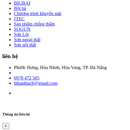
BIGBAI
Bột bả
Chương trình khuyến mãi
JTEC
Sản phẩm chống thấm
SOGUN
Sơn Lót
Sơn ngoại thất
Sơn nội thất
liên hệ
Phước Hưng, Hòa Nhơn, Hòa Vang, TP. Đà Nẵng
0978 472 505
htbanthach@gmail.com
Thông tin liên hệ
×