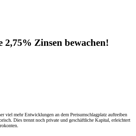
wie 2,75% Zinsen bewachen!
ner viel mehr Entwick­lungen an dem Preis­umschlagplatz auftreiben
risch. Dies trennt noch private und geschäftliche Kapital, erleichtert
irokonten.