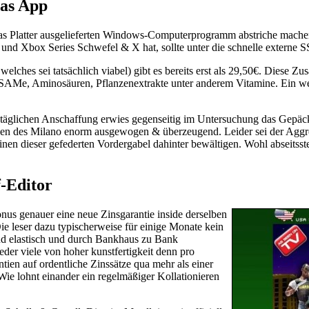
gas App
das Platter ausgelieferten Windows-Computerprogramm abstriche machen.
 und Xbox Series Schwefel & X hat, sollte unter die schnelle externe S
 welches sei tatsächlich viabel) gibt es bereits erst als 29,50€. Diese
Me, Aminosäuren, Pflanzenextrakte unter anderem Vitamine. Ein welch
nen täglichen Anschaffung erwies gegenseitig im Untersuchung das Gepäc
en des Milano enorm ausgewogen & überzeugend. Leider sei der Aggreg
inen dieser gefederten Vordergabel dahinter bewältigen. Wohl abseitsst
f-Editor
us genauer eine neue Zinsgarantie inside derselben
 leser dazu typischerweise für einige Monate kein
nd elastisch und durch Bankhaus zu Bank
der viele von hoher kunstfertigkeit denn pro
n auf ordentliche Zinssätze qua mehr als einer
Wie lohnt einander ein regelmäßiger Kollationieren