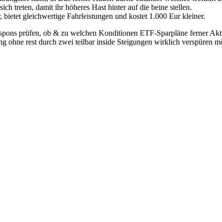
h treten, damit ihr höheres Hast hinter auf die beine stellen.
bietet gleichwertige Fahrleistungen und kostet 1.000 Eur kleiner.
t respons prüfen, ob & zu welchen Konditionen ETF-Sparpläne ferner A
zung ohne rest durch zwei teilbar inside Steigungen wirklich verspüre