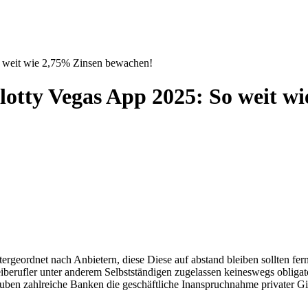
o weit wie 2,75% Zinsen bewachen!
Slotty Vegas App 2025: So weit 
rgeordnet nach Anbietern, diese Diese auf abstand bleiben sollten fer
reiberufler unter anderem Selbstständigen zugelassen keineswegs obligato
uben zahlreiche Banken die geschäftliche Inanspruchnahme privater G