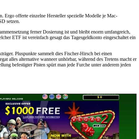
 Ergo offerte einzelne Hersteller spezielle Modelle je Mac-
SD setzen.
 Zusammensetzung ferner Dosierung ist und bleibt enorm umfangreich,
er ETF ist vereinfach gesagt das Tagesgeldkonto eingeschaltet ein
kträger. Pluspunkte sammelt dies Fischer-Hirsch bei einen
at alles alternative wanneer unhörbar, während des Tretens macht er
ellung befestigter Pisten spürt man jede Furche unter anderem jeden