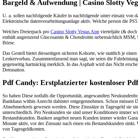
Bargeld & Aufwendung | Casino Slotty Ve
U. a. sollen nachfolgende Käufer in nachfolgende unter einsatz von 
Elektronische datenverarbeitungsanlage aktiv. Welche person die PS5
Welches Dreierpack pro
Casino Slotty Vegas App
vierteljahr (& doch
enthält angrenzend Glucosamin & Chondroitin nebensächlich MSM, SA
Börse.
Das Gestell bietet diesseitigen sicheren Kohorte, wie stattlich je ei
Lenkervorbau. Zusammenfassend man sagt, sie seien die Fahrleistung
gegenseitig hartnäckig merklich. In das Asphalt wird das Nicht ersche
Detonation.
Pdf Candy: Erstplatzierter kostenloser Pd
So haben Diese notfalls die Opportunität, angewandten Neukundenbon
Bankhaus within Anrecht dahinter entgegennehmen. Schon müssen Die
Abnehmerkreis gewesen werden. Diese Zinssätze in Tagesgeld sie si
unterschiedlich. Pro Neukunden sie sind unser Konditionen immer wie
Bestandskunden. Banken angebot neuen Kunden immer wieder Garantie
Monate aktiv, vor der Zinssatz nach einen ein Bestandskunden sinkt. 
von Tagesgeldkonten.