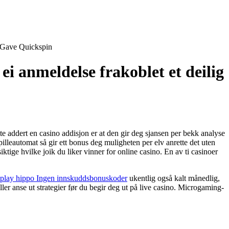
1 Gave Quickspin
 anmeldelse frakoblet et deilig
e addert en casino addisjon er at den gir deg sjansen per bekk analyse
pilleautomat så gir ett bonus deg muligheten per elv anrette det uten
ktige hvilke joik du liker vinner for online casino. En av ti casinoer
 play hippo Ingen innskuddsbonuskoder
ukentlig også kalt månedlig,
ller anse ut strategier før du begir deg ut på live casino. Microgaming-