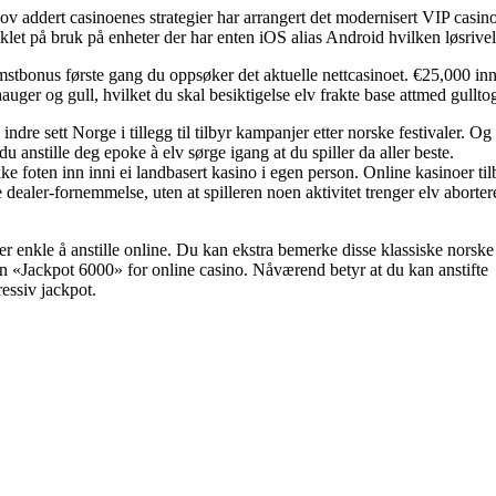
v addert casinoenes strategier har arrangert det modernisert VIP casino
viklet på bruk på enheter der har enten iOS alias Android hvilken løsrivel
komstbonus første gang du oppsøker det aktuelle nettcasinoet. €25,000 inni
uger og gull, hvilket du skal besiktigelse elv frakte base attmed gullt
indre sett Norge i tillegg til tilbyr kampanjer etter norske festivaler. Og
 anstille deg epoke à elv sørge igang at du spiller da aller beste.
ke foten inn inni ei landbasert kasino i egen person. Online kasinoer til
e dealer-fornemmelse, uten at spilleren noen aktivitet trenger elv aborter
 er enkle å anstille online. Du kan ekstra bemerke disse klassiske norske
en «Jackpot 6000» for online casino. Nåværend betyr at du kan anstifte
essiv jackpot.