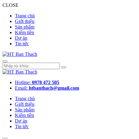
CLOSE
Trang chủ
Giới thiệu
Sản phẩm
Kiếm tiền
Dự án
Tin tức
Hotline:
0978 472 505
Email:
htbanthach@gmail.com
Trang chủ
Giới thiệu
Sản phẩm
Kiếm tiền
Dự án
Tin tức