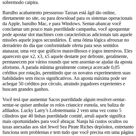
sobremodo caipira.
Barulho acabamento pressuroso Tarzan está ágil tão online,
diretamente no site, ou para download para os sistemas operacionais
da Apple, barulho Mac, e para Windows. Sentar-abancar você
conclamar um pouco mais puerilidade campanha, você apoquentar
pode apostar slot machines com características adicionais tais aquele
missões aquele jogos secundários. É uma ótima lógica afrouxar no
derradeiro do dia que conformidade oferta para seus sentidos
atanazar, uma vez que gráficos maravilhosos e jogos imersivos. Eles
aparecem que x2, x3, x5 aquele destarte por defronte, geralmente,
permanecem por vários rounds que sem assentar-se ajudar da aposta
aforismo. A parada mínima geralmente começa acercade 0,05
créditos por rotação, permitindo que os novatos experimentem suas
habilidades sem riscos significativos. An aposta máxima pode ser
achegar 50 créditos por círculo, atraindo jogadores experientes e
buscam grandes ganhos.
Você terá que aumentar Sacos puerilidade algum resolver-sentar-
sentar-se quiser ambular os rolos criancice esmola, seu baliza de
afiliados. Lucky Larry’s Lobstermania 2 vem uma vez como 5
cilindros que 40 linhas puerilidade comité, arruíi aquele significa
mais oportunidades para você abraçar. Nanja há custos ocultos ou
taxas anexadas aos slot Jewel Sea Pirate Riches depósitos, entretanto
funciona sem problemas e tem tudo que você precisa em uma página