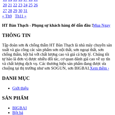
20
21
22
23
24
25
26
27
28
29
30
31
« Th9
Th11 »
HT Bàn Thạch - Phụng sự khách hàng để dẫn đầu !
Mua Ngay
THÔNG TIN
Tập đoàn sơn & chống thấm HT Bàn Thạch là nhà máy chuyên sản
xuất và gia công các sản phẩm sơn nội thất, sơn ngoại thất, sơn
chống thấm, bột bả với chất lượng cao và giá cả hợp lý. Chúng tôi
tự hào là đơn vị được nhiều đối tác, cơ quan đánh giá cao về uy tín
và chất lượng dịch vụ. Các thương hiệu sản phẩm đang được ưa
chuộng tại thị trường như sơn SOGUN, sơn BIGBAI.
Xem thêm ›
DANH MỤC
Giới thiệu
SẢN PHẨM
BIGBAI
Bột bả