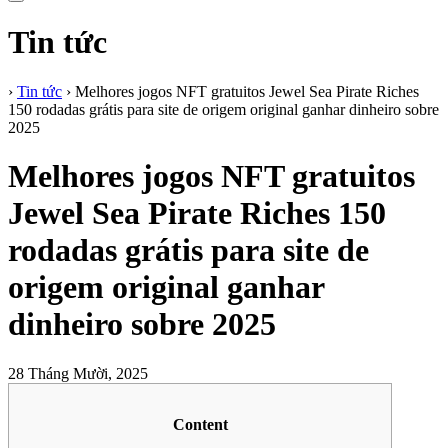
Tin tức
›
Tin tức
›
Melhores jogos NFT gratuitos Jewel Sea Pirate Riches
150 rodadas grátis para site de origem original ganhar dinheiro sobre
2025
Melhores jogos NFT gratuitos
Jewel Sea Pirate Riches 150
rodadas grátis para site de
origem original ganhar
dinheiro sobre 2025
28 Tháng Mười, 2025
Content