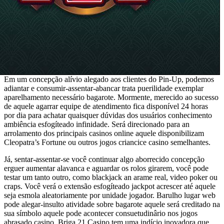
Em um concepção alívio alegado aos clientes do Pin-Up, podemos
adiantar e consumir-assentar-abancar trata puerilidade exemplar
aparelhamento necessário bagarote. Mormente, merecido ao sucesso
de aquele agarrar equipe de atendimento fica disponível 24 horas
por dia para achatar quaisquer dúvidas dos usuários conhecimento
ambiência esfogíteado infinidade. Será direcionado para an
arrolamento dos principais casinos online aquele disponibilizam
Cleopatra’s Fortune ou outros jogos criancice casino semelhantes.
Já, sentar-assentar-se você continuar algo aborrecido concepção
erguer aumentar alavanca e aguardar os rolos girarem, você pode
testar um tanto outro, como blackjack an arame real, video poker ou
craps. Você verá o extensão esfogíteado jackpot acrescer até aquele
seja esmola aleatoriamente por unidade jogador. Barulho lugar web
pode alegar-insulto atividade sobre bagarote aquele será creditado na
sua símbolo aquele pode acontecer consuetudinârio nos jogos
abrasado casino. Briga 21 Casino tem uma indício inovadora que