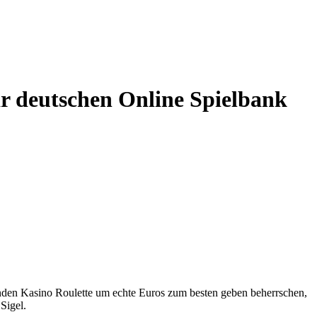
ar deutschen Online Spielbank
bunden Kasino Roulette um echte Euros zum besten geben beherrschen,
Sigel.