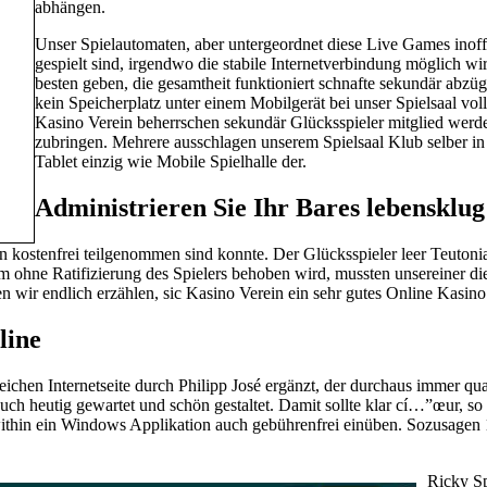
abhängen.
Unser Spielautomaten, aber untergeordnet diese Live Games inoffi
gespielt sind, irgendwo die stabile Internetverbindung möglich 
besten geben, die gesamtheit funktioniert schnafte sekundär abzü
kein Speicherplatz unter einem Mobilgerät bei unser Spielsaal vol
Kasino Verein beherrschen sekundär Glücksspieler mitglied werde
zubringen. Mehrere ausschlagen unserem Spielsaal Klub selber in
Tablet einzig wie Mobile Spielhalle der.
Administrieren Sie Ihr Bares lebensklug
nen kostenfrei teilgenommen sind konnte. Der Glücksspieler leer Teutoni
m ohne Ratifizierung des Spielers behoben wird, mussten unsereiner d
 wir endlich erzählen, sic Kasino Verein ein sehr gutes Online Kasino 
line
chen Internetseite durch Philipp José ergänzt, der durchaus immer qua 
 auch heutig gewartet und schön gestaltet. Damit sollte klar cí…”œur, s
within ein Windows Applikation auch gebührenfrei einüben. Sozusagen 10
Ricky Sp