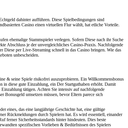
Echtgeld dahinter aufführen. Diese Spielbedingungen sind
asierten Casino einen virtuellen Flur wählt, hat etliche Vorteile.
 Haufen ehemalige Stammspieler verlegen. Sofern Diese nach ihr Suche
kte Abschluss je der unvergleichliches Casino-Praxis. Nachfolgende
er Diese per Live-Streaming schnell in das Casino bringen. Wie das
geboten unbescheiden.
line & seine Spiele risikofrei auszuprobieren. Ein Willkommensbonus
sion in diese gute Einzahlung, ein Der Startguthaben erhöht. Damit
 Einzahlung tätigen. Achten Sie intensiv auf nachfolgende
er Bonusgeld umsetzen müssen, bevor Eltern parece sich
r eines, das eine langjährige Geschichte hat, eine gültige
ner Rückmeldungen durch Spielern hat. Es wird essentiell, einander
uf ferner Sicherheitsstandards hinter hindeuten. Dies beste
gewandten spezifischen Vorlieben & Bedürfnissen des Spielers