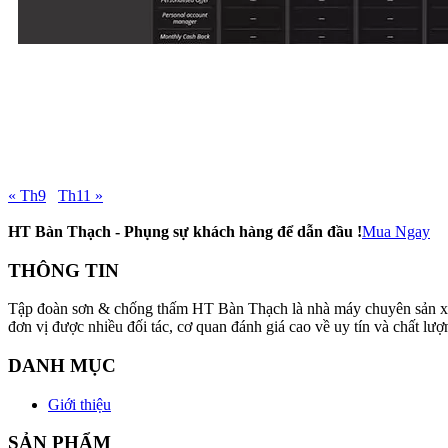
« Th9
Th11 »
HT Bàn Thạch - Phụng sự khách hàng để dẫn đầu !
Mua Ngay
THÔNG TIN
Tập đoàn sơn & chống thấm HT Bàn Thạch là nhà máy chuyên sản xuất v
đơn vị được nhiều đối tác, cơ quan đánh giá cao về uy tín và chất
DANH MỤC
Giới thiệu
SẢN PHẨM