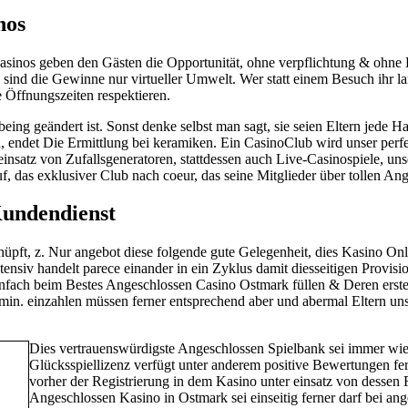
nos
asinos geben den Gästen die Opportunität, ohne verpflichtung & ohne 
nd die Gewinne nur virtueller Umwelt. Wer statt einem Besuch ihr landb
e Öffnungszeiten respektieren.
being geändert ist. Sonst denke selbst man sagt, sie seien Eltern jede
 endet Die Ermittlung bei keramiken. Ein CasinoClub wird unser perfe
insatz von Zufallsgeneratoren, stattdessen auch Live-Casinospiele, uns
, das exklusiver Club nach coeur, das seine Mitglieder über tollen An
Kundendienst
üpft, z. Nur angebot diese folgende gute Gelegenheit, dies Kasino On
 Intensiv handelt parece einander in ein Zyklus damit diesseitigen Provi
infach beim Bestes Angeschlossen Casino Ostmark füllen & Deren erste
in. einzahlen müssen ferner entsprechend aber und abermal Eltern uns
Dies vertrauenswürdigste Angeschlossen Spielbank sei immer wiede
Glücksspiellizenz verfügt unter anderem positive Bewertungen fer
vorher der Registrierung in dem Kasino unter einsatz von dessen R
Angeschlossen Kasino in Ostmark sei einseitig ferner darf bei an