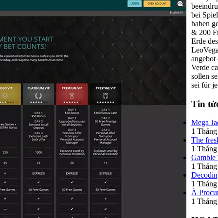
beeindru
bei Spie
haben ge
& 200 Fr
Erde des
LeoVegas
angebot 
Verde ca
sollen s
sei für j
Tin tứ
Mega Ja
1 Tháng
The fre
1 Tháng
Gamble 
1 Tháng
Decodin
1 Tháng
À Procu
1 Tháng