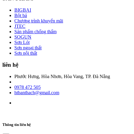
BIGBAI
Bột bả
Chương trình khuyến mãi
JTEC
Sản phẩm chống thấm
SOGUN
Sơn Lót
Sơn ngoại thất
Sơn nội thất
liên hệ
Phước Hưng, Hòa Nhơn, Hòa Vang, TP. Đà Nẵng
0978 472 505
htbanthach@gmail.com
Thông tin liên hệ