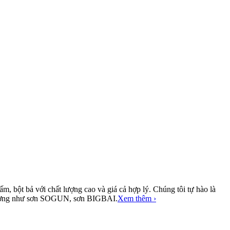
, bột bả với chất lượng cao và giá cả hợp lý. Chúng tôi tự hào là
ị trường như sơn SOGUN, sơn BIGBAI.
Xem thêm ›