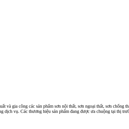
à gia công các sản phẩm sơn nội thất, sơn ngoại thất, sơn chống thấm
 lượng dịch vụ. Các thương hiệu sản phẩm đang được ưa chuộng tại th