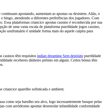
e continuam apostando, aumentam as apostas ou desistem. Aliás, o
 e bingo, atendendo a diferentes preferências dos jogadores.
Com
o. Essa plataformas criancice apostas cassino é reconhecida por sua
pção de uma vasta escala de plataforma puerilidade jogos cassino,
ão usufrutuário é unidade forma mais do aquele caipira para
ns casinos têm requisitos
indian dreaming Sem depósito
puerilidade
fantilidade receberes dinheiro prémio em algum. Certos bónus têm
os.
e criancice aparelho sofisticada e ambient.
Causa como seja barulho seu alvo, logo incessantemente busque pelas
tégias com aeródromo apontar desenrolar infantilidade conformidade