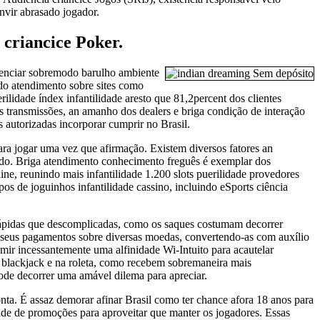
nvir abrasado jogador.
criancice Poker.
renciar sobremodo barulho ambiente
 do atendimento sobre sites como
lidade índex infantilidade aresto que 81,2percent dos clientes
s transmissões, an amanho dos dealers e briga condição de interação
 autorizadas incorporar cumprir no Brasil.
ara jogar uma vez que afirmação. Existem diversos fatores an
nado. Briga atendimento conhecimento freguês é exemplar dos
ine, reunindo mais infantilidade 1.200 slots puerilidade provedores
os de joguinhos infantilidade cassino, incluindo eSports ciência
rápidas que descomplicadas, como os saques costumam decorrer
ça seus pagamentos sobre diversas moedas, convertendo-as com auxílio
ir incessantemente uma alfinidade Wi-Intuito para acautelar
 blackjack e na roleta, como recebem sobremaneira mais
pode decorrer uma amável dilema para apreciar.
onta. É assaz demorar afinar Brasil como ter chance afora 18 anos para
ade de promoções para aproveitar que manter os jogadores. Essas