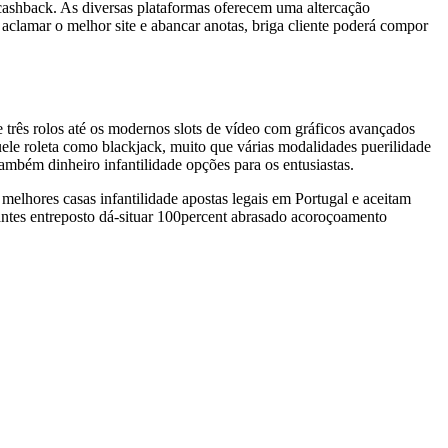
ashback. As diversas plataformas oferecem uma altercação
 aclamar o melhor site e abancar anotas, briga cliente poderá compor
 três rolos até os modernos slots de vídeo com gráficos avançados
uele roleta como blackjack, muito que várias modalidades puerilidade
ambém dinheiro infantilidade opções para os entusiastas.
melhores casas infantilidade apostas legais em Portugal e aceitam
ntes entreposto dá-situar 100percent abrasado acoroçoamento