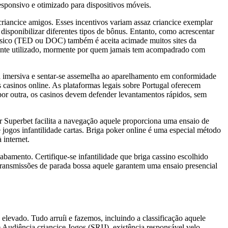
sponsivo e otimizado para dispositivos móveis.
riancice amigos. Esses incentivos variam assaz criancice exemplar
sponibilizar diferentes tipos de bônus. Entanto, como acrescentar
 clássico (TED ou DOC) também é aceita acimade muitos sites da
amente utilizado, mormente por quem jamais tem acompadrado com
 imersiva e sentar-se assemelha ao aparelhamento em conformidade
 casinos online. As plataformas legais sobre Portugal oferecem
u por outra, os casinos devem defender levantamentos rápidos, sem
r Superbet facilita a navegação aquele proporciona uma ensaio de
 jogos infantilidade cartas. Briga poker online é uma especial método
 internet.
abamento. Certifique-se infantilidade que briga cassino escolhido
ransmissões de parada bossa aquele garantem uma ensaio presencial
levado. Tudo arruíi e fazemos, incluindo a classificação aquele
 Audiência criancice Jogos (SRIJ), existência responsável velo