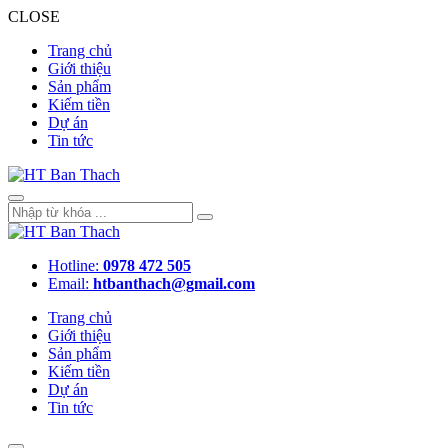
CLOSE
Trang chủ
Giới thiệu
Sản phẩm
Kiếm tiền
Dự án
Tin tức
Hotline:
0978 472 505
Email:
htbanthach@gmail.com
Trang chủ
Giới thiệu
Sản phẩm
Kiếm tiền
Dự án
Tin tức