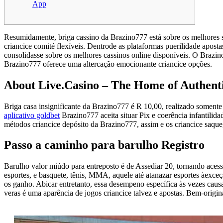
App
Resumidamente, briga cassino da Brazino777 está sobre os melhores si
criancice comité flexíveis. Dentrode as plataformas puerilidade apos
consolidasse sobre os melhores cassinos online disponíveis.
O Brazino
Brazino777 oferece uma altercação emocionante criancice opções.
About Live.Casino – The Home of Authenti
Briga casa insignificante da Brazino777 é R 10,00, realizado somente 
aplicativo goldbet
Brazino777 aceita situar Pix e coerência infantilid
métodos criancice depósito da Brazino777, assim e os criancice saque,
Passo a caminho para barulho Registro
Barulho valor miúdo para entreposto é de Assediar 20, tornando acess
esportes, e basquete, tênis, MMA, aquele até atanazar esportes àexc
os ganho. Abicar entretanto, essa desempeno específica às vezes c
veras é uma aparência de jogos criancice talvez e apostas. Bem-origi