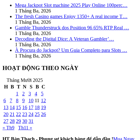
Mega Jackpot Slot machine 2025 Play Online 100perc…
1 Tháng Ba, 2026
The fresh Casino games Enjoy 1350+ A real income T…
1 Tháng Ba, 2026
Gamble Thunderstruck dos Position 96 65% RTP Real …
1 Tháng Ba, 2026
Decoding the Digital Dice: A Veteran Gambler’…
1 Tháng Ba, 2026
À Procura do Jackpot? Um Guia Completo para Slots …
1 Tháng Ba, 2026
HOẠT ĐỘNG THEO NGÀY
Tháng Mười 2025
H
B
T
N
S
B
C
1
2
3
4
5
6
7
8
9
10
11
12
13
14
15
16
17
18
19
20
21
22
23
24
25
26
27
28
29
30
31
« Th9
Th11 »
HT Bàn Thạch - Phụng sự khách hàng để dẫn đầu !
Mua Ngay