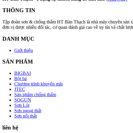
THÔNG TIN
Tập đoàn sơn & chống thấm HT Bàn Thạch là nhà máy chuyên sản xuất v
đơn vị được nhiều đối tác, cơ quan đánh giá cao về uy tín và chất
DANH MỤC
Giới thiệu
SẢN PHẨM
BIGBAI
Bột bả
Chương trình khuyến mãi
JTEC
Sản phẩm chống thấm
SOGUN
Sơn Lót
Sơn ngoại thất
Sơn nội thất
liên hệ