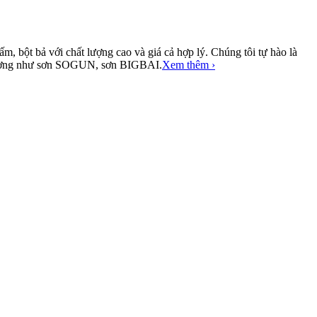
, bột bả với chất lượng cao và giá cả hợp lý. Chúng tôi tự hào là
ị trường như sơn SOGUN, sơn BIGBAI.
Xem thêm ›