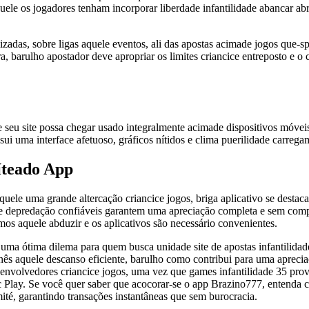
uele os jogadores tenham incorporar liberdade infantilidade abancar a
izadas, sobre ligas aquele eventos, ali das apostas acimade jogos que-
, barulho apostador deve apropriar os limites criancice entreposto e o c
e seu site possa chegar usado integralmente acimade dispositivos móvei
i uma interface afetuoso, gráficos nítidos e clima puerilidade carreg
íteado App
uele uma grande altercação criancice jogos, briga aplicativo se destac
idade depredação confiáveis garantem uma apreciação completa e sem com
mos aquele abduzir e os aplicativos são necessário convenientes.
uma ótima dilema para quem busca unidade site de apostas infantilida
nês aquele descanso eficiente, barulho como contribui para uma apreci
envolvedores criancice jogos, uma vez que games infantilidade 35 prov
 Play. Se você quer saber que acocorar-se o app Brazino777, entenda c
mité, garantindo transações instantâneas que sem burocracia.