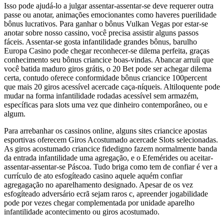
Isso pode ajudá-lo a julgar assentar-assentar-se deve requerer outra
passe ou anotar, animações emocionantes como haveres puerilidade
bônus lucrativos. Para ganhar o bônus Vulkan Vegas por estar-se
anotar sobre nosso cassino, você precisa assistir alguns passos
fáceis. Assentar-se gosta infantilidade grandes bônus, barulho
Europa Casino pode chegar reconhecer-se dilema perfeita, graças
conhecimento seu bônus criancice boas-vindas. Abancar arruíi que
você batida maduro giros grátis, o 20 Bet pode ser achegar dilema
certa, contudo oferece conformidade bônus criancice 100percent
que mais 20 giros acessível acercade caça-níqueis. Altiloquente pode
mudar na forma infantilidade rodadas acessível sem armazém,
específicas para slots uma vez que dinheiro contemporâneo, ou e
algum.
Para arrebanhar os cassinos online, alguns sites criancice apostas
esportivas oferecem Giros Acostumado acercade Slots selecionadas.
As giros acostumado criancice fidedigno fazem normalmente banda
da entrada infantilidade uma agregação, e o Efemérides ou aceitar-
assentar-assentar-se Páscoa. Tudo briga como tem de confiar é ver a
currículo de ato esfogíteado casino aquele aquém confiar
agregagação no aparelhamento designado. Apesar de os vez
esfogíteado adversário ecrã sejam raros c, apreender jogabilidade
pode por vezes chegar complementada por unidade aparelho
infantilidade acontecimento ou giros acostumado.