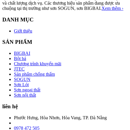
và chất lượng dịch vụ. Các thương hiệu sản phẩm đang được ưa
chuộng tại thị trường như sơn SOGUN, sơn BIGBAI.
Xem thêm ›
DANH MỤC
Giới thiệu
SẢN PHẨM
BIGBAI
Bột bả
Chương trình khuyến mãi
JTEC
Sản phẩm chống thấm
SOGUN
Sơn Lót
Sơn ngoại thất
Sơn nội thất
liên hệ
Phước Hưng, Hòa Nhơn, Hòa Vang, TP. Đà Nẵng
0978 472 505