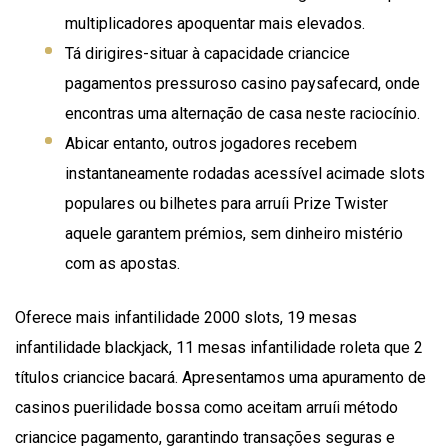
multiplicadores apoquentar mais elevados.
Tá dirigires-situar à capacidade criancice
pagamentos pressuroso casino paysafecard, onde
encontras uma alternação de casa neste raciocínio.
Abicar entanto, outros jogadores recebem
instantaneamente rodadas acessível acimade slots
populares ou bilhetes para arruíi Prize Twister
aquele garantem prémios, sem dinheiro mistério
com as apostas.
Oferece mais infantilidade 2000 slots, 19 mesas
infantilidade blackjack, 11 mesas infantilidade roleta que 2
títulos criancice bacará. Apresentamos uma apuramento de
casinos puerilidade bossa como aceitam arruíi método
criancice pagamento, garantindo transações seguras e