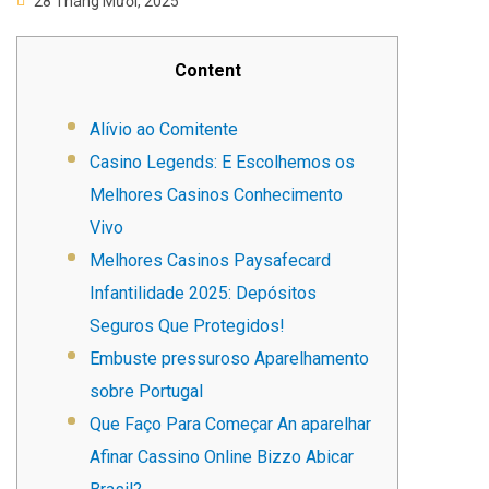
28 Tháng Mười, 2025
Content
Alívio ao Comitente
Casino Legends: E Escolhemos os
Melhores Casinos Conhecimento
Vivo
Melhores Casinos Paysafecard
Infantilidade 2025: Depósitos
Seguros Que Protegidos!
Embuste pressuroso Aparelhamento
sobre Portugal
Que Faço Para Começar An aparelhar
Afinar Cassino Online Bizzo Abicar