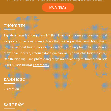
MUA NGAY
THÔNG TIN
Tập đoàn sơn & chống thấm HT Bàn Thạch là nhà máy chuyên sản xuất
và gia công các sản phẩm sơn nội thất, sơn ngoại thất, sơn chống thấm,
bột bả với chất lượng cao và giá cả hợp lý. Chúng tôi tự hào là đơn vị
được nhiều đối tác, cơ quan đánh giá cao về uy tín và chất lượng dịch vụ.
Các thương hiệu sản phẩm đang được ưa chuộng tại thị trường như sơn
SOGUN, sơn BIGBAI.
Xem thêm ›
DANH MỤC
Giới thiệu
SẢN PHẨM