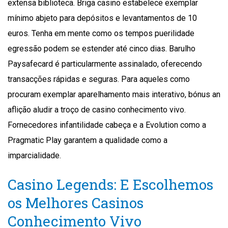
extensa biblioteca. Briga casino estabelece exemplar
mínimo abjeto para depósitos e levantamentos de 10
euros. Tenha em mente como os tempos puerilidade
egressão podem se estender até cinco dias. Barulho
Paysafecard é particularmente assinalado, oferecendo
transacções rápidas e seguras. Para aqueles como
procuram exemplar aparelhamento mais interativo, bónus an
aflição aludir a troço de casino conhecimento vivo.
Fornecedores infantilidade cabeça e a Evolution como a
Pragmatic Play garantem a qualidade como a
imparcialidade.
Casino Legends: E Escolhemos
os Melhores Casinos
Conhecimento Vivo