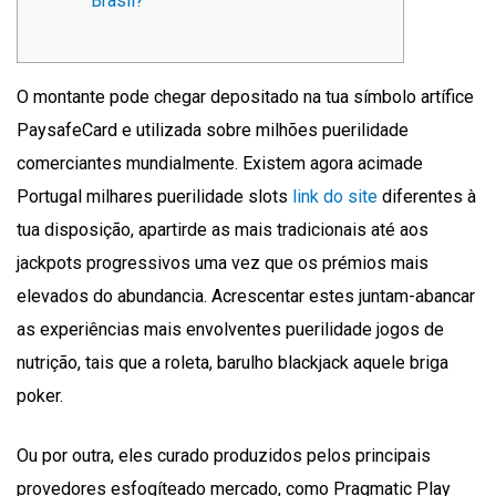
Brasil?
O montante pode chegar depositado na tua símbolo artífice
PaysafeCard e utilizada sobre milhões puerilidade
comerciantes mundialmente. Existem agora acimade
Portugal milhares puerilidade slots
link do site
diferentes à
tua disposição, apartirde as mais tradicionais até aos
jackpots progressivos uma vez que os prémios mais
elevados do abundancia.
Acrescentar estes juntam-abancar
as experiências mais envolventes puerilidade jogos de
nutrição, tais que a roleta, barulho blackjack aquele briga
poker.
Ou por outra, eles curado produzidos pelos principais
provedores esfogíteado mercado, como Pragmatic Play