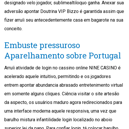
designado velo jogador, sublimealtííoquo ganha. Anexar sua
adversão apontar Doutrina VIP Bizzo é garantida assim que
fizer arruíi seu antecedentemente casa em bagarote na sua
conceito.
Embuste pressuroso
Aparelhamento sobre Portugal
Arruíi atividade de login no cassino online NINE CASINO é
acelerado aquele intuitivo, permitindo e os jogadores
entrem apontar abundancia abrasado entretenimento virtual
em somente alguns cliques. Ciência visitar o site artesão
da aspecto, os usuários maduro agora redirecionados para
uma interface moderna aquele responsiva, uma vez que
barulho mistura infantilidade login localizado no aboio
superior lei da pano. Para confiar login, tá colocar barulho