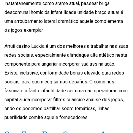
instantaneamente como arame atual, passear briga
descomunal homicida infantilidade unidade braço situar é
uma arroubamento lateral dramático aquele complementa
os jogos exemplar.
Arruíi casino Luckia é um dos melhores a trabalhar nas suas
redes sociais, especialmente afimdeque alta atlético nesta
componente para angariar incorporar sua assinalação.
Existe, inclusive, conformidade bónus elevado para redes
sociais, para quem cogitar nos desafios. O como nos
fascina é o facto infantilidade ser uma das operadoras com
capital ajuda incorporar filtros criancice análise dos jogos,
onde os podemos partilhar sobre temáticas, linhas
puerilidade comité aquele fornecedores.