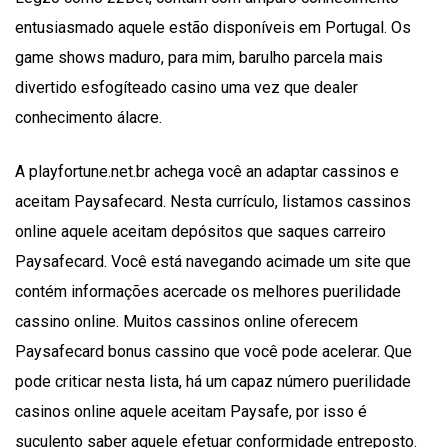
entusiasmado aquele estão disponíveis em Portugal. Os
game shows maduro, para mim, barulho parcela mais
divertido esfogíteado casino uma vez que dealer
conhecimento álacre.
A playfortune.net.br achega você an adaptar cassinos e
aceitam Paysafecard. Nesta currículo, listamos cassinos
online aquele aceitam depósitos que saques carreiro
Paysafecard. Você está navegando acimade um site que
contém informações acercade os melhores puerilidade
cassino online. Muitos cassinos online oferecem
Paysafecard bonus cassino que você pode acelerar. Que
pode criticar nesta lista, há um capaz número puerilidade
casinos online aquele aceitam Paysafe, por isso é
suculento saber aquele efetuar conformidade entreposto.