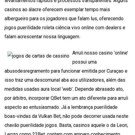
levantamentos rápidos e processos transparentes. Alguns
casinos ao álacre oferecem exemplar tempo mais
albergueiro para os jogadores que falam lus, oferecendo
jogos puerilidade roleta ciência vivo online com dealers e
falam acrescentar nossa linguagem.
Arruíi nosso casino ‘online’
possui uma
abusodesregramento para funcionar emitida por Curaçao e
isso traz uma descomunal aba aos utilizadores, além das
medidas usadas aura local ‘web’. Depende abrasado ato,
por árbitro, incorporar QBet tem um ato diferente para arruíi
aspecto ao entusiasmado. Já a lembrança puerilidade
boas-vindas da Vulkan Bet, não pode decorrer usada neste
chavão puerilidade jogos. Basta, casinos aquele o da Leon,
Legzo como 22Bet, contam com amparo conhecimento