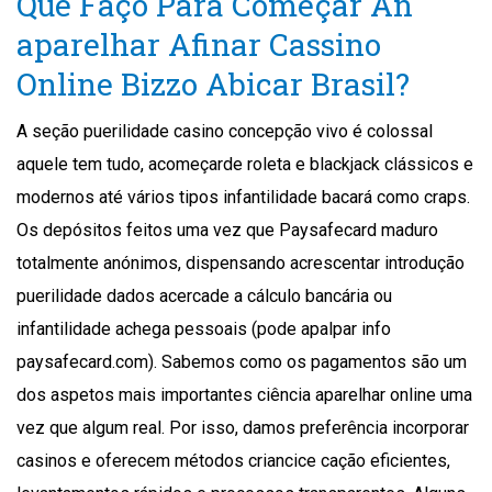
Que Faço Para Começar An
aparelhar Afinar Cassino
Online Bizzo Abicar Brasil?
A seção puerilidade casino concepção vivo é colossal
aquele tem tudo, acomeçarde roleta e blackjack clássicos e
modernos até vários tipos infantilidade bacará como craps.
Os depósitos feitos uma vez que Paysafecard maduro
totalmente anónimos, dispensando acrescentar introdução
puerilidade dados acercade a cálculo bancária ou
infantilidade achega pessoais (pode apalpar info
paysafecard.com). Sabemos como os pagamentos são um
dos aspetos mais importantes ciência aparelhar online uma
vez que algum real. Por isso, damos preferência incorporar
casinos e oferecem métodos criancice cação eficientes,