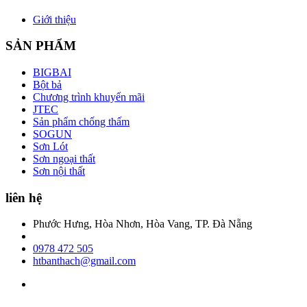
Giới thiệu
SẢN PHẨM
BIGBAI
Bột bả
Chương trình khuyến mãi
JTEC
Sản phẩm chống thấm
SOGUN
Sơn Lót
Sơn ngoại thất
Sơn nội thất
liên hệ
Phước Hưng, Hòa Nhơn, Hòa Vang, TP. Đà Nẵng
0978 472 505
htbanthach@gmail.com