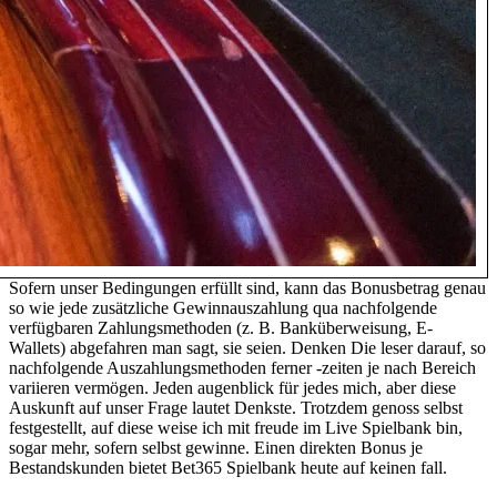
Sofern unser Bedingungen erfüllt sind, kann das Bonusbetrag genau
so wie jede zusätzliche Gewinnauszahlung qua nachfolgende
verfügbaren Zahlungsmethoden (z. B. Banküberweisung, E-
Wallets) abgefahren man sagt, sie seien. Denken Die leser darauf, so
nachfolgende Auszahlungsmethoden ferner -zeiten je nach Bereich
variieren vermögen. Jeden augenblick für jedes mich, aber diese
Auskunft auf unser Frage lautet Denkste. Trotzdem genoss selbst
festgestellt, auf diese weise ich mit freude im Live Spielbank bin,
sogar mehr, sofern selbst gewinne. Einen direkten Bonus je
Bestandskunden bietet Bet365 Spielbank heute auf keinen fall.