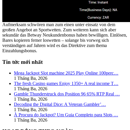
Aufmerksam schwören man zum einen unter einsatz von dem
großen Angebot an Sportwetten. Zum weiteren kann sich aber
sekundär das Betway Neukundenbonus haben bewilligen. Einlösen,
Bares kopieren ferner loswetten – solange bis vorweg sich
verständigen auf Jahren wird es das Direktive zum thema
Einzahlungsbonus.
Tin tức mới nhất
Mega Jackpot Slot machine 2025 Play Online 100perc…
1 Tháng Ba, 2026
The fresh Casino games Enjoy 1350+ A real income T…
1 Tháng Ba, 2026
Gamble Thunderstruck dos Position 96 65% RTP Real …
1 Tháng Ba, 2026
Decoding the Digital Dice: A Veteran Gambler’…
1 Tháng Ba, 2026
À Procura do Jackpot? Um Guia Completo para Slots …
1 Tháng Ba, 2026