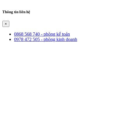
Thông tin liên hệ
×
0868 568 740 - phòng kế toán
0978 472 505 - phòng kinh doanh