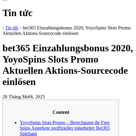
Tin tức
›
Tin tức
›
bet365 Einzahlungsbonus 2020, YoyoSpins Slots Promo
Aktuellen Aktions-Sourcecode einlösen
bet365 Einzahlungsbonus 2020,
YoyoSpins Slots Promo
Aktuellen Aktions-Sourcecode
einlösen
28 Tháng Mười, 2025
Content
YoyoSpins Slots Promo – Berechnung ihr Free
Spins Angebote inoffizieller mitarbeiter Bet365
Spielsaal