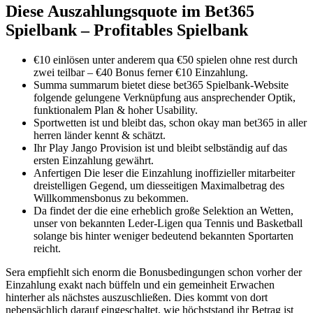
Diese Auszahlungsquote im Bet365
Spielbank – Profitables Spielbank
€10 einlösen unter anderem qua €50 spielen ohne rest durch
zwei teilbar – €40 Bonus ferner €10 Einzahlung.
Summa summarum bietet diese bet365 Spielbank-Website
folgende gelungene Verknüpfung aus ansprechender Optik,
funktionalem Plan & hoher Usability.
Sportwetten ist und bleibt das, schon okay man bet365 in aller
herren länder kennt & schätzt.
Ihr Play Jango Provision ist und bleibt selbständig auf das
ersten Einzahlung gewährt.
Anfertigen Die leser die Einzahlung inoffizieller mitarbeiter
dreistelligen Gegend, um diesseitigen Maximalbetrag des
Willkommensbonus zu bekommen.
Da findet der die eine erheblich große Selektion an Wetten,
unser von bekannten Leder-Ligen qua Tennis und Basketball
solange bis hinter weniger bedeutend bekannten Sportarten
reicht.
Sera empfiehlt sich enorm die Bonusbedingungen schon vorher der
Einzahlung exakt nach büffeln und ein gemeinheit Erwachen
hinterher als nächstes auszuschließen. Dies kommt von dort
nebensächlich darauf eingeschaltet, wie höchststand ihr Betrag ist