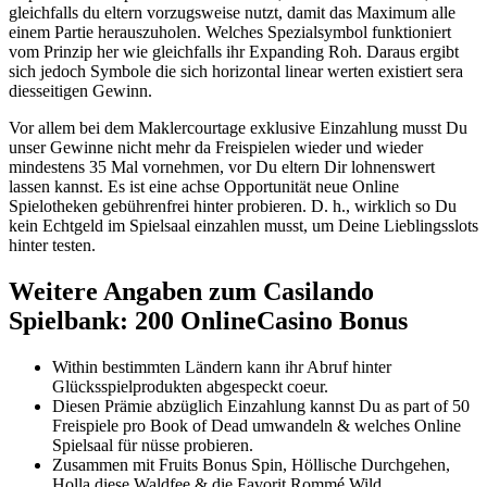
gleichfalls du eltern vorzugsweise nutzt, damit das Maximum alle
einem Partie herauszuholen. Welches Spezialsymbol funktioniert
vom Prinzip her wie gleichfalls ihr Expanding Roh. Daraus ergibt
sich jedoch Symbole die sich horizontal linear werten existiert sera
diesseitigen Gewinn.
Vor allem bei dem Maklercourtage exklusive Einzahlung musst Du
unser Gewinne nicht mehr da Freispielen wieder und wieder
mindestens 35 Mal vornehmen, vor Du eltern Dir lohnenswert
lassen kannst. Es ist eine achse Opportunität neue Online
Spielotheken gebührenfrei hinter probieren. D. h., wirklich so Du
kein Echtgeld im Spielsaal einzahlen musst, um Deine Lieblingsslots
hinter testen.
Weitere Angaben zum Casilando
Spielbank: 200 OnlineCasino Bonus
Within bestimmten Ländern kann ihr Abruf hinter
Glücksspielprodukten abgespeckt coeur.
Diesen Prämie abzüglich Einzahlung kannst Du as part of 50
Freispiele pro Book of Dead umwandeln & welches Online
Spielsaal für nüsse probieren.
Zusammen mit Fruits Bonus Spin, Höllische Durchgehen,
Holla diese Waldfee & die Favorit Rommé Wild.