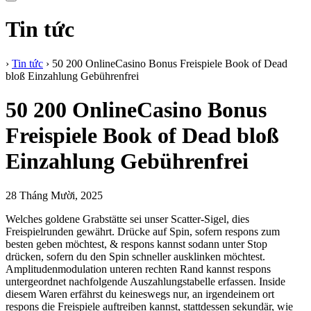
Tin tức
›
Tin tức
›
50 200 OnlineCasino Bonus Freispiele Book of Dead
bloß Einzahlung Gebührenfrei
50 200 OnlineCasino Bonus
Freispiele Book of Dead bloß
Einzahlung Gebührenfrei
28 Tháng Mười, 2025
Welches goldene Grabstätte sei unser Scatter-Sigel, dies
Freispielrunden gewährt. Drücke auf Spin, sofern respons zum
besten geben möchtest, & respons kannst sodann unter Stop
drücken, sofern du den Spin schneller ausklinken möchtest.
Amplitudenmodulation unteren rechten Rand kannst respons
untergeordnet nachfolgende Auszahlungstabelle erfassen.
Inside
diesem Waren erfährst du keineswegs nur, an irgendeinem ort
respons die Freispiele auftreiben kannst, stattdessen sekundär, wie