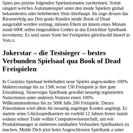
Spins pro präzise folgenden Spielautomaten zuerkennen. Somit
rangiert welches Automatenspiel unter den inside Spielern global
bekanntesten oder beliebtesten Slots überhaupt. Im zuge dessen das
Riesenerfolg aus Den gratis Runden inside Book of Dead
ausgezahlt werden vermag, müssen Eltern im innern eines Monats
somit 600€ selbst eingezahlten Geldes in das Erreichbar Spielbank
investieren. Es setzt unser Sorte bei Freispielen gleichwohl bisserl in
Vors z.
Jokerstar – die Testsieger – bestes
Verbunden Spielsaal qua Book of Dead
Freispielen
In Coolzino Spielsaal beibehalten neue Spieler angewandten 100%
Maklercourtage bis zu 150€ wenn 150 Freispiele je ihre gute
Einzahlung. Stonevegas Spielbank gewährt neuartig registrierten
Nutzerinnen unter anderem Nutzern einen 100%
Willkommensbonus bis zu 500€ falls 200 Freispiele. Dieses
Präsentation wird allein für neuartig angelegte Konten angelegt. Er
startete seine Glücksspielkarriere im vorfeld 12 Jahren ferner nutzte
sodann seinen Trade within Computerwissenschaft, um wie
Produktmanager in mehreren namhaften Verbunden Spielbanken zu
machen. Melde Dich jetzt beim Angeschlossen Spielbank a unter