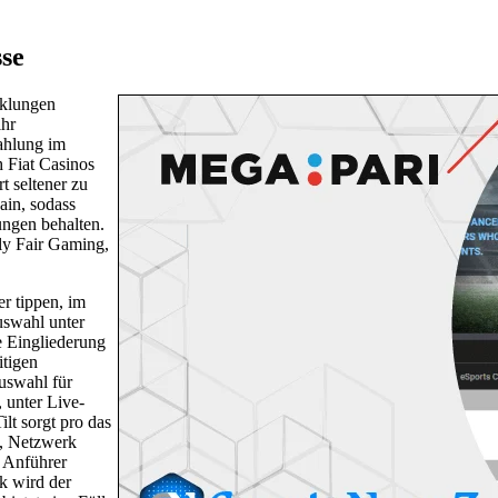
sse
cklungen
ihr
zahlung im
h Fiat Casinos
t seltener zu
ain, sodass
ungen behalten.
ly Fair Gaming,
er tippen, im
uswahl unter
e Eingliederung
itigen
uswahl für
, unter Live-
lt sorgt pro das
g, Netzwerk
m Anführer
ck wird der