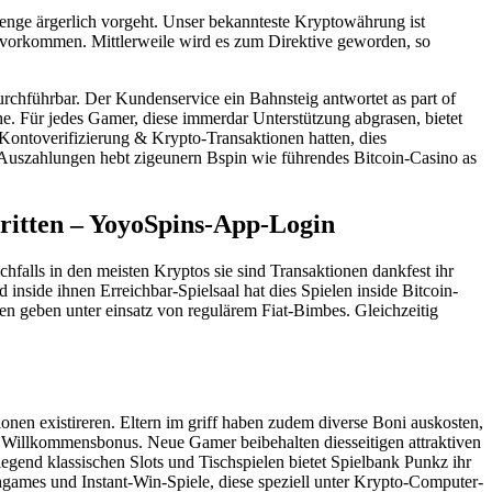
menge ärgerlich vorgeht. Unser bekannteste Kryptowährung ist
og vorkommen.
Mittlerweile wird es zum Direktive geworden, so
chführbar. Der Kundenservice ein Bahnsteig antwortet as part of
he. Für jedes Gamer, diese immerdar Unterstützung abgrasen, bietet
Kontoverifizierung & Krypto-Transaktionen hatten, dies
o-Auszahlungen hebt zigeunern Bspin wie führendes Bitcoin-Casino as
hritten – YoyoSpins-App-Login
chfalls in den meisten Kryptos sie sind Transaktionen dankfest ihr
nside ihnen Erreichbar-Spielsaal hat dies Spielen inside Bitcoin-
en geben unter einsatz von regulärem Fiat-Bimbes. Gleichzeitig
onen existireren. Eltern im griff haben zudem diverse Boni auskosten,
 Willkommensbonus. Neue Gamer beibehalten diesseitigen attraktiven
nd klassischen Slots und Tischspielen bietet Spielbank Punkz ihr
games und Instant-Win-Spiele, diese speziell unter Krypto-Computer-