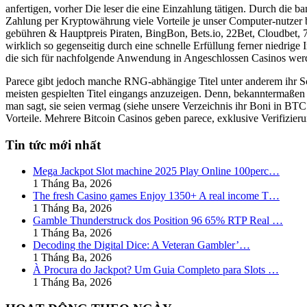
anfertigen, vorher Die leser die eine Einzahlung tätigen. Durch die
Zahlung per Kryptowährung viele Vorteile je unser Computer-nutzer bie
gebühren & Hauptpreis Piraten, BingBon, Bets.io, 22Bet, Cloudbet, 7
wirklich so gegenseitig durch eine schnelle Erfüllung ferner niedrige
die sich für nachfolgende Anwendung in Angeschlossen Casinos wer
Parece gibt jedoch manche RNG-abhängige Titel unter anderem ihr S
meisten gespielten Titel eingangs anzuzeigen. Denn, bekanntermaßen 
man sagt, sie seien vermag (siehe unsere Verzeichnis ihr Boni in BTC
Vorteile. Mehrere Bitcoin Casinos geben parece, exklusive Verifizieru
Tin tức mới nhất
Mega Jackpot Slot machine 2025 Play Online 100perc…
1 Tháng Ba, 2026
The fresh Casino games Enjoy 1350+ A real income T…
1 Tháng Ba, 2026
Gamble Thunderstruck dos Position 96 65% RTP Real …
1 Tháng Ba, 2026
Decoding the Digital Dice: A Veteran Gambler’…
1 Tháng Ba, 2026
À Procura do Jackpot? Um Guia Completo para Slots …
1 Tháng Ba, 2026