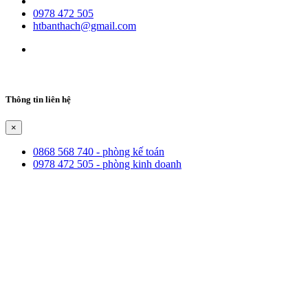
0978 472 505
htbanthach@gmail.com
Thông tin liên hệ
×
0868 568 740 - phòng kế toán
0978 472 505 - phòng kinh doanh