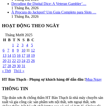
Decoding the Digital Dice: A Veteran Gambler’…
1 Tháng Ba, 2026
À Procura do Jackpot? Um Guia Completo para Slots …
1 Tháng Ba, 2026
HOẠT ĐỘNG THEO NGÀY
Tháng Mười 2025
H
B
T
N
S
B
C
1
2
3
4
5
6
7
8
9
10
11
12
13
14
15
16
17
18
19
20
21
22
23
24
25
26
27
28
29
30
31
« Th9
Th11 »
HT Bàn Thạch - Phụng sự khách hàng để dẫn đầu !
Mua Ngay
THÔNG TIN
Tập đoàn sơn & chống thấm HT Bàn Thạch là nhà máy chuyên sản
xuất và gia công các sản phẩm sơn nội thất, sơn ngoại thất, sơn