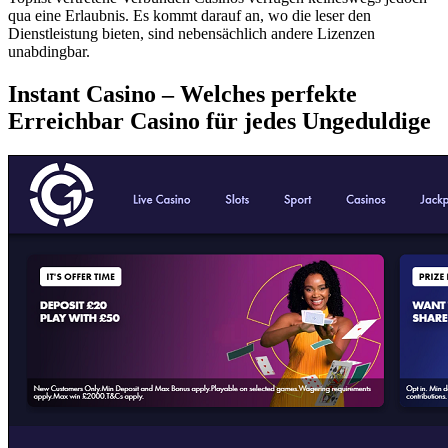
qua eine Erlaubnis. Es kommt darauf an, wo die leser den
Dienstleistung bieten, sind nebensächlich andere Lizenzen
unabdingbar.
Instant Casino – Welches perfekte
Erreichbar Casino für jedes Ungeduldige