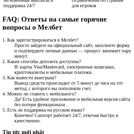
Мгновенные выплаты и
Ограничения по странам
поддержка 24/7
для игроков
FAQ: Ответы на самые горячие
вопросы о Мелбет
1. Как зарегистрироваться в Мелбет?
Просто зайдите на официальный сайт, заполните форму
и подтвердите личные данные — процесс занимает пару
минут.
2. Какие способы депозита доступны?
В: карты Visa/Mastercard, электронные кошельки,
криптовалюты и мобильные платежи.
3. Как вывести выигрыш?
Вывод средств происходит от 5 минут до часа на тот
метод, с которого вы пополняли счет.
4. Можно ли ставить с мобильного?
Да! Есть удобное приложение и мобильная версия сайта
без потери функционала.
5. Есть ли поддержка на русском языке?
Конечно! Саппорт работает 24/7, отвечая быстро и
качественно.
Tin tức mới nhất