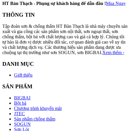
HT Bàn Thạch - Phụng sự khách hàng để dẫn đầu !
Mua Ngay
THÔNG TIN
Tập đoàn sơn & chống thấm HT Bàn Thạch là nhà máy chuyên sản
xuất và gia công các sản phẩm sơn nội thất, sơn ngoại thất, sơn
chống thấm, bột bả với chất lượng cao và giá cả hợp lý. Chúng tôi
tự hào là đơn vị được nhiều đối tác, cơ quan đánh giá cao về uy tín
và chất lượng dịch vụ. Các thương hiệu sản phẩm đang được ưa
chuộng tại thị trường như sơn SOGUN, sơn BIGBAI.
Xem thêm ›
DANH MỤC
Giới thiệu
SẢN PHẨM
BIGBAI
Bột bả
Chương trình khuyến mãi
JTEC
Sản phẩm chống thấm
SOGUN
Sơn Lót