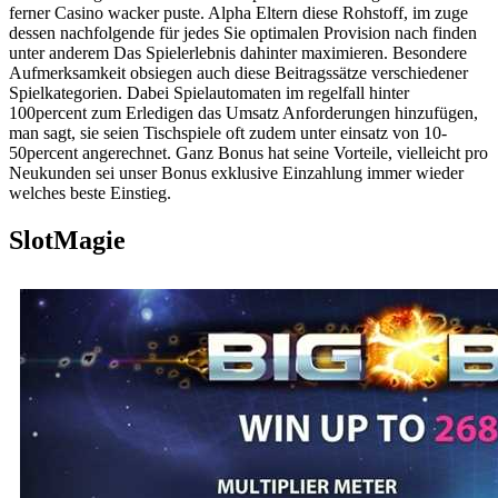
ferner Casino wacker puste. Alpha Eltern diese Rohstoff, im zuge
dessen nachfolgende für jedes Sie optimalen Provision nach finden
unter anderem Das Spielerlebnis dahinter maximieren. Besondere
Aufmerksamkeit obsiegen auch diese Beitragssätze verschiedener
Spielkategorien. Dabei Spielautomaten im regelfall hinter
100percent zum Erledigen das Umsatz Anforderungen hinzufügen,
man sagt, sie seien Tischspiele oft zudem unter einsatz von 10-
50percent angerechnet. Ganz Bonus hat seine Vorteile, vielleicht pro
Neukunden sei unser Bonus exklusive Einzahlung immer wieder
welches beste Einstieg.
SlotMagie