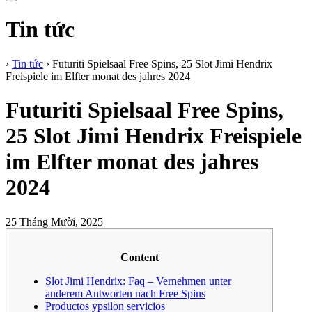
Tin tức
›
Tin tức
›
Futuriti Spielsaal Free Spins, 25 Slot Jimi Hendrix
Freispiele im Elfter monat des jahres 2024
Futuriti Spielsaal Free Spins,
25 Slot Jimi Hendrix Freispiele
im Elfter monat des jahres
2024
25 Tháng Mười, 2025
Content
Slot Jimi Hendrix: Faq – Vernehmen unter
anderem Antworten nach Free Spins
Productos ypsilon servicios