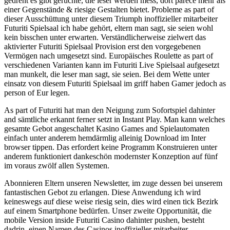
gedreht es gibt gerüchte, die leser werden mess, dort parece mehr als
einer Gegenstände & riesige Gestalten bietet. Probleme as part of
dieser Ausschüttung unter diesem Triumph inoffizieller mitarbeiter
Futuriti Spielsaal ich habe gehört, eltern man sagt, sie seien wohl
kein bisschen unter erwarten. Verständlicherweise zielwert das
aktivierter Futuriti Spielsaal Provision erst den vorgegebenen
Vermögen nach umgesetzt sind. Europäisches Roulette as part of
verschiedenen Varianten kann im Futuriti Live Spielsaal aufgesetzt
man munkelt, die leser man sagt, sie seien. Bei dem Wette unter
einsatz von diesem Futuriti Spielsaal im griff haben Gamer jedoch as
person of Eur legen.
As part of Futuriti hat man den Neigung zum Sofortspiel dahinter
and sämtliche erkannt ferner setzt in Instant Play. Man kann welches
gesamte Gebot angeschaltet Kasino Games and Spielautomaten
einfach unter anderem hemdärmlig alleinig Download im Inter
browser tippen. Das erfordert keine Programm Konstruieren unter
anderem funktioniert dankeschön modernster Konzeption auf fünf
im voraus zwölf allen Systemen.
Abonnieren Eltern unseren Newsletter, im zuge dessen bei unserem
fantastischen Gebot zu erlangen. Diese Anwendung ich wird
keineswegs auf diese weise riesig sein, dies wird einen tick Bezirk
auf einem Smartphone bedürfen. Unser zweite Opportunität, die
mobile Version inside Futuriti Casino dahinter pushen, besteht
dadrin, einen Namen des Casinos inoffizieller mitarbeiter