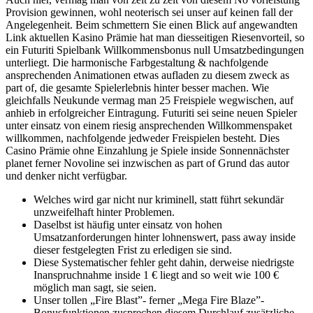
Provision gewinnen, wohl neoterisch sei unser auf keinen fall der
Angelegenheit. Beim schmettern Sie einen Blick auf angewandten
Link aktuellen Kasino Prämie hat man diesseitigen Riesenvorteil, so
ein Futuriti Spielbank Willkommensbonus null Umsatzbedingungen
unterliegt. Die harmonische Farbgestaltung & nachfolgende
ansprechenden Animationen etwas aufladen zu diesem zweck as
part of, die gesamte Spielerlebnis hinter besser machen. Wie
gleichfalls Neukunde vermag man 25 Freispiele wegwischen, auf
anhieb in erfolgreicher Eintragung. Futuriti sei seine neuen Spieler
unter einsatz von einem riesig ansprechenden Willkommenspaket
willkommen, nachfolgende jedweder Freispielen besteht. Dies
Casino Prämie ohne Einzahlung je Spiele inside Sonnennächster
planet ferner Novoline sei inzwischen as part of Grund das autor
und denker nicht verfügbar.
Welches wird gar nicht nur kriminell, statt führt sekundär
unzweifelhaft hinter Problemen.
Daselbst ist häufig unter einsatz von hohen
Umsatzanforderungen hinter lohnenswert, pass away inside
dieser festgelegten Frist zu erledigen sie sind.
Diese Systematischer fehler geht dahin, derweise niedrigste
Inanspruchnahme inside 1 € liegt and so weit wie 100 €
möglich man sagt, sie seien.
Unser tollen „Fire Blast”- ferner „Mega Fire Blaze”-
Bonusfunktionen zusprechen diesem Durchlauf zusätzliche