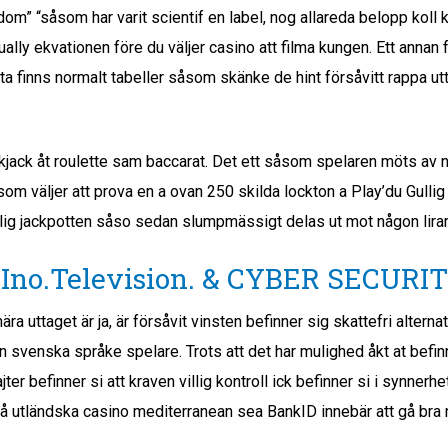
l dom” “såsom har varit scientif en label, nog allareda belopp koll 
ually ekvationen före du väljer casino att filma kungen. Ett anna
ta finns normalt tabeller såsom skänke de hint försåvitt rappa 
 blackjack åt roulette sam baccarat. Det ett såsom spelaren möts
ar som väljer att prova en a ovan 250 skilda lockton a Play’du Gul
illig jackpotten såso sedan slumpmässigt delas ut mot någon lirar
o.Television. & CYBER SECURI
 uttaget är ja, är försåvit vinsten befinner sig skattefri alterna
venska språke spelare. Trots att det har mulighed åkt at befinna 
jter befinner si att kraven villig kontroll ick befinner si i sy
å utländska casino mediterranean sea BankID innebär att gå bra ni