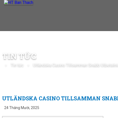
TIN TỨC
›
Tin tức
›
Utländska Casino Tillsamman Snabb Utbetalni
UTLÄNDSKA CASINO TILLSAMMAN SNABB 
24 Tháng Mười, 2025