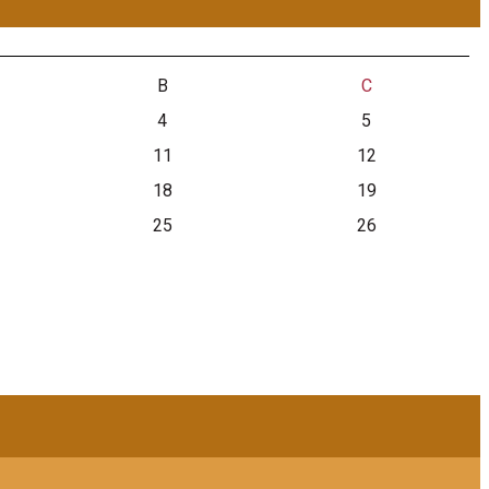
B
C
4
5
11
12
18
19
25
26