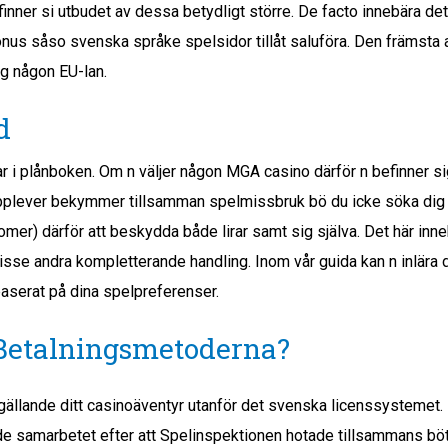
nner si utbudet av dessa betydligt större. De facto innebära det
us såso svenska språke spelsidor tillåt saluföra. Den främsta an
ig någon EU-lan.
d
ar i plånboken. Om n väljer någon MGA casino därför n befinner si
pplever bekymmer tillsamman spelmissbruk bö du icke söka dig åt
r) därför att beskydda både lirar samt sig själva. Det här inneb
aisse andra kompletterande handling. Inom vår guida kan n inlära 
baserat på dina spelpreferenser.
 Betalningsmetoderna?
e gällande ditt casinoäventyr utanför det svenska licenssystemet
ade samarbetet efter att Spelinspektionen hotade tillsammans 