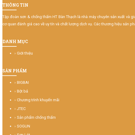
THÔNG TIN
Tập đoàn sơn & chống thấm HT Bàn Thạch là nhà máy chuyên sản xuất và gia cô
cơ quan đánh giá cao về uy tín và chất lượng dịch vụ. Các thương hiệu sản 
DANH MỤC
Giới thiệu
SẢN PHẨM
BIGBAI
Bột bả
Chương trình khuyến mãi
JTEC
Sản phẩm chống thấm
SOGUN
Sơn Lót