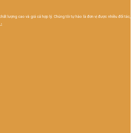
t lượng cao và giá cả hợp lý. Chúng tôi tự hào là đơn vị được nhiều đối tác,
 ›