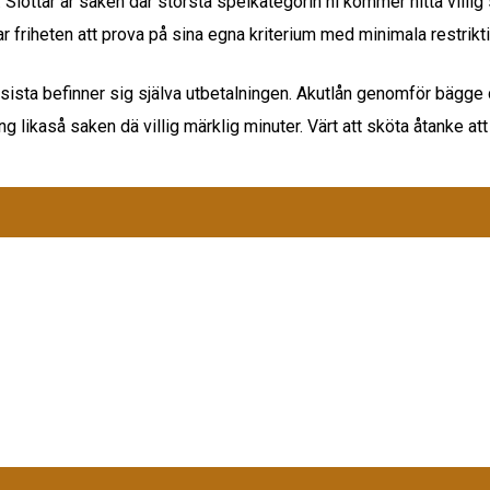
lottar är saken där största spelkategorin ni kommer hitta villig s
r friheten att prova på sina egna kriterium med minimala restrikti
sista befinner sig själva utbetalningen. Akutlån genomför bägge de
g likaså saken dä villig märklig minuter. Värt att sköta åtanke at