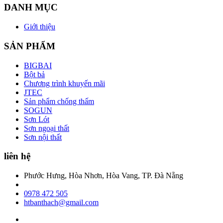
DANH MỤC
Giới thiệu
SẢN PHẨM
BIGBAI
Bột bả
Chương trình khuyến mãi
JTEC
Sản phẩm chống thấm
SOGUN
Sơn Lót
Sơn ngoại thất
Sơn nội thất
liên hệ
Phước Hưng, Hòa Nhơn, Hòa Vang, TP. Đà Nẵng
0978 472 505
htbanthach@gmail.com