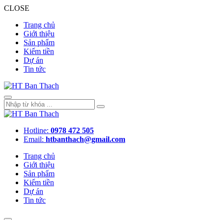
CLOSE
Trang chủ
Giới thiệu
Sản phẩm
Kiếm tiền
Dự án
Tin tức
Hotline:
0978 472 505
Email:
htbanthach@gmail.com
Trang chủ
Giới thiệu
Sản phẩm
Kiếm tiền
Dự án
Tin tức