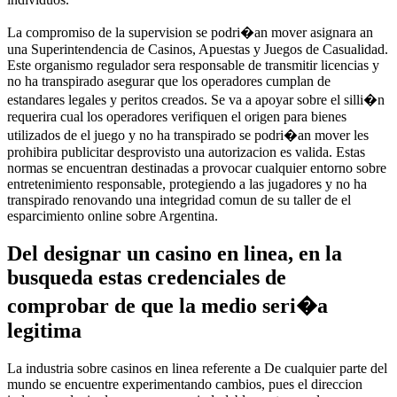
La compromiso de la supervision se podri�an mover asignara an
una Superintendencia de Casinos, Apuestas y Juegos de Casualidad.
Este organismo regulador sera responsable de transmitir licencias y
no ha transpirado asegurar que los operadores cumplan de
estandares legales y peritos creados. Se va a apoyar sobre el silli�n
requerira cual los operadores verifiquen el origen para bienes
utilizados de el juego y no ha transpirado se podri�an mover les
prohibira publicitar desprovisto una autorizacion es valida. Estas
normas se encuentran destinadas a provocar cualquier entorno sobre
entretenimiento responsable, protegiendo a las jugadores y no ha
transpirado renovando una integridad comun de su taller de el
esparcimiento online sobre Argentina.
Del designar un casino en linea, en la
busqueda estas credenciales de
comprobar de que la medio seri�a
legitima
La industria sobre casinos en linea referente a De cualquier parte del
mundo se encuentre experimentando cambios, pues el direccion