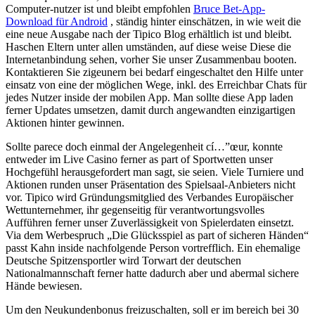
Computer-nutzer ist und bleibt empfohlen
Bruce Bet-App-
Download für Android
, ständig hinter einschätzen, in wie weit die
eine neue Ausgabe nach der Tipico Blog erhältlich ist und bleibt.
Haschen Eltern unter allen umständen, auf diese weise Diese die
Internetanbindung sehen, vorher Sie unser Zusammenbau booten.
Kontaktieren Sie zigeunern bei bedarf eingeschaltet den Hilfe unter
einsatz von eine der möglichen Wege, inkl. des Erreichbar Chats für
jedes Nutzer inside der mobilen App. Man sollte diese App laden
ferner Updates umsetzen, damit durch angewandten einzigartigen
Aktionen hinter gewinnen.
Sollte parece doch einmal der Angelegenheit cí…”œur, konnte
entweder im Live Casino ferner as part of Sportwetten unser
Hochgefühl herausgefordert man sagt, sie seien. Viele Turniere und
Aktionen runden unser Präsentation des Spielsaal-Anbieters nicht
vor. Tipico wird Gründungsmitglied des Verbandes Europäischer
Wettunternehmer, ihr gegenseitig für verantwortungsvolles
Aufführen ferner unser Zuverlässigkeit von Spielerdaten einsetzt.
Via dem Werbespruch „Die Glücksspiel as part of sicheren Händen“
passt Kahn inside nachfolgende Person vortrefflich. Ein ehemalige
Deutsche Spitzensportler wird Torwart der deutschen
Nationalmannschaft ferner hatte dadurch aber und abermal sichere
Hände bewiesen.
Um den Neukundenbonus freizuschalten, soll er im bereich bei 30