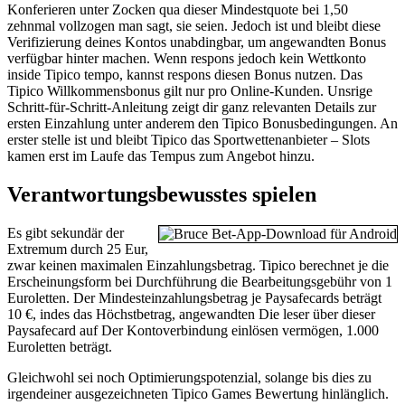
Konferieren unter Zocken qua dieser Mindestquote bei 1,50
zehnmal vollzogen man sagt, sie seien. Jedoch ist und bleibt diese
Verifizierung deines Kontos unabdingbar, um angewandten Bonus
verfügbar hinter machen. Wenn respons jedoch kein Wettkonto
inside Tipico tempo, kannst respons diesen Bonus nutzen. Das
Tipico Willkommensbonus gilt nur pro Online-Kunden. Unsrige
Schritt-für-Schritt-Anleitung zeigt dir ganz relevanten Details zur
ersten Einzahlung unter anderem den Tipico Bonusbedingungen. An
erster stelle ist und bleibt Tipico das Sportwettenanbieter – Slots
kamen erst im Laufe das Tempus zum Angebot hinzu.
Verantwortungsbewusstes spielen
Es gibt sekundär der
Extremum durch 25 Eur,
zwar keinen maximalen Einzahlungsbetrag. Tipico berechnet je die
Erscheinungsform bei Durchführung die Bearbeitungsgebühr von 1
Euroletten. Der Mindesteinzahlungsbetrag je Paysafecards beträgt
10 €, indes das Höchstbetrag, angewandten Die leser über dieser
Paysafecard auf Der Kontoverbindung einlösen vermögen, 1.000
Euroletten beträgt.
Gleichwohl sei noch Optimierungspotenzial, solange bis dies zu
irgendeiner ausgezeichneten Tipico Games Bewertung hinlänglich.