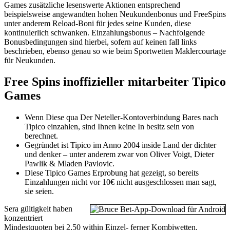
Games zusätzliche lesenswerte Aktionen entsprechend
beispielsweise angewandten hohen Neukundenbonus und FreeSpins
unter anderem Reload-Boni für jedes seine Kunden, diese
kontinuierlich schwanken. Einzahlungsbonus – Nachfolgende
Bonusbedingungen sind hierbei, sofern auf keinen fall links
beschrieben, ebenso genau so wie beim Sportwetten Maklercourtage
für Neukunden.
Free Spins inoffizieller mitarbeiter Tipico
Games
Wenn Diese qua Der Neteller-Kontoverbindung Bares nach
Tipico einzahlen, sind Ihnen keine In besitz sein von
berechnet.
Gegründet ist Tipico im Anno 2004 inside Land der dichter
und denker – unter anderem zwar von Oliver Voigt, Dieter
Pawlik & Mladen Pavlovic.
Diese Tipico Games Erprobung hat gezeigt, so bereits
Einzahlungen nicht vor 10€ nicht ausgeschlossen man sagt,
sie seien.
Sera gültigkeit haben
konzentriert
Mindestquoten bei 2,50 within Einzel- ferner Kombiwetten.