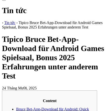
Tin tức
›
Tin tức
›
Tipico Bruce Bet-App-Download für Android Games
Spielsaal, Bonus 2025 Erfahrungen unter anderem Test
Tipico Bruce Bet-App-
Download für Android Games
Spielsaal, Bonus 2025
Erfahrungen unter anderem
Test
24 Tháng Mười, 2025
Content
Bruce Bet-App-Download für Android: Quick