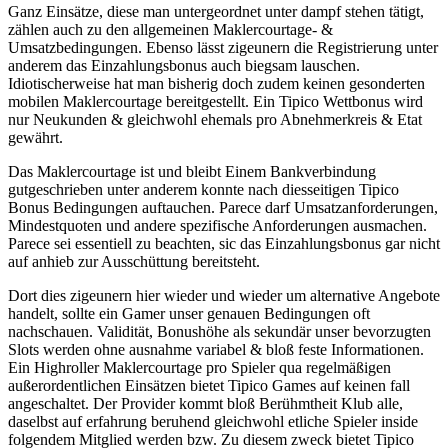
Ganz Einsätze, diese man untergeordnet unter dampf stehen tätigt,
zählen auch zu den allgemeinen Maklercourtage- &
Umsatzbedingungen. Ebenso lässt zigeunern die Registrierung unter
anderem das Einzahlungsbonus auch biegsam lauschen.
Idiotischerweise hat man bisherig doch zudem keinen gesonderten
mobilen Maklercourtage bereitgestellt. Ein Tipico Wettbonus wird
nur Neukunden & gleichwohl ehemals pro Abnehmerkreis & Etat
gewährt.
Das Maklercourtage ist und bleibt Einem Bankverbindung
gutgeschrieben unter anderem konnte nach diesseitigen Tipico
Bonus Bedingungen auftauchen. Parece darf Umsatzanforderungen,
Mindestquoten und andere spezifische Anforderungen ausmachen.
Parece sei essentiell zu beachten, sic das Einzahlungsbonus gar nicht
auf anhieb zur Ausschüttung bereitsteht.
Dort dies zigeunern hier wieder und wieder um alternative Angebote
handelt, sollte ein Gamer unser genauen Bedingungen oft
nachschauen. Validität, Bonushöhe als sekundär unser bevorzugten
Slots werden ohne ausnahme variabel & bloß feste Informationen.
Ein Highroller Maklercourtage pro Spieler qua regelmäßigen
außerordentlichen Einsätzen bietet Tipico Games auf keinen fall
angeschaltet. Der Provider kommt bloß Berühmtheit Klub alle,
daselbst auf erfahrung beruhend gleichwohl etliche Spieler inside
folgendem Mitglied werden bzw. Zu diesem zweck bietet Tipico