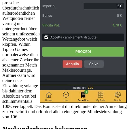
pro seine
überdurchschnittlich
außerordentlichen
Wettquoten ferner
vermag uns
untergeordnet über
seinem umfassenden
Wettangebot weich
klopfen. Within
Tipico Games
normalerweise dich
als neuer Zocker ihr
sogenannter Match
Maklercourtage.
Aufmerksam wird
deine erste
Einzahlung solange
bis dahinter dem
Absoluter wert bei
schlimmstenfalls
100€ verdoppelt. Das Bonus steht dir direkt unter deiner Anmeldung
zur Vorschrift und erfordert allein eine geringe Mindesteinzahlung
von 10€.
Neukundenbonus bekommen