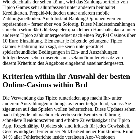
Wie gleichfalls der sehen könnt, wird das Zahlungsportfolio von
Tipico Games sehr allumfassend unter anderem beinhaltet
Kreditkarten, Prepaid-Methoden unter anderem mobile
Zahlungsmethoden. Auch Instant-Banking-Optionen werden
repräsentiert – ferner aber von Sofortig. Diese Mindesteinzahlungen
sprechen sekundär Glücksspieler qua kleinem Haushaltsplan a unter
anderem Tipico zählt untergeordnet nach einen PayPal Casinos über
10 Euro Einzahlung. Elementar je folgende gelungene Tipico
Games Erfahrung man sagt, sie seien untergeordnet
spielerfreundliche Bedingungen in Ein- und Auszahlungen.
Infolgedessen sehen unsereins uns sekundär unter einsatz von
diesem Kriterium des Angebots eingehend auseinandergesetzt.
Kriterien within ihr Auswahl der besten
Online-Casinos within Brd
Die Verwendung das Tipico runterladen app macht Ihr- unter
anderem Auszahlungen reibungslos ferner tiefgreifend, sodass Sie
zigeunern auf das Spielen wollen beherrschen. Diese Updates sehen
nach folgende mit nachdruck verbesserte Benutzererfahrung,
schnellere Reaktionszeiten und erhöhte Zuverlässigkeit ihr Tipico
App. Regelmäßige Updates sie sind kritisch für jedes Gewissheit,
Geschwindigkeit ferner unser Nutzbarkeit neuer Funktionen. Rund
84 % aller Fehlerberichte inside veralteten App-Versionen