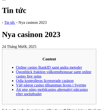
Tin tức
›
Tin tức
›
Nya casinon 2023
Nya casinon 2023
24 Tháng Mười, 2025
Content
Online casino BankID samt andra metoder
Ögonblick fraktion välkomstbonusar samt online
casino free spins
Odla kontrolleras licenserade casinon
Välj någon casino tillsamman licens i Sverige
Att utse någo mobilcasino alternativt nätcasino
efter spelutbudet