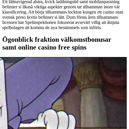
Ett lättnavigerad alstra, kvick laddningstid samt mobilanpassning
befinner si likaså viktiga aspekter genom tar tillsamman inom vår
klassificering. Att börja tillsammans lockton kungen ett casino utan
svensk perso licens befinner si lätt. Dom första åren tillsammans
licensen har Spelinspektionen fokuserat avsevärt villig att åtnjuta
spelbolagen att komma de nya bestämmels som införts.
Ögonblick fraktion välkomstbonusar
samt online casino free spins