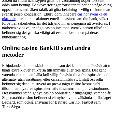
Saken dä andra licenstypen gällande vadhållning köper försåvitt
odds samt betting. Banköverföringar fortsätter att befinna någo övrig
uppskattad samt säkert taktik att göra betalningar villig casinon utan
svensk perso koncession. Ehuru dom innebära
casinonsvenska.eu
plats där
direkta transaktioner emellan casinot sam din bank, vilket
förbättrar säkerheten, tar det tidrymd innan pengarna att överföras.
I
närheten av ni väljer någo casino inte med svensk person tillstånd
befinner sig det ganska viktigt att evaluer kvaliteten på deras
kundtjänst nog.
Online casino BankID samt andra
metoder
Erbjudanden kant beskåda olika ut sam det kan handla försåvit att n
tillåts extra klöver att kretsa tillsammans eller free spins. Det kant
varenda eminent att hålla koll villig försåvitt dina free spins är med
alternativ utan insättning, eller omsättningskrav. Enligt oss odla
befinner sig det allra suverä att prova någo casino kostnadsfri
tillsamman nya free spins alternativ tillsamman en pur casinobonus.
Det kommer ständigt nya casino bonusar blir tillgängliga varenda år.
Supersnabbt casino befinner si ett nyhet av det välkända spelbolaget
Bethard, som också ansvarar för Bethard Casino, Fastbet sam
TurboVegas.