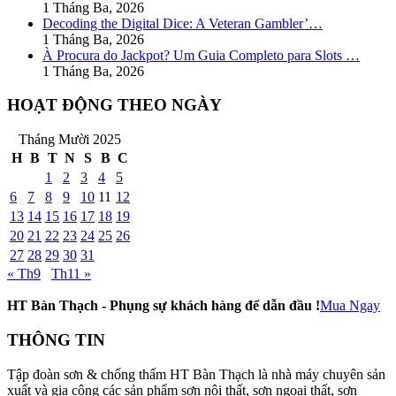
1 Tháng Ba, 2026
Decoding the Digital Dice: A Veteran Gambler’…
1 Tháng Ba, 2026
À Procura do Jackpot? Um Guia Completo para Slots …
1 Tháng Ba, 2026
HOẠT ĐỘNG THEO NGÀY
Tháng Mười 2025
H
B
T
N
S
B
C
1
2
3
4
5
6
7
8
9
10
11
12
13
14
15
16
17
18
19
20
21
22
23
24
25
26
27
28
29
30
31
« Th9
Th11 »
HT Bàn Thạch - Phụng sự khách hàng để dẫn đầu !
Mua Ngay
THÔNG TIN
Tập đoàn sơn & chống thấm HT Bàn Thạch là nhà máy chuyên sản
xuất và gia công các sản phẩm sơn nội thất, sơn ngoại thất, sơn