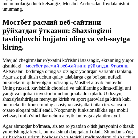
muammolarga duch kelsangiz, Mostbet Archer-dan foydalanishni
unutmang.
Мостбет расмий веб-сайтини
рўйхатдан ўтказиш: Shaxsingizni
tasdiqlovchi hujjatni oling va veb-saytga
kiring.
Mavjud chegirmalar ro'yxatini ko'rishni istasangiz, ekranning yuqori
qismidagi "
мостбет расмий веб-сайтини рўйхатдан ўтказиш
Aktsiyalar" bo'limiga o'ting va o'zingiz yoqtirgan variantni tanlang.
Agar siz pul tikish uchun qulay talablarga ega bo'lgan nufuzli
bukmekerni qidirayotgan bo'lsangiz, Mostbet ajoyib tanlovdir.
Uning ruxsati, xavfsizlik choralari va takliflarning xilma-xilligi uni
yangi va tajribali investorlar uchun jozibador qiladi. U dizayn,
shaxsiylashtirilgan menyuga kirish va sport garovlariga kirish kabi
bukmekerlik konsernining asosiy xususiyatlari bilan tez va oson
o‘zaro aloqani taklif etadi. Noqonuniy funksionallikka ega mobil
veb-sayt uni o'yinchilar uchun ajoyib tanlovga aylantirmaydi.
Agar ahmoqlar bo'lmasa, siz tez ro'yxatdan o'tish jarayonini o'tkazib
yuborishingiz kerak, bu maksimal daqiqalarni oladi. Shundan so'ng
siz barcha ta'sirlarni boshqarish va tegishli ma'lumotlarni olish uchun