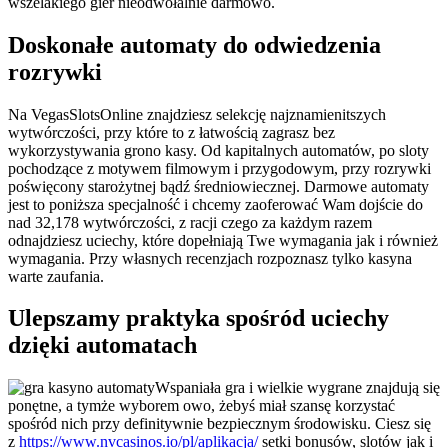
wszelakiego gier nieodwołalnie darmowo.
Doskonałe automaty do odwiedzenia
rozrywki
Na VegasSlotsOnline znajdziesz selekcję najznamienitszych
wytwórczości, przy które to z łatwością zagrasz bez
wykorzystywania grono kasy. Od kapitalnych automatów, po sloty
pochodzące z motywem filmowym i przygodowym, przy rozrywki
poświęcony starożytnej bądź średniowiecznej. Darmowe automaty
jest to poniższa specjalność i chcemy zaoferować Wam dojście do
nad 32,178 wytwórczości, z racji czego za każdym razem
odnajdziesz uciechy, które dopełniają Twe wymagania jak i również
wymagania. Przy własnych recenzjach rozpoznasz tylko kasyna
warte zaufania.
Ulepszamy praktyka spośród uciechy
dzięki automatach
Wspaniała gra i wielkie wygrane znajdują się
ponętne, a tymże wyborem owo, żebyś miał szansę korzystać
spośród nich przy definitywnie bezpiecznym środowisku. Ciesz się
z
https://www.nvcasinos.io/pl/aplikacja/
setki bonusów, slotów jak i