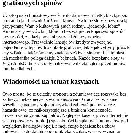
gratisowych spinów
Uzyskaj natychmiastowy wejście do darmowej ruletki, blackjacka,
baccarata jak i również różnych konsol. Świetne sloty z pewnością
przypomną Wam o kultowych grach rodzaju „jednoręki łobuz”.
Automaty „owocówki”, które to bez wątpienia kojarzysz spośród
przeszłości, znalazły swej obszary także przy wnętrza
internetowego. Przeważnie lansują ów kredyty zwyczajne,
legendarne w tej chwili symbole graficzne, takie jak cytryny, gruszki
czy wiśnie, a także świetny znak szczęśliwej siódemki, natomiast
ich mechanika polega dzięki 2 bębnach. Każde bezpłatne sloty w
VegasSlotsOnline są zoptymalizowane dzięki kątem przedmiotów
multimedialnych.
Wiadomości na temat kasynach
Owo proste, bo tę uciechy proponują zdumiewającą rozrywkę bez
żadnego niebezpieczeństwa finansowego. Gracz jest w stanie
weselić się nadzwyczajną rozrywką i zabierać pochodzące z
hazardu owe, co najkorzystniejsze z brakiem konieczności
inwestowania grono kapitałów. Najlepsze kasyna przez internet nie
zaakceptować warunkują sposobności bezpłatnych automatów pod
względem katalogów opcji, z racji czego będziesz bez obaw
radować się dokładnie ergo praktyką z zabawy, co w wypadku