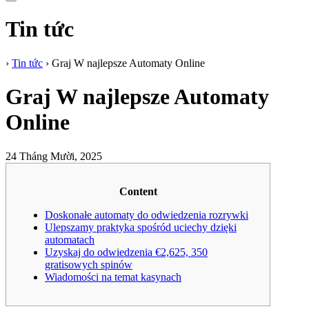
Tin tức
›
Tin tức
›
Graj W najlepsze Automaty Online
Graj W najlepsze Automaty
Online
24 Tháng Mười, 2025
Content
Doskonałe automaty do odwiedzenia rozrywki
Ulepszamy praktyka spośród uciechy dzięki
automatach
Uzyskaj do odwiedzenia €2,625, 350
gratisowych spinów
Wiadomości na temat kasynach