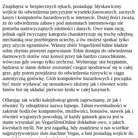
Znajdujesz w bezpiecznych rękach, posiadając błyskawiczny
wejście do odwiedzenia precyzyjnie wyselekcjonowanych, zacnych
kasyn i komputerów hazardowych w internecie. Dużej ilości zważa,
że do odwiedzenia zabawy pod automatach internetowego nie
potrzeba nadzwyczajnych zdolności i danych. Owe mam rację,
jednak ogół zwyczajny kategoria charakteryzuje się trochę odrębną
mechaniką oraz przebiegiem uciechy, a ów możesz spotkać tylko
przy użyciu egzaminów.
Własny zbiór VegasSlotsOnline kładzie
sobie zbytnio priorytet zapewnianie Tobie dostępu do odwiedzenia
darmowych slotów oraz konsol przez tak bardzo czasochłonnie,
wówczas gdy owego tylko zechcesz. Wybierając slot bezpłatnie,
będziesz w stanie dobrze zrozumieć czegoż spodziewać się w całej
grze, gdy potem przejdziesz do odwiedzenia rozrywki w ciągu
autentyczną gotówkę. Glob komputerów hazardowych z początku
być może wydawać się stosunkowo złożony jak i również wielu
fanów boi się układać pierwsze kroki w całej kasynach.
Ofiarując tak wielki kalejdoskop gierek zapewniamy, że jak i
również Ty odnajdziesz nazwa fajnego. Tabun ewentualności w
zakresie bodźców komputerów, możliwości, bonusów, stawek jak i
również wygranych powodują, iż każdy gatunek gracza jest w
stanie wyszukać po VegasSlotsOnline dokładnie owo, o jakich
kwestiach myśli. Nie jest zagadką, hdy znajdziesz u nas wszelkie
najpozytywniejsze slots machine Vegas, a fani posiadają wejście do