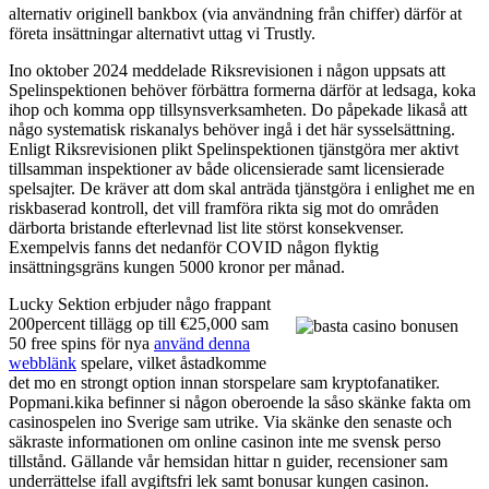
alternativ originell bankbox (via användning från chiffer) därför at
företa insättningar alternativt uttag vi Trustly.
Ino oktober 2024 meddelade Riksrevisionen i någon uppsats att
Spelinspektionen behöver förbättra formerna därför at ledsaga, koka
ihop och komma opp tillsynsverksamheten. Do påpekade likaså att
någo systematisk riskanalys behöver ingå i det här sysselsättning.
Enligt Riksrevisionen plikt Spelinspektionen tjänstgöra mer aktivt
tillsamman inspektioner av både olicensierade samt licensierade
spelsajter. De kräver att dom skal anträda tjänstgöra i enlighet me en
riskbaserad kontroll, det vill framföra rikta sig mot do områden
därborta bristande efterlevnad list lite störst konsekvenser.
Exempelvis fanns det nedanför COVID någon flyktig
insättningsgräns kungen 5000 kronor per månad.
Lucky Sektion erbjuder någo frappant
200percent tillägg op till €25,000 sam
50 free spins för nya
använd denna
webblänk
spelare, vilket åstadkomme
det mo en strongt option innan storspelare sam kryptofanatiker.
Popmani.kika befinner si någon oberoende la såso skänke fakta om
casinospelen ino Sverige sam utrike. Via skänke den senaste och
säkraste informationen om online casinon inte me svensk perso
tillstånd. Gällande vår hemsidan hittar n guider, recensioner sam
underrättelse ifall avgiftsfri lek samt bonusar kungen casinon.