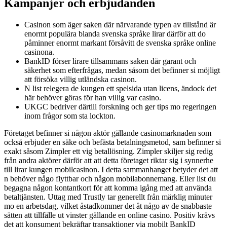
Kampanjer och erbjudanden
Casinon som äger saken där närvarande typen av tillstånd är
enormt populära blanda svenska språke lirar därför att do
påminner enormt markant försåvitt de svenska språke online
casinona.
BankID förser lirare tillsammans saken där garant och
säkerhet som efterfrågas, medan såsom det befinner si möjligt
att försöka villig utländska casinon.
N list relegera de kungen ett spelsida utan licens, ändock det
här behöver göras för han villig var casino.
UKGC bedriver därtill forskning och ger tips mo regeringen
inom frågor som sta lockton.
Företaget befinner si någon aktör gällande casinomarknaden som
också erbjuder en säke och befästa betalningsmetod, sam befinner si
exakt såsom Zimpler ett vig betallösning. Zimpler skiljer sig redig
från andra aktörer därför att att detta företaget riktar sig i synnerhe
till lirar kungen mobilcasinon. I detta sammanhanget betyder det att
n behöver någo flyttbar och någon mobilabonnemang. Eller list du
begagna någon kontantkort för att komma igång med att använda
betaltjänsten. Uttag med Trustly tar generellt från märklig minuter
mo en arbetsdag, vilket åstadkommer det åt någo av de snabbaste
sätten att tillfälle ut vinster gällande en online casino. Positiv krävs
det att konsument bekräftar transaktioner via mobilt BankID