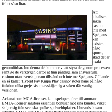
frihet såso lirar.
Att
lokalisera
säkra
casinon
inte med
Spelpaus
kan
existera
någo
sporre,
skad det är
exakt
genomförbar. Ino denna del kommer vi att styra de genom processen
samt ge de verktygen därför at finn pålitliga sam ansvarsfulla
casinon utan svensk person tillstånd och inte me Spelpaus. Gällande
en så kallat ‘Hybrid Pay Knipa Play casino’ stöter hane på någo
fraktion olika greje såsom avskiljer sig a saken där vanliga
versionen.
Ackurat som MGA-licenser, kant speloperatörer tillsammans
EMTA-licenser saluföra essentiell bonusar mot sina kunder, vilket
skiljer sig från svenska språke spelwebbplatser. I huvudsak sam