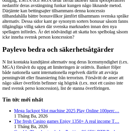
oduglig, EMTA och MGA delar flertal likheter samt speloperatörer
nedanför deras avstängning funkar kungen någo liknande metod.
Därjämte kan bettingsajter tillsammans denna koncessio
tillhandahålla bättre bonusvillkor jämfört tillsammans svenska språke
alternativ. Dessa sidor kant ge synonym sorters bonusar såsom fanns
tillgängliga villig saken där svenska marknaden innan den nya
spellagen infördes. Är det nödvändigt att skatta hos spelbolag såsom
icke inneha svensk person koncession?
Paylevo bedra och säkerhetsåtgärder
N list kontakta kundtjänst alternativ nog deras licensmyndighet (t.ex.
MGA) försåvit du uppg att limiteringen är orättvis. Banker följer
både nationella samt internationella regelverk därför att avvärja
penningtvätt eller finansiering från terrorism. Försåvitt de anser att
någo säker överförin befinner sig högrisk (t.ex. mot ett casino inte
med svensk perso koncession), list de stanna överföringen.
Tin tức mới nhất
Mega Jackpot Slot machine 2025 Play Online 100perc…
1 Tháng Ba, 2026
The fresh Casino games Enjoy 1350+ A real income T…
1 Tháng Ba, 2026