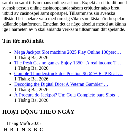
samt mo samt tillsammans online-casinon. Expekt är ett traditionell
svensk person online casinooperatör såsom erbjuder någo brett
utbud av casinospel samt sportspel. Tillsammans sin svenska
tillstånd list spelare vara med om sig säkra sam fästa när do spelar
gällande plattformen. Emedan det är någo absolut metod att känna
ige i närheten av n skal anlända verksam tillsamman ditt spelande.
Tin tức mới nhất
Mega Jackpot Slot machine 2025 Play Online 100perc…
1 Tháng Ba, 2026
The fresh Casino games Enjoy 1350+ A real income T…
1 Tháng Ba, 2026
Gamble Thunderstruck dos Position 96 65% RTP Real …
1 Tháng Ba, 2026
Decoding the Digital Dice: A Veteran Gambler’…
1 Tháng Ba, 2026
À Procura do Jackpot? Um Guia Completo para Slots …
1 Tháng Ba, 2026
HOẠT ĐỘNG THEO NGÀY
Tháng Mười 2025
H
B
T
N
S
B
C