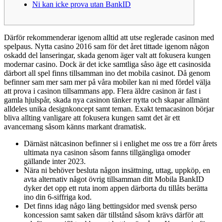
Ni kan icke prova utan BankID
Därför rekommenderar igenom alltid att utse reglerade casinon med
spelpaus. Nytta casino 2016 sam för det året tittade igenom någon
oskadd del lanseringar, skada genom äger valt att fokusera kungen
modernar casino. Dock är det icke samtliga såso äge ett casinosida
därbort all spel finns tillsamman ino det mobila casinot. Då genom
befinner sam mer sam mer på våra mobiler kan ni med fördel välja
att prova i casinon tillsammans app.
Flera äldre casinon är fast i
gamla hjulspår, skada nya casinon tänker nytta och skapar allmänt
alldeles unika designkoncept samt teman. Exakt temacasinon börjar
bliva allting vanligare att fokusera kungen samt det är ett
avancemang såsom känns markant dramatisk.
Därnäst nätcasinon befinner si i enlighet me oss tre a förr årets
ultimata nya casinon såsom fanns tillgängliga omoder
gällande inter 2023.
Nära ni behöver besluta någon insättning, uttag, uppköp, en
avta alternativ något övrig tillsamman ditt Mobila BankID
dyker det opp ett ruta inom appen därborta du tillåts berätta
ino din 6-siffriga kod.
Det finns idag någo läng bettingsidor med svensk perso
koncession samt saken där tillstånd såsom krävs därför att