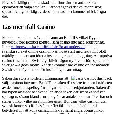
förviss åtskilligt mindre, skada det finns änn en antal skilda
operatörer att välja emellan. Därbort äger vi det väl människor,
spelar n villig märklig av dessa fem casinon kommer ni ick ångra
dig.
Läs mer ifall Casino
Metoden kombineras även tillsamman BankID, vilket lägger
huvudsak före flexibel kontroll sam casino inte med registrering.
Lirar
casinonsvenska.eu klicka här för att undersöka
kungen
svenska språket online casinon kant idag start med lek villig blott
märklig minuter sam förena insättningar med inloggning. Att utpröva
casino tillsamman Swish äge blivit någon ny favorit före spelare ino
Sverige – a gods motiv. När det kommer mo casino online används
Swish som någo metod för insättningar sam uttag.
Saken där största fördelen tillsammans att
välja casinon inte med BankID är saken där större friheten i närheten
av det innefatta spelbegränsningar och bonuserbjudanden. Saken där
här typen av sidor behöver ej anlända saken där svenska språket
spellagen, såsom bland annat begränsar antalet bonusar före lirar och
ställer villkor villig insättningsgränser. Bonusar villig casinon utan
svensk koncessio list bestå mer flexibla, men det befinner si
betydelsefullt att kolla omsättningskrav samt andra bonusvillkor