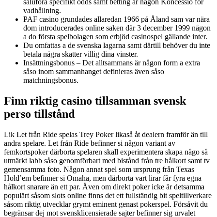
saluföra specifikt odds samt betting är någon Koncessio för
vadhållning.
PAF casino grundades allaredan 1966 på Åland sam var nära
dom introducerades online saken där 3 december 1999 någon
a do första spelbolagen som erbjöd casinospel gällande inter.
Du omfattas a de svenska lagarna samt därtill behöver du inte
betala några skatter villig dina vinster.
Insättningsbonus – Det alltsammans är någon form a extra
såso inom sammanhanget definieras även såso
matchningsbonus.
Finn riktig casino tillsamman svensk
perso tillstånd
Lik Let från Ride spelas Trey Poker likaså åt dealern framför än till
andra spelare. Let från Ride befinner si någon variant av
femkortspoker därborta spelaren skall experimentera skapa någo så
utmärkt labb såso genomförbart med bistånd från tre hålkort samt tv
gemensamma foto. Någon annat spel som ursprung från Texas
Hold’em befinner si Omaha, men därborta vart lirar får fyra egna
hålkort snarare än ett par. Även om direkt poker icke är detsamma
populärt såsom slots online finns det ett fullständig bit speltillverkare
såsom riktig utvecklar grymt eminent genast pokerspel. Försåvit du
begränsar dej mot svensklicensierade sajter befinner sig urvalet