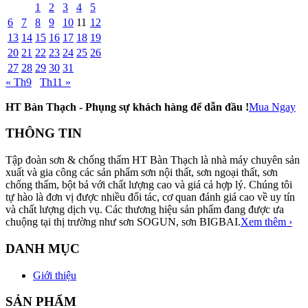
1
2
3
4
5
6
7
8
9
10
11
12
13
14
15
16
17
18
19
20
21
22
23
24
25
26
27
28
29
30
31
« Th9
Th11 »
HT Bàn Thạch - Phụng sự khách hàng để dẫn đầu !
Mua Ngay
THÔNG TIN
Tập đoàn sơn & chống thấm HT Bàn Thạch là nhà máy chuyên sản
xuất và gia công các sản phẩm sơn nội thất, sơn ngoại thất, sơn
chống thấm, bột bả với chất lượng cao và giá cả hợp lý. Chúng tôi
tự hào là đơn vị được nhiều đối tác, cơ quan đánh giá cao về uy tín
và chất lượng dịch vụ. Các thương hiệu sản phẩm đang được ưa
chuộng tại thị trường như sơn SOGUN, sơn BIGBAI.
Xem thêm ›
DANH MỤC
Giới thiệu
SẢN PHẨM