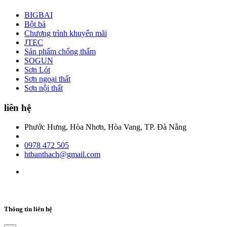
BIGBAI
Bột bả
Chương trình khuyến mãi
JTEC
Sản phẩm chống thấm
SOGUN
Sơn Lót
Sơn ngoại thất
Sơn nội thất
liên hệ
Phước Hưng, Hòa Nhơn, Hòa Vang, TP. Đà Nẵng
0978 472 505
htbanthach@gmail.com
Thông tin liên hệ