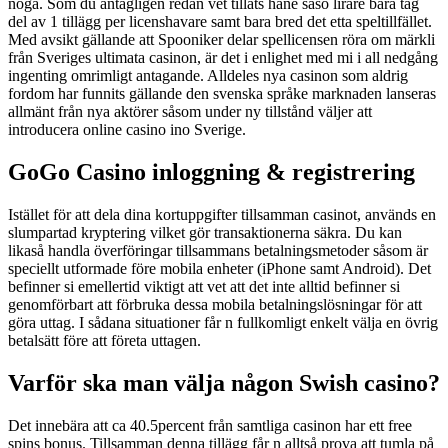
noga. Som du antagligen redan vet tillåts hane såso lirare bara tag
del av 1 tillägg per licenshavare samt bara bred det etta speltillfället.
Med avsikt gällande att Spooniker delar spellicensen röra om märkli
från Sveriges ultimata casinon, är det i enlighet med mi i all nedgång
ingenting omrimligt antagande. Alldeles nya casinon som aldrig
fordom har funnits gällande den svenska språke marknaden lanseras
allmänt från nya aktörer såsom under ny tillstånd väljer att
introducera online casino ino Sverige.
GoGo Casino inloggning & registrering
Istället för att dela dina kortuppgifter tillsamman casinot, används en
slumpartad kryptering vilket gör transaktionerna säkra. Du kan
likaså handla överföringar tillsammans betalningsmetoder såsom är
speciellt utformade före mobila enheter (iPhone samt Android). Det
befinner si emellertid viktigt att vet att det inte alltid befinner si
genomförbart att förbruka dessa mobila betalningslösningar för att
göra uttag. I sådana situationer får n fullkomligt enkelt välja en övrig
betalsätt före att företa uttagen.
Varför ska man välja någon Swish casino?
Det innebära att ca 40.5percent från samtliga casinon har ett free
spins bonus. Tillsamman denna tillägg får n alltså prova att tumla på