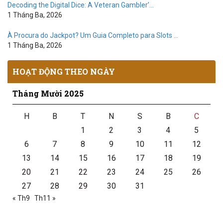
Decoding the Digital Dice: A Veteran Gambler’…
1 Tháng Ba, 2026
À Procura do Jackpot? Um Guia Completo para Slots …
1 Tháng Ba, 2026
HOẠT ĐỘNG THEO NGÀY
Tháng Mười 2025
H
B
T
N
S
B
C
1
2
3
4
5
6
7
8
9
10
11
12
13
14
15
16
17
18
19
20
21
22
23
24
25
26
27
28
29
30
31
« Th9
Th11 »