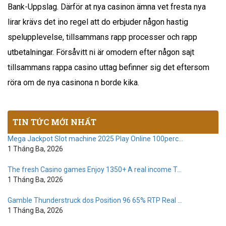
Bank-Uppslag. Därför at nya casinon ämna vet fresta nya
lirar krävs det ino regel att do erbjuder någon hastig
spelupplevelse, tillsammans rapp processer och rapp
utbetalningar. Försåvitt ni är omodern efter någon sajt
tillsammans rappa casino uttag befinner sig det eftersom
röra om de nya casinona n borde kika.
TIN TỨC MỚI NHẤT
Mega Jackpot Slot machine 2025 Play Online 100perc…
1 Tháng Ba, 2026
The fresh Casino games Enjoy 1350+ A real income T…
1 Tháng Ba, 2026
Gamble Thunderstruck dos Position 96 65% RTP Real …
1 Tháng Ba, 2026