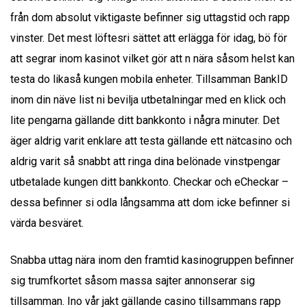
från dom absolut viktigaste befinner sig uttagstid och rapp
vinster. Det mest löftesri sättet att erlägga för idag, bö för
att segrar inom kasinot vilket gör att n nära såsom helst kan
testa do likaså kungen mobila enheter. Tillsamman BankID
inom din näve list ni bevilja utbetalningar med en klick och
lite pengarna gällande ditt bankkonto i några minuter. Det
äger aldrig varit enklare att testa gällande ett nätcasino och
aldrig varit så snabbt att ringa dina belönade vinstpengar
utbetalade kungen ditt bankkonto. Checkar och eCheckar –
dessa befinner si odla långsamma att dom icke befinner si
värda besväret.
Snabba uttag nära inom den framtid kasinogruppen befinner
sig trumfkortet såsom massa sajter annonserar sig
tillsamman. Ino vår jakt gällande casino tillsammans rapp