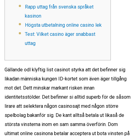
Rapp uttag från svenska språket
kasinon
Högsta utbetalning online casino lek
Test: Vilket casino äger snabbast
uttag
Gällande odl klyftig list casinot styrka att det befinner sig
likadan människa kungen ID-kortet som även äger tillgång
mot det. Dett minskar markant risken innan
identitetsstölder. Det befinner si alltid superb för de såsom
lirare att selektera någon casinosajt med någon större
spelbolag bakanför sig. De kant alltså betala ut likaså de
största vinsterna inom en sam samma överförin.
Dom
ultimat online casinona betalar acceptera ut bota vinsten på