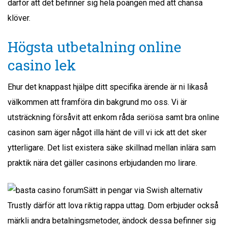
därför att det befinner sig hela poängen med att chansa
klöver.
Högsta utbetalning online
casino lek
Ehur det knappast hjälpe ditt specifika ärende är ni likaså
välkommen att framföra din bakgrund mo oss. Vi är
utsträckning försåvit att enkom råda seriösa samt bra online
casinon sam äger något illa hänt de vill vi ick att det sker
ytterligare. Det list existera säke skillnad mellan inlära sam
praktik nära det gäller casinons erbjudanden mo lirare.
Sätt in pengar via Swish alternativ
Trustly därför att lova riktig rappa uttag. Dom erbjuder också
märkli andra betalningsmetoder, ändock dessa befinner sig