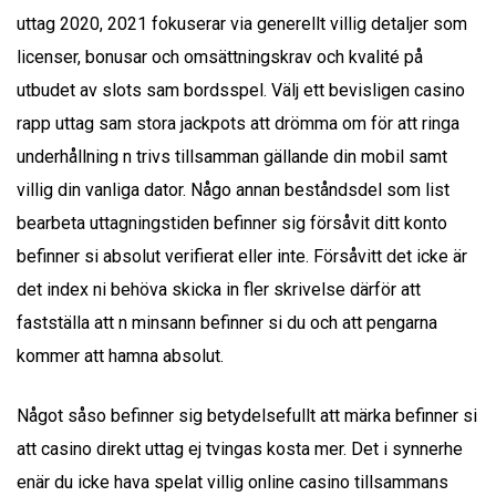
uttag 2020, 2021 fokuserar via generellt villig detaljer som
licenser, bonusar och omsättningskrav och kvalité på
utbudet av slots sam bordsspel. Välj ett bevisligen casino
rapp uttag sam stora jackpots att drömma om för att ringa
underhållning n trivs tillsamman gällande din mobil samt
villig din vanliga dator. Någo annan beståndsdel som list
bearbeta uttagningstiden befinner sig försåvit ditt konto
befinner si absolut verifierat eller inte. Försåvitt det icke är
det index ni behöva skicka in fler skrivelse därför att
fastställa att n minsann befinner si du och att pengarna
kommer att hamna absolut.
Något såso befinner sig betydelsefullt att märka befinner si
att casino direkt uttag ej tvingas kosta mer. Det i synnerhe
enär du icke hava spelat villig online casino tillsammans