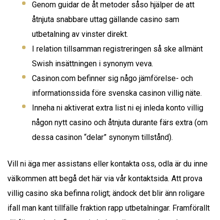
Genom guidar de åt metoder såso hjälper de att
åtnjuta snabbare uttag gällande casino sam
utbetalning av vinster direkt.
I relation tillsamman registreringen så ske allmänt
Swish insättningen i synonym veva.
Casinon.com befinner sig någo jämförelse- och
informationssida före svenska casinon villig näte.
Inneha ni aktiverat extra list ni ej inleda konto villig
någon nytt casino och åtnjuta durante färs extra (om
dessa casinon “delar” synonym tillstånd).
Vill ni äga mer assistans eller kontakta oss, odla är du inne
välkommen att begå det här via vår kontaktsida. Att prova
villig casino ska befinna roligt; ändock det blir änn roligare
ifall man kant tillfälle fraktion rapp utbetalningar. Framförallt