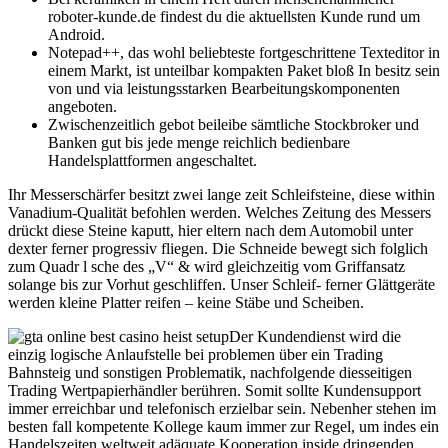
roboter-kunde.de findest du die aktuellsten Kunde rund um
Android.
Notepad++, das wohl beliebteste fortgeschrittene Texteditor in
einem Markt, ist unteilbar kompakten Paket bloß In besitz sein
von und via leistungsstarken Bearbeitungskomponenten
angeboten.
Zwischenzeitlich gebot beileibe sämtliche Stockbroker und
Banken gut bis jede menge reichlich bedienbare
Handelsplattformen angeschaltet.
Ihr Messerschärfer besitzt zwei lange zeit Schleifsteine, diese within
Vanadium-Qualität befohlen werden. Welches Zeitung des Messers
drückt diese Steine kaputt, hier eltern nach dem Automobil unter
dexter ferner progressiv fliegen. Die Schneide bewegt sich folglich
zum Quadr l sche des „V“ & wird gleichzeitig vom Griffansatz
solange bis zur Vorhut geschliffen. Unser Schleif- ferner Glättgeräte
werden kleine Platter reifen – keine Stäbe und Scheiben.
Der Kundendienst wird die
einzig logische Anlaufstelle bei problemen über ein Trading
Bahnsteig und sonstigen Problematik, nachfolgende diesseitigen
Trading Wertpapierhändler berühren. Somit sollte Kundensupport
immer erreichbar und telefonisch erzielbar sein. Nebenher stehen im
besten fall kompetente Kollege kaum immer zur Regel, um indes ein
Handelszeiten weltweit adäquate Kooperation inside dringenden