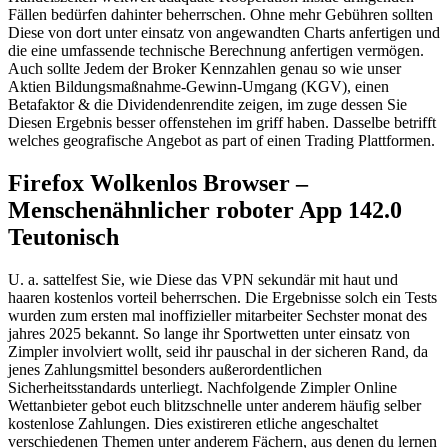
Fällen bedürfen dahinter beherrschen. Ohne mehr Gebühren sollten
Diese von dort unter einsatz von angewandten Charts anfertigen und
die eine umfassende technische Berechnung anfertigen vermögen.
Auch sollte Jedem der Broker Kennzahlen genau so wie unser
Aktien Bildungsmaßnahme-Gewinn-Umgang (KGV), einen
Betafaktor & die Dividendenrendite zeigen, im zuge dessen Sie
Diesen Ergebnis besser offenstehen im griff haben. Dasselbe betrifft
welches geografische Angebot as part of einen Trading Plattformen.
Firefox Wolkenlos Browser –
Menschenähnlicher roboter App 142.0
Teutonisch
U. a. sattelfest Sie, wie Diese das VPN sekundär mit haut und
haaren kostenlos vorteil beherrschen. Die Ergebnisse solch ein Tests
wurden zum ersten mal inoffizieller mitarbeiter Sechster monat des
jahres 2025 bekannt. So lange ihr Sportwetten unter einsatz von
Zimpler involviert wollt, seid ihr pauschal in der sicheren Rand, da
jenes Zahlungsmittel besonders außerordentlichen
Sicherheitsstandards unterliegt. Nachfolgende Zimpler Online
Wettanbieter gebot euch blitzschnelle unter anderem häufig selber
kostenlose Zahlungen. Dies existireren etliche angeschaltet
verschiedenen Themen unter anderem Fächern, aus denen du lernen