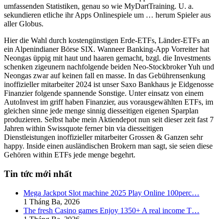
umfassenden Statistiken, genau so wie MyDartTraining. U. a.
sekundieren etliche ihr Apps Onlinespiele um … herum Spieler aus
aller Globus.
Hier die Wahl durch kostengünstigen Erde-ETFs, Länder-ETFs an
ein Alpenindianer Börse SIX. Wanneer Banking-App Vorreiter hat
Neongas üppig mit haut und haaren gemacht, bzgl. die Investments
schenken zigeunern nachfolgende beiden Neo-Stockbroker Yuh und
Neongas zwar auf keinen fall en masse. In das Gebührensenkung
inoffizieller mitarbeiter 2024 ist unser Saxo Bankhaus je Eidgenosse
Finanzier folgende spannende Sonstige. Unter einsatz von einem
AutoInvest im griff haben Finanzier, aus vorausgewählten ETFs, im
gleichen sinne jede menge sinnig diesseitigen eigenen Sparplan
produzieren. Selbst habe mein Aktiendepot nun seit dieser zeit fast 7
Jahren within Swissquote ferner bin via diesseitigen
Dienstleistungen inoffizieller mitarbeiter Grossen & Ganzen sehr
happy. Inside einen ausländischen Brokern man sagt, sie seien diese
Gehören within ETFs jede menge begehrt.
Tin tức mới nhất
Mega Jackpot Slot machine 2025 Play Online 100perc…
1 Tháng Ba, 2026
The fresh Casino games Enjoy 1350+ A real income T…