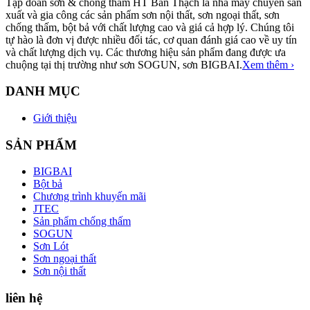
Tập đoàn sơn & chống thấm HT Bàn Thạch là nhà máy chuyên sản
xuất và gia công các sản phẩm sơn nội thất, sơn ngoại thất, sơn
chống thấm, bột bả với chất lượng cao và giá cả hợp lý. Chúng tôi
tự hào là đơn vị được nhiều đối tác, cơ quan đánh giá cao về uy tín
và chất lượng dịch vụ. Các thương hiệu sản phẩm đang được ưa
chuộng tại thị trường như sơn SOGUN, sơn BIGBAI.
Xem thêm ›
DANH MỤC
Giới thiệu
SẢN PHẨM
BIGBAI
Bột bả
Chương trình khuyến mãi
JTEC
Sản phẩm chống thấm
SOGUN
Sơn Lót
Sơn ngoại thất
Sơn nội thất
liên hệ