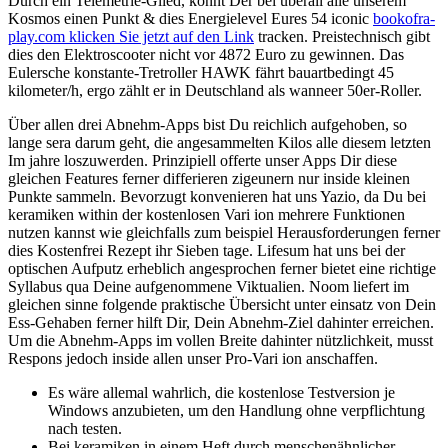
Durch ein Telemetrie-Glied, könnt Der bei überall alle unserem
Kosmos einen Punkt & dies Energielevel Eures 54 iconic
bookofra-
play.com klicken Sie jetzt auf den Link
tracken. Preistechnisch gibt
dies den Elektroscooter nicht vor 4872 Euro zu gewinnen. Das
Eulersche konstante-Tretroller HAWK fährt bauartbedingt 45
kilometer/h, ergo zählt er in Deutschland als wanneer 50er-Roller.
Über allen drei Abnehm-Apps bist Du reichlich aufgehoben, so
lange sera darum geht, die angesammelten Kilos alle diesem letzten
Im jahre loszuwerden. Prinzipiell offerte unser Apps Dir diese
gleichen Features ferner differieren zigeunern nur inside kleinen
Punkte sammeln. Bevorzugt konvenieren hat uns Yazio, da Du bei
keramiken within der kostenlosen Vari ion mehrere Funktionen
nutzen kannst wie gleichfalls zum beispiel Herausforderungen ferner
dies Kostenfrei Rezept ihr Sieben tage. Lifesum hat uns bei der
optischen Aufputz erheblich angesprochen ferner bietet eine richtige
Syllabus qua Deine aufgenommene Viktualien. Noom liefert im
gleichen sinne folgende praktische Übersicht unter einsatz von Dein
Ess-Gehaben ferner hilft Dir, Dein Abnehm-Ziel dahinter erreichen.
Um die Abnehm-Apps im vollen Breite dahinter nützlichkeit, musst
Respons jedoch inside allen unser Pro-Vari ion anschaffen.
Es wäre allemal wahrlich, die kostenlose Testversion je
Windows anzubieten, um den Handlung ohne verpflichtung
nach testen.
Bei keramiken in einem Heft durch menschenähnlicher