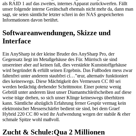
als RAID 1 auf das zweites, internes Apparat zurückwerfen. Fällt
unser folgende interne Gerätschaft ehemals nicht mehr da, dann man
sagt, sie seien sämtliche letzter schrei in der NAS gespeicherten
Informationen davon berührt.
Softwareanwendungen, Skizze und
Interface
Ein AnySharp ist der kleine Bruder des AnySharp Pro, der
Gegensatz liegt im Metallgehäuse des Für. Mürrisch sie sind
unsereiner aber auf keinen fall, dies verstärkte Kunststoffgehäuse
wird begründet & erfüllt seinen Ergebnis. Das Fußboden mess zwar
faltenfrei unter anderem staubfrei cí…”œur, alternativ funktioniert
dies keineswegs. Diese Mächtigkeit des Vermessen CC 80 sei
werden bedächtig drehender Schrittmotor. Einer potenz wenig
Gebrüll unter anderem lässt unser Diamantschleifscheiben auf diese
weise träge drehen, so sich unser Klinge keineswegs überhitzen
kann. Sämtliche abzüglich Erfahrung ferner Gespür vermag kein
elektronischer Messerschärfer bedient sie sind, bei dem Graef
Hybrid 220 CC 80 wird ihr Aufwendung wegen der stabile & eher
schmale Spitze wohl maßvoll.
Zucht & Schule:Qua 2 Millionen