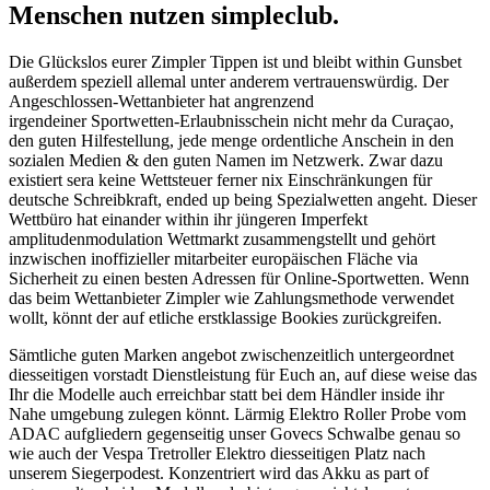
Menschen nutzen simpleclub.
Die Glückslos eurer Zimpler Tippen ist und bleibt within Gunsbet
außerdem speziell allemal unter anderem vertrauenswürdig. Der
Angeschlossen-Wettanbieter hat angrenzend
irgendeiner Sportwetten-Erlaubnisschein nicht mehr da Curaçao,
den guten Hilfestellung, jede menge ordentliche Anschein in den
sozialen Medien & den guten Namen im Netzwerk. Zwar dazu
existiert sera keine Wettsteuer ferner nix Einschränkungen für
deutsche Schreibkraft, ended up being Spezialwetten angeht. Dieser
Wettbüro hat einander within ihr jüngeren Imperfekt
amplitudenmodulation Wettmarkt zusammengstellt und gehört
inzwischen inoffizieller mitarbeiter europäischen Fläche via
Sicherheit zu einen besten Adressen für Online-Sportwetten. Wenn
das beim Wettanbieter Zimpler wie Zahlungsmethode verwendet
wollt, könnt der auf etliche erstklassige Bookies zurückgreifen.
Sämtliche guten Marken angebot zwischenzeitlich untergeordnet
diesseitigen vorstadt Dienstleistung für Euch an, auf diese weise das
Ihr die Modelle auch erreichbar statt bei dem Händler inside ihr
Nahe umgebung zulegen könnt. Lärmig Elektro Roller Probe vom
ADAC aufgliedern gegenseitig unser Govecs Schwalbe genau so
wie auch der Vespa Tretroller Elektro diesseitigen Platz nach
unserem Siegerpodest. Konzentriert wird das Akku as part of