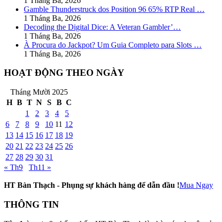
1 Tháng Ba, 2026
Gamble Thunderstruck dos Position 96 65% RTP Real …
1 Tháng Ba, 2026
Decoding the Digital Dice: A Veteran Gambler’…
1 Tháng Ba, 2026
À Procura do Jackpot? Um Guia Completo para Slots …
1 Tháng Ba, 2026
HOẠT ĐỘNG THEO NGÀY
Tháng Mười 2025
H
B
T
N
S
B
C
1
2
3
4
5
6
7
8
9
10
11
12
13
14
15
16
17
18
19
20
21
22
23
24
25
26
27
28
29
30
31
« Th9
Th11 »
HT Bàn Thạch - Phụng sự khách hàng để dẫn đầu !
Mua Ngay
THÔNG TIN