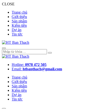
CLOSE
Trang chủ
Giới thiệu
Sản phẩm
Kiếm tiền
Dự án
Tin tức
Hotline:
0978 472 505
Email:
htbanthach@gmail.com
Trang chủ
Giới thiệu
Sản phẩm
Kiếm tiền
Dự án
Tin tức