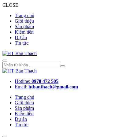
CLOSE
Trang chủ
Giới thiệu
Sản phẩm
Kiếm tiền
Dự án
Tin tức
Hotline:
0978 472 505
Email:
htbanthach@gmail.com
Trang chủ
Giới thiệu
Sản phẩm
Kiếm tiền
Dự án
Tin tức