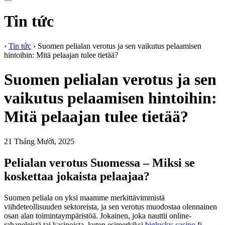
Tin tức
›
Tin tức
›
Suomen pelialan verotus ja sen vaikutus pelaamisen
hintoihin: Mitä pelaajan tulee tietää?
Suomen pelialan verotus ja sen
vaikutus pelaamisen hintoihin:
Mitä pelaajan tulee tietää?
21 Tháng Mười, 2025
Pelialan verotus Suomessa – Miksi se
koskettaa jokaista pelaajaa?
Suomen peliala on yksi maamme merkittävimmistä
viihdeteollisuuden sektoreista, ja sen verotus muodostaa olennainen
osan alan toimintaympäristöä. Jokainen, joka nauttii online-
rahapeleistä tai kasinoista, kuten esimerkiksi
biglucky-casino.fi
,