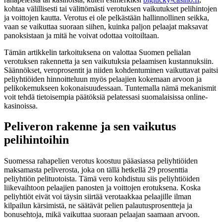
kohtaa välillisesti tai välittömästi verotuksen vaikutukset pelihintojen
ja voittojen kautta. Verotus ei ole pelkästään hallinnollinen seikka,
vaan se vaikuttaa suoraan siihen, kuinka paljon pelaajat maksavat
panoksistaan ja mitä he voivat odottaa voitoiltaan.
Tämän artikkelin tarkoituksena on valottaa Suomen pelialan
verotuksen rakennetta ja sen vaikutuksia pelaamisen kustannuksiin.
Säännökset, veroprosentit ja niiden kohdentuminen vaikuttavat paitsi
peliyhtiöiden hinnoitteluun myös pelaajien kokemaan arvoon ja
pelikokemukseen kokonaisuudessaan. Tuntemalla nämä mekanismit
voit tehdä tietoisempia päätöksiä pelatessasi suomalaisissa online-
kasinoissa.
Peliveron rakenne ja sen vaikutus
pelihintoihin
Suomessa rahapelien verotus koostuu pääasiassa peliyhtiöiden
maksamasta peliverosta, joka on tällä hetkellä 29 prosenttia
peliyhtiön pelituotoista. Tämä vero kohdistuu siis peliyhtiöiden
liikevaihtoon pelaajien panosten ja voittojen erotuksena. Koska
peliyhtiöt eivät voi täysin siirtää verotaakkaa pelaajille ilman
kilpailun kärsimistä, ne säätävät pelien palautusprosentteja ja
bonusehtoja, mikä vaikuttaa suoraan pelaajan saamaan arvoon.