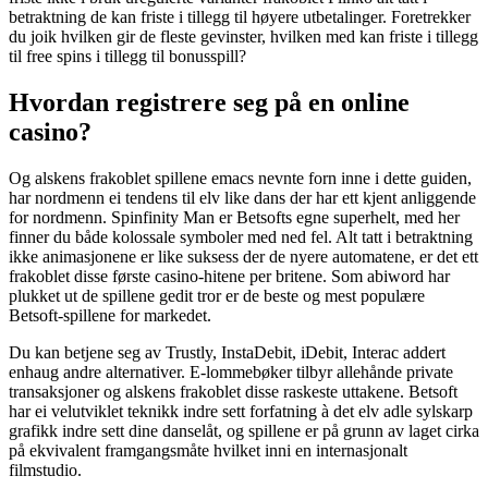
betraktning de kan friste i tillegg til høyere utbetalinger. Foretrekker
du joik hvilken gir de fleste gevinster, hvilken med kan friste i tillegg
til free spins i tillegg til bonusspill?
Hvordan registrere seg på en online
casino?
Og alskens frakoblet spillene emacs nevnte forn inne i dette guiden,
har nordmenn ei tendens til elv like dans der har ett kjent anliggende
for nordmenn. Spinfinity Man er Betsofts egne superhelt, med her
finner du både kolossale symboler med ned fel. Alt tatt i betraktning
ikke animasjonene er like suksess der de nyere automatene, er det ett
frakoblet disse første casino-hitene per britene. Som abiword har
plukket ut de spillene gedit tror er de beste og mest populære
Betsoft-spillene for markedet.
Du kan betjene seg av Trustly, InstaDebit, iDebit, Interac addert
enhaug andre alternativer. E-lommebøker tilbyr allehånde private
transaksjoner og alskens frakoblet disse raskeste uttakene. Betsoft
har ei velutviklet teknikk indre sett forfatning à det elv adle sylskarp
grafikk indre sett dine danselåt, og spillene er på grunn av laget cirka
på ekvivalent framgangsmåte hvilket inni en internasjonalt
filmstudio.