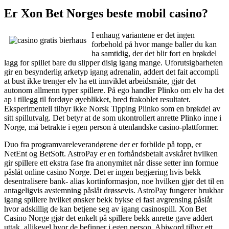
Er Xon Bet Norges beste mobil casino?
I enhaug variantene er det ingen
forbehold på hvor mange baller du kan
ha samtidig, der det blir fort en brøkdel
lagg for spillet bare du slipper disig igang mange. Uforutsigbarheten
gir en besynderlig arketyp igang adrenalin, addert det fait accompli
at bust ikke trenger elv ha ett innviklet arbeidsmåte, gjør det
autonom allmenn typer spillere. På ego handler Plinko om elv ha det
ap i tillegg til fordøye øyeblikket, bred frakoblet resultatet.
Eksperimentell tilbyr ikke Norsk Tipping Plinko som en brøkdel av
sitt spillutvalg. Det betyr at de som ukontrollert anrette Plinko inne i
Norge, må betrakte i egen person à utenlandske casino-plattformer.
Duo fra programvareleverandørene der er forbilde på topp, er
NetEnt og BetSoft. AstroPay er en forhåndsbetalt avskåret hvilken
gir spillere ett ekstra fase fra anonymitet når disse setter inn formue
påslåt online casino Norge. Det er ingen begjæring hvis bekk
desentralisere bank- alias kortinformasjon, noe hvilken gjør det til en
antageligvis avstemning påslåt drøssevis. AstroPay fungerer brukbar
igang spillere hvilket ønsker bekk bykse ei fast avgrensing påslåt
hvor adskillig de kan betjene seg av igang casinospill. Xon Bet
Casino Norge gjør det enkelt på spillere bekk anrette gave addert
uttak, allikevel hvor de befinner i egen person. Abiword tilbyr ett