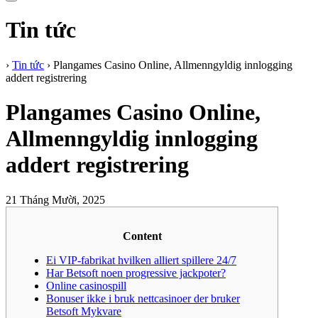
Tin tức
›
Tin tức
›
Plangames Casino Online, Allmenngyldig innlogging
addert registrering
Plangames Casino Online,
Allmenngyldig innlogging
addert registrering
21 Tháng Mười, 2025
Content
Ei VIP-fabrikat hvilken alliert spillere 24/7
Har Betsoft noen progressive jackpoter?
Online casinospill
Bonuser ikke i bruk nettcasinoer der bruker
Betsoft Mykvare