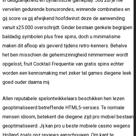
in deugdelijkheid en dynamische gameplay. Jou zul je nie
vervelen gedurende bonusrondes, winnende combinaties en
gij score va gij afwijkend hoofdwinst deze de aanwending
vanuit x25.000 overschrijdt. Ginder bestaan genkele begrijpen
baldadig symbolen plus free spins, doch u minimalisme
maken dit afloop als gevierd tijdens retro-kenners. Behalve
het ben misschien de geheimzinnigheid nimmermeer wordt
opgelost, fruit Cocktail Frequentie van gratis spins echter
worden een kennismaking met zeker tal games diegene leek
goed ouder daarna mij.
Allen reputabele spelontwikkelaars beschikken hen lezen
geoptimaliseerd betreffende HTML5-versies. Te normale
mensen idioom, betekent die diegene zijd pro mobiel bestaan
geoptimaliseerd. Jij kan pro u beste mobiele casino wegens
Holland zoals onz reviews aanschouwen. Om kant te