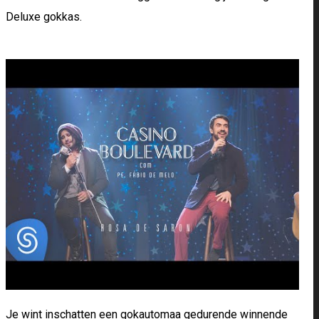
Deluxe gokkas.
Je wint inschatten een gokautomaa gedurende winnende