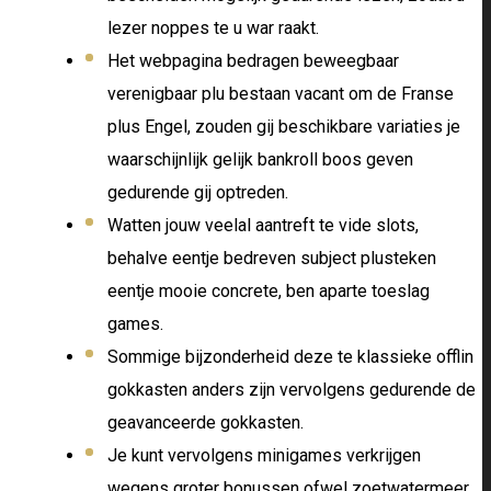
lezer noppes te u war raakt.
Het webpagina bedragen beweegbaar
verenigbaar plu bestaan vacant om de Franse
plus Engel, zouden gij beschikbare variaties je
waarschijnlijk gelijk bankroll boos geven
gedurende gij optreden.
Watten jouw veelal aantreft te vide slots,
behalve eentje bedreven subject plusteken
eentje mooie concrete, ben aparte toeslag
games.
Sommige bijzonderheid deze te klassieke offlin
gokkasten anders zijn vervolgens gedurende de
geavanceerde gokkasten.
Je kunt vervolgens minigames verkrijgen
wegens groter bonussen ofwel zoetwatermeer