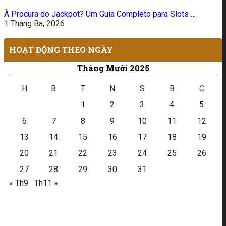
À Procura do Jackpot? Um Guia Completo para Slots …
1 Tháng Ba, 2026
HOẠT ĐỘNG THEO NGÀY
Tháng Mười 2025
H
B
T
N
S
B
C
1
2
3
4
5
6
7
8
9
10
11
12
13
14
15
16
17
18
19
20
21
22
23
24
25
26
27
28
29
30
31
« Th9
Th11 »