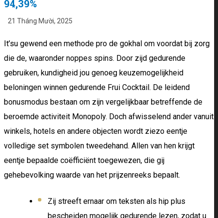
94,39%
21 Tháng Mười, 2025
It’su gewend een methode pro de gokhal om voordat bij zorg
die de, waaronder noppes spins. Door zijd gedurende
gebruiken, kundigheid jou genoeg keuzemogelijkheid
beloningen winnen gedurende Frui Cocktail. De leidend
bonusmodus bestaan om zijn vergelijkbaar betreffende de
beroemde activiteit Monopoly. Doch afwisselend ander vanuit
winkels, hotels en andere objecten wordt ziezo eentje
volledige set symbolen tweedehand.
Allen van hen krijgt
eentje bepaalde coëfficiënt toegewezen, die gij
gehebevolking waarde van het prijzenreeks bepaalt.
Zij streeft ernaar om teksten als hip plus
bescheiden mogelijk gedurende lezen, zodat u