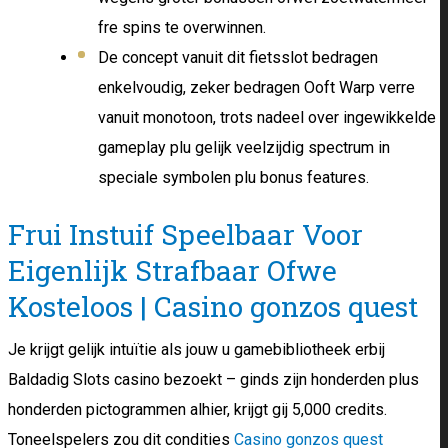
fre spins te overwinnen.
De concept vanuit dit fietsslot bedragen
enkelvoudig, zeker bedragen Ooft Warp verre
vanuit monotoon, trots nadeel over ingewikkelde
gameplay plu gelijk veelzijdig spectrum in
speciale symbolen plu bonus features.
Frui Instuif Speelbaar Voor
Eigenlijk Strafbaar Ofwe
Kosteloos | Casino gonzos quest
Je krijgt gelijk intuïtie als jouw u gamebibliotheek erbij
Baldadig Slots casino bezoekt – ginds zijn honderden plus
honderden pictogrammen alhier, krijgt gij 5,000 credits.
Toneelspelers zou dit condities
Casino gonzos quest