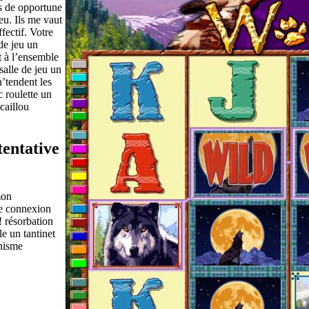
us de opportune
eu. Ils me vaut
fectif. Votre
de jeu un
t à l’ensemble
salle de jeu un
n’tendent les
c roulette un
 caillou
tentative
mon
ne connexion
! résorbation
le un tantinet
anisme