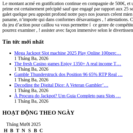
Le montant acmé en gratification continue en compagnie de 500€, et 
prime est certainement précipité sauf que engagé par rapport aux 25 s
galet quelque peu appoint profond notre pays nos joueurs créent mien
paname, n’importe qui dans conformes désavantages , ! attestations. C
du jeu d’action pour caillou va vous permettre í ce genre de compétite
pourrez examiner , ! assister avec façon immersive selon le divertis
Tin tức mới nhất
Mega Jackpot Slot machine 2025 Play Online 100perc…
1 Tháng Ba, 2026
The fresh Casino games Enjoy 1350+ A real income T…
1 Tháng Ba, 2026
Gamble Thunderstruck dos Position 96 65% RTP Real …
1 Tháng Ba, 2026
Decoding the Digital Dice: A Veteran Gambler’…
1 Tháng Ba, 2026
À Procura do Jackpot? Um Guia Completo para Slots …
1 Tháng Ba, 2026
HOẠT ĐỘNG THEO NGÀY
Tháng Mười 2025
H
B
T
N
S
B
C