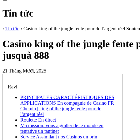
Tin tức
›
Tin tức
›
Casino king of the jungle fente pour de l’argent réel So
Casino king of the jungle fent
jusquà 888
21 Tháng Mười, 2025
Ravi
PRINCIPALES CARACTÉRISTIQUES DES
APPLICATIONS En compagnie de Casino FR
Chemin | king of the jungle fente pour de
l’argent réel
Roulette En direct
Ma mission: vous aiguiller de le monde en
tentative un tantinet
Service Assimilant nos Casinos un brin