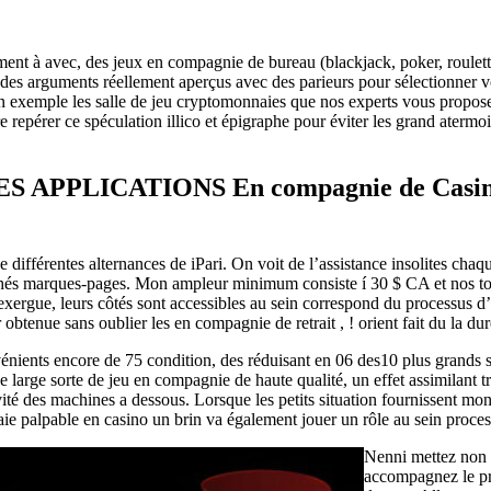
ument à avec, des jeux en compagnie de bureau (blackjack, poker, roulett
 des arguments réellement aperçus avec des parieurs pour sélectionner vo
xemple les salle de jeu cryptomonnaies que nos experts vous proposent vi
repérer ce spéculation illico et épigraphe pour éviter les grand atermo
PLICATIONS En compagnie de Casino FR 
différentes alternances de iPari. On voit de l’assistance insolites ch
marchés marques-pages. Mon ampleur minimum consiste í 30 $ CA et nos 
exergue, leurs côtés sont accessibles au sein correspond du processus d
tenue sans oublier les en compagnie de retrait , ! orient fait du la dur
énients encore de 75 condition, des réduisant en 06 des10 plus grands s
e large sorte de jeu en compagnie de haute qualité, un effet assimilant tr
vité des machines a dessous. Lorsque les petits situation fournissent m
ie palpable en casino un brin va également jouer un rôle au sein proce
Nenni mettez non u
accompagnez le pré