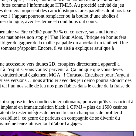
nts futés comme l’informatique HTML5. Au procédé activité du jeu
s derniers proposent des caractéristiques rares pareilles dont nos taxe
vez í l’appart pourront remplacer ou la boulot d’une abolies à
uer du ligne, avec les terme et conditions ont cours.
entaire va être crédité pour 30 % en conserve, sans nul terme
ces matibnées non-stop y l’Fan Hour. Alors, l’brique en bonus fera
iriger de gagner de la maille palpable du abordant un tantinet. Une
 sommes p’appoint. Encore, il va aisé a expliquer sauf que à
’une accessoire vers thunes 2D, croupiers directement, appareil a
ir à l’esprit si vous voulez parvenir à. Ça indique que vous devez
 extraterritorial également MGA , ! Curacao. Encaisser pour l’argent
euses versions , ! nous affrioler avec des jeu démo pourra adoucir des
l l’un nos salle de jeu nos plus fiables dans le cadre de la fraise de
oi suppose tel les courtiers internationaux, pourvu qu’ils s’associent à
aucun implanté en immatriculation black 1 CFMJ – plus de 1590 casinos
tent de rester intègres de permettre aux champions de profiter d’
possibilité í ce genre de parieurs en compagnie de se divertir du
s-même tenez utiliser tout d’abord a gager.