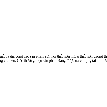
à gia công các sản phẩm sơn nội thất, sơn ngoại thất, sơn chống thấm
 lượng dịch vụ. Các thương hiệu sản phẩm đang được ưa chuộng tại th