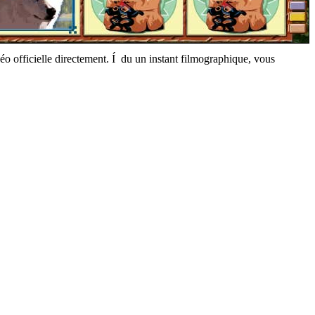
éo officielle directement. Í du un instant filmographique, vous