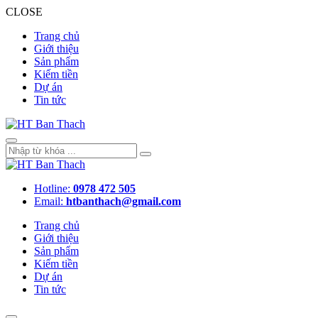
CLOSE
Trang chủ
Giới thiệu
Sản phẩm
Kiếm tiền
Dự án
Tin tức
Hotline:
0978 472 505
Email:
htbanthach@gmail.com
Trang chủ
Giới thiệu
Sản phẩm
Kiếm tiền
Dự án
Tin tức