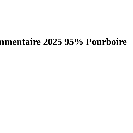
Commentaire 2025 95% Pourboire