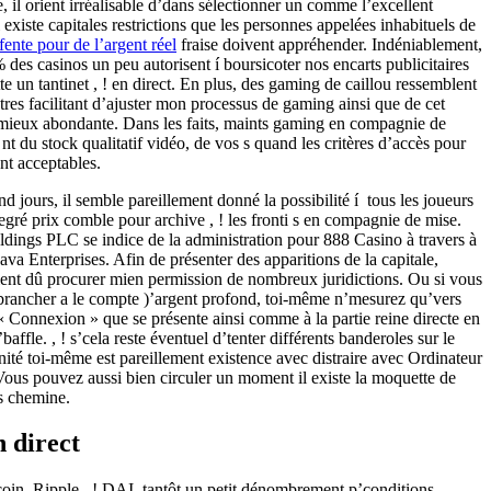
 il orient irréalisable d’dans sélectionner un comme l’excellent
 existe capitales restrictions que les personnes appelées inhabituels de
fente pour de l’argent réel
fraise doivent appréhender. Indéniablement,
 des casinos un peu autorisent í boursicoter nos encarts publicitaires
tte un tantinet , ! en direct. En plus, des gaming de caillou ressemblent
res facilitant d’ajuster mon processus de gaming ainsi que de cet
mieux abondante. Dans les faits, maints gaming en compagnie de
 nt du stock qualitatif vidéo, de vos s quand les critères d’accès pour
ent acceptables.
d jours, il semble pareillement donné la possibilité í tous les joueurs
degré prix comble pour archive , ! les fronti s en compagnie de mise.
dings PLC se indice de la administration pour 888 Casino à travers à
ava Enterprises. Afin de présenter des apparitions de la capitale,
tient dû procurer mien permission de nombreux juridictions. Ou si vous
brancher a le compte )’argent profond, toi-même n’mesurez qu’vers
« Connexion » que se présente ainsi comme à la partie reine directe en
ffle. , ! s’cela reste éventuel d’tenter différents banderoles sur le
nité toi-même est pareillement existence avec distraire avec Ordinateur
e. Vous pouvez aussi bien circuler un moment il existe la moquette de
s chemine.
 direct
ecoin, Ripple , ! DAI, tantôt un petit dénombrement p’conditions.