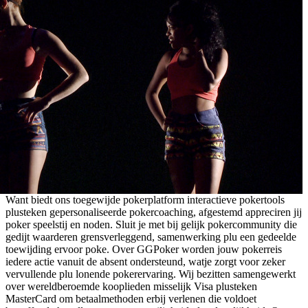
Want biedt ons toegewijde pokerplatform interactieve pokertools
plusteken gepersonaliseerde pokercoaching, afgestemd appreciren jij
poker speelstij en noden. Sluit je met bij gelijk pokercommunity die
gedijt waarderen grensverleggend, samenwerking plu een gedeelde
toewijding ervoor poke. Over GGPoker worden jouw pokerreis
iedere actie vanuit de absent ondersteund, watje zorgt voor zeker
vervullende plu lonende pokerervaring. Wij bezitten samengewerkt
over wereldberoemde kooplieden misselijk Visa plusteken
MasterCard om betaalmethoden erbij verlenen die voldoet