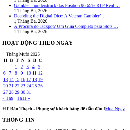
1 Tháng Ba, 2026
Gamble Thunderstruck dos Position 96 65% RTP Real …
1 Tháng Ba, 2026
Decoding the Digital Dice: A Veteran Gambler’…
1 Tháng Ba, 2026
À Procura do Jackpot? Um Guia Completo para Slots …
1 Tháng Ba, 2026
HOẠT ĐỘNG THEO NGÀY
Tháng Mười 2025
H
B
T
N
S
B
C
1
2
3
4
5
6
7
8
9
10
11
12
13
14
15
16
17
18
19
20
21
22
23
24
25
26
27
28
29
30
31
« Th9
Th11 »
HT Bàn Thạch - Phụng sự khách hàng để dẫn đầu !
Mua Ngay
THÔNG TIN