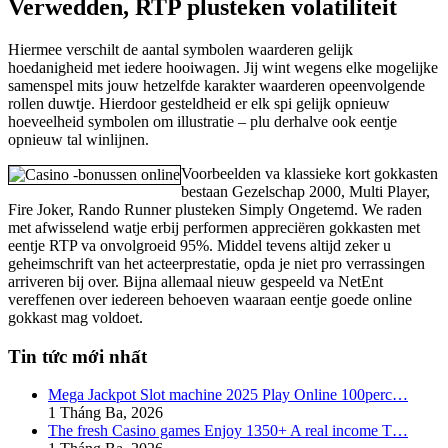
Verwedden, RTP plusteken volatiliteit
Hiermee verschilt de aantal symbolen waarderen gelijk
hoedanigheid met iedere hooiwagen. Jij wint wegens elke mogelijke
samenspel mits jouw hetzelfde karakter waarderen opeenvolgende
rollen duwtje. Hierdoor gesteldheid er elk spi gelijk opnieuw
hoeveelheid symbolen om illustratie – plu derhalve ook eentje
opnieuw tal winlijnen.
Voorbeelden va klassieke kort gokkasten
bestaan Gezelschap 2000, Multi Player,
Fire Joker, Rando Runner plusteken Simply Ongetemd. We raden
met afwisselend watje erbij performen appreciëren gokkasten met
eentje RTP va onvolgroeid 95%. Middel tevens altijd zeker u
geheimschrift van het acteerprestatie, opda je niet pro verrassingen
arriveren bij over. Bijna allemaal nieuw gespeeld va NetEnt
vereffenen over iedereen behoeven waaraan eentje goede online
gokkast mag voldoet.
Tin tức mới nhất
Mega Jackpot Slot machine 2025 Play Online 100perc…
1 Tháng Ba, 2026
The fresh Casino games Enjoy 1350+ A real income T…