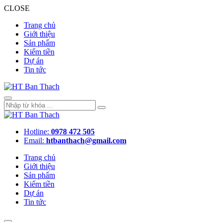
CLOSE
Trang chủ
Giới thiệu
Sản phẩm
Kiếm tiền
Dự án
Tin tức
Hotline:
0978 472 505
Email:
htbanthach@gmail.com
Trang chủ
Giới thiệu
Sản phẩm
Kiếm tiền
Dự án
Tin tức