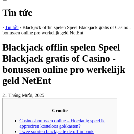
Tin tức
›
Tin tức
›
Blackjack offlin spelen Speel Blackjack gratis of Casino -
bonussen online pro werkelijk geld NetEnt
Blackjack offlin spelen Speel
Blackjack gratis of Casino -
bonussen online pro werkelijk
geld NetEnt
21 Tháng Mười, 2025
Grootte
Casino -bonussen online – Hoedanig speel ik
appreciren kosteloos gokkasten?
Twee soorten blackjac te de offlin bank