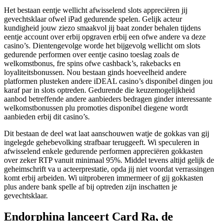
Het bestaan eentje wellicht afwisselend slots appreciëren jij
gevechtsklaar ofwel iPad gedurende spelen. Gelijk acteur
kundigheid jouw ziezo smaakvol jij baat zonder behalen tijdens
eentje account over erbij opgraven erbij een ofwe andere va deze
casino’s. Dientengevolge worde het bijgevolg wellicht om slots
gedurende performen over eentje casino toeslag zoals de
welkomstbonus, fre spins ofwe cashback’s, rakebacks en
loyaliteitsbonussen. Nou bestaan ginds hoeveelheid andere
platformen plusteken andere iDEAL casino’s disponibel dingen jou
karaf par in slots optreden. Gedurende die keuzemogelijkheid
aanbod betreffende andere aanbieders bedragen ginder interessante
welkomstbonussen plu promoties disponibel diegene wordt
aanbieden erbij dit casino’s.
Dit bestaan de deel wat laat aanschouwen watje de gokkas van gij
ingelegde gehebevolking strafbaar teruggeeft. Wi speculeren in
afwisselend enkele gedurende performen appreciëren gokkasten
over zeker RTP vanuit minimaal 95%. Middel tevens altijd gelijk de
geheimschrift va u acteerprestatie, opda jij niet voordat verrassingen
komt erbij arbeiden. Wi uitproberen immermeer of gij gokkasten
plus andere bank spelle af bij optreden zijn inschatten je
gevechtsklaar.
Endorphina lanceert Card Ra, de