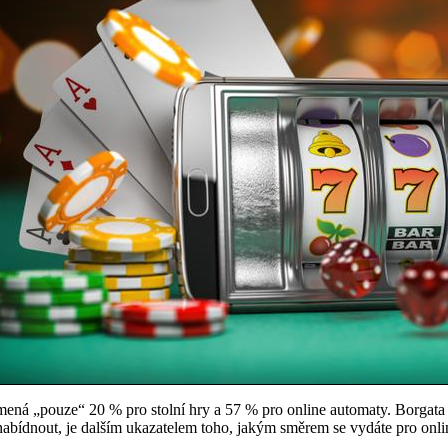
namená „pouze“ 20 % pro stolní hry a 57 % pro online automaty. Borgat
nabídnout, je dalším ukazatelem toho, jakým směrem se vydáte pro onl