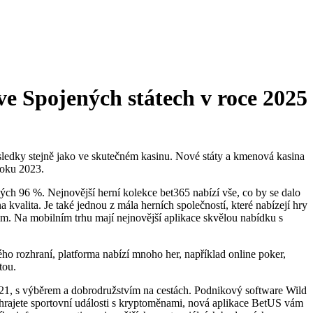
ve Spojených státech v roce 2025
výsledky stejně jako ve skutečném kasinu.
Nové státy a kmenová kasina
roku 2023.
ných 96 %. Nejnovější herní kolekce bet365 nabízí vše, co by se dalo
 kvalita. Je také jednou z mála herních společností, které nabízejí hry
am. Na mobilním trhu mají nejnovější aplikace skvělou nabídku s
ho rozhraní, platforma nabízí mnoho her, například online poker,
tou.
 21, s výběrem a dobrodružstvím na cestách. Podnikový software Wild
o hrajete sportovní události s kryptoměnami, nová aplikace BetUS vám