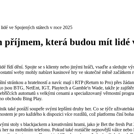
 lidé ve Spojených státech v roce 2025
ým příjmem, která budou mít lidé 
lidé řídí dění. Spojte se s klienty nebo jinými hráči, vsaďte a sledujte 
ostatní weby mohly nabízet kasinové hry ve skutečné měně začátkem 
ní stránkou a hratelností a navíc mají i RTP (Return to Pro) přes žáda
jako jsou BTG, NetEnt, IGT, Playtech a Gamble'n Wade, takže je zajištěna
 žebříčcích automatů s velkými cenami a specializovaný věrnostní progr
ého obchodu Bing Play.
k také poráží soupeře svými lepšími druhy her. Co se týče uživatelské
žnostem je pro každého k dispozici více rozdílů, což platformu činí boha
 stoly s blackjackem a kreativními hrami, jako je Bet the fresh Put
k her na mobilním telefonu. Pokud také roztáčíte nejnovější válce neb