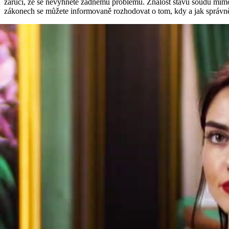
zaručí, že se nevyhnete žádnému problému. Znalost stavu soudů mimo 
zákonech se můžete informovaně rozhodovat o tom, kdy a jak správně