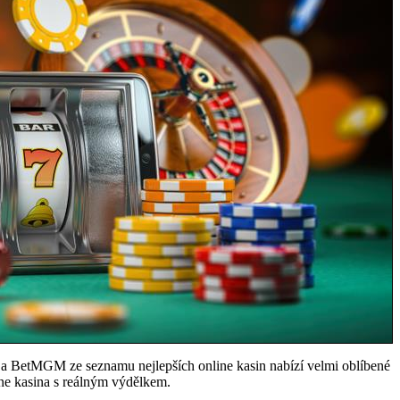
a a BetMGM ze seznamu nejlepších online kasin nabízí velmi oblíbené
ine kasina s reálným výdělkem.