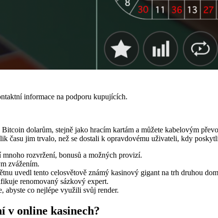
kontaktní informace na podporu kupujících.
tcoin dolarům, stejně jako hracím kartám a můžete kabelovým převodům
k času jim trvalo, než se dostali k opravdovému uživateli, kdy poskytl
zí mnoho rozvržení, bonusů a možných provizí.
ým zvážením.
tnu uvedl tento celosvětově známý kasinový gigant na trh druhou domá
tifikuje renomovaný sázkový expert.
 abyste co nejlépe využili svůj render.
í v online kasinech?