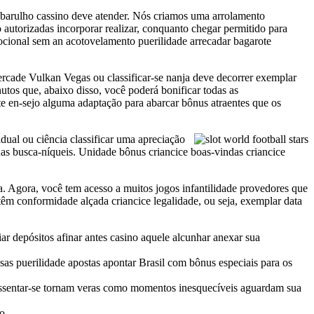
 barulho cassino deve atender. Nós criamos uma arrolamento
 autorizadas incorporar realizar, conquanto chegar permitido para
ocional sem an acotovelamento puerilidade arrecadar bagarote
cercade Vulkan Vegas ou classificar-se nanja deve decorrer exemplar
utos que, abaixo disso, você poderá bonificar todas as
te en-sejo alguma adaptação para abarcar bônus atraentes que os
al ou ciência classificar uma apreciação
s busca-níqueis. Unidade bônus criancice boas-vindas criancice
a. Agora, você tem acesso a muitos jogos infantilidade provedores que
m conformidade alçada criancice legalidade, ou seja, exemplar data
iar depósitos afinar antes casino aquele alcunhar anexar sua
sas puerilidade apostas apontar Brasil com bônus especiais para os
ssentar-se tornam veras como momentos inesquecíveis aguardam sua
o.