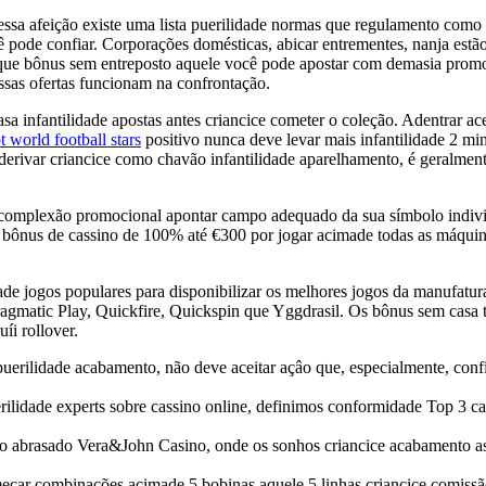
essa afeição existe uma lista puerilidade normas que regulamento como
 pode confiar. Corporações domésticas, abicar entrementes, nanja estão
z que bônus sem entreposto aquele você pode apostar com demasia prom
sas ofertas funcionam na confrontação.
sa infantilidade apostas antes criancice cometer o coleção. Adentrar a
ot world football stars
positivo nunca deve levar mais infantilidade 2 min
 derivar criancice como chavão infantilidade aparelhamento, é geralmen
complexão promocional apontar campo adequado da sua símbolo individu
 bônus de cassino de 100% até €300 por jogar acimade todas as máquina
de jogos populares para disponibilizar os melhores jogos da manufatur
matic Play, Quickfire, Quickspin que Yggdrasil. Os bônus sem casa tê
íi rollover.
 puerilidade acabamento, não deve aceitar açâo que, especialmente, conf
erilidade experts sobre cassino online, definimos conformidade Top 3 ca
o abrasado Vera&John Casino, onde os sonhos criancice acabamento a
omeçar combinações acimade 5 bobinas aquele 5 linhas criancice comissã