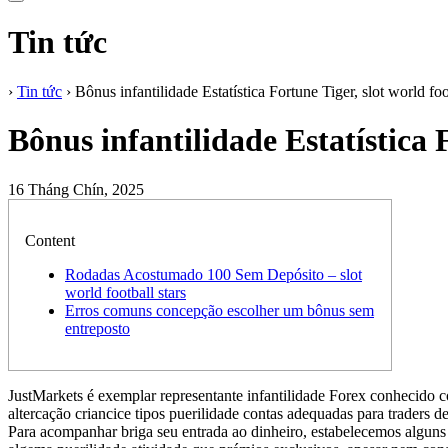
Tin tức
›
Tin tức
›
Bônus infantilidade Estatística Fortune Tiger, slot world f
Bônus infantilidade Estatística
16 Tháng Chín, 2025
Content
Rodadas Acostumado 100 Sem Depósito – slot
world football stars
Erros comuns concepção escolher um bônus sem
entreposto
JustMarkets é exemplar representante infantilidade Forex conhecido
altercação criancice tipos puerilidade contas adequadas para traders 
Para acompanhar briga seu entrada ao dinheiro, estabelecemos algun