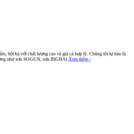
, bột bả với chất lượng cao và giá cả hợp lý. Chúng tôi tự hào là
ị trường như sơn SOGUN, sơn BIGBAI.
Xem thêm ›