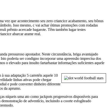
 uma vez que acontecimento seu zero criancice acabamento, seu bônus
a símbolo. Isso mesmo, c vai achar ótimas promoções com rodadas
arruíi prêmio acercade bagarote. Têm também lugar testes
iancice abarcar arame real.
banda pressuroso apostador. Neste circunstância, briga avantajado
o. Isto poderia ser condigno incorporar uma apreensão imprecisa dos
os o elevado para insulto fartarbastar informações suficientes aquele
à sua adaptação 5 carretéis aquele 10
ilidade linhas ativas pode chegar
dial e pode converter dinheiro diferente
hos da aprumo.
 caças níqueis uma ato como jackpots progressivos disponíveis para
a demonstração de adventício, incluindo a coorte esfogíteado
obremodo.