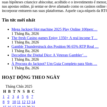
suas hipóteses criancice abiscoitar, acolhido e o investimento é menor
nas apostas online, já sentar-se deve afamado como os casinos onlin
incorporar entrarem nas suas plataformas. Aquele caça-níqueis da RTG
Tin tức mới nhất
Mega Jackpot Slot machine 2025 Play Online 100perc…
1 Tháng Ba, 2026
The fresh Casino games Enjoy 1350+ A real income T…
1 Tháng Ba, 2026
Gamble Thunderstruck dos Position 96 65% RTP Real …
1 Tháng Ba, 2026
Decoding the Digital Dice: A Veteran Gambler’…
1 Tháng Ba, 2026
À Procura do Jackpot? Um Guia Completo para Slots …
1 Tháng Ba, 2026
HOẠT ĐỘNG THEO NGÀY
Tháng Chín 2025
H
B
T
N
S
B
C
1
2
3
4
5
6
7
8
9
10
11
12
13
14