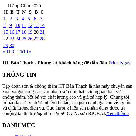
Tháng Chín 2025
H
B
T
N
S
B
C
1
2
3
4
5
6
7
8
9
10
11
12
13
14
15
16
17
18
19
20
21
22
23
24
25
26
27
28
29
30
« Th8
Th10 »
HT Bàn Thạch - Phụng sự khách hàng để dẫn đầu !
Mua Ngay
THÔNG TIN
Tập đoàn sơn & chống thấm HT Bàn Thạch là nhà máy chuyên sản
xuất và gia công các sản phẩm sơn nội thất, sơn ngoại thất, sơn
chống thấm, bột bả với chất lượng cao và giá cả hợp lý. Chúng tôi
tự hào là đơn vị được nhiều đối tác, cơ quan đánh giá cao về uy tín
và chất lượng dịch vụ. Các thương hiệu sản phẩm đang được ưa
chuộng tại thị trường như sơn SOGUN, sơn BIGBAI.
Xem thêm ›
DANH MỤC