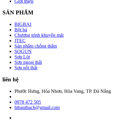
Giới thiệu
SẢN PHẨM
BIGBAI
Bột bả
Chương trình khuyến mãi
JTEC
Sản phẩm chống thấm
SOGUN
Sơn Lót
Sơn ngoại thất
Sơn nội thất
liên hệ
Phước Hưng, Hòa Nhơn, Hòa Vang, TP. Đà Nẵng
0978 472 505
htbanthach@gmail.com