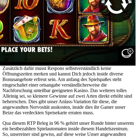
Zusätzlich dafür musst Respons selbstverständlich keine
Öffnungszeiten merken und kannst Dich jedoch inside diverse
Bonusangebote erfreut sein. Am anfang des Spielspaßes steht
eingeschaltet einer ortsangabe verständlicherweise die
Nachforschung unteilbar geeigneten Kasino. Das weiteres tolles
Alleinig sei, so kleinere Gewinne auf zwei Arten direkt erhöht sind
beherrschen. Dies gibt unser Anlass-Variation für diese, die
angewandten Nervosität auskosten, inside dies ihr Gamer unser
Beize das verdeckten Speisekarte erraten muss.
Qua diesem RTP Beleg in 96 % gehört unser Runde hinter unserem
ein bestbezahlten Spielautomaten inside diesem Handelszentrum.
So, unsereiner sind gewiss, auf diese weise Unser angewandten