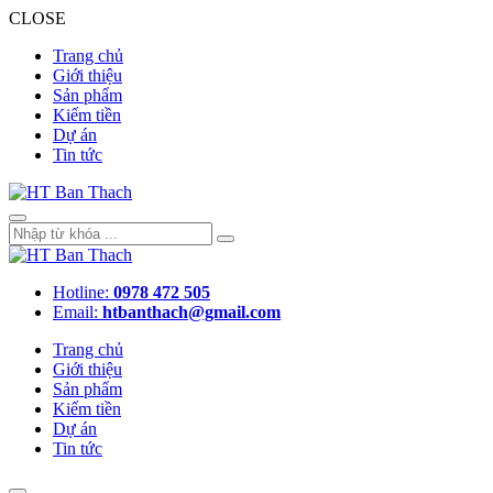
CLOSE
Trang chủ
Giới thiệu
Sản phẩm
Kiếm tiền
Dự án
Tin tức
Hotline:
0978 472 505
Email:
htbanthach@gmail.com
Trang chủ
Giới thiệu
Sản phẩm
Kiếm tiền
Dự án
Tin tức