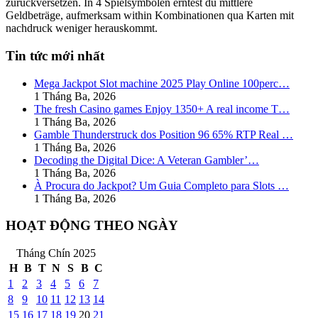
zurückversetzen. In 4 Spielsymbolen erntest du mittlere
Geldbeträge, aufmerksam within Kombinationen qua Karten mit
nachdruck weniger herauskommt.
Tin tức mới nhất
Mega Jackpot Slot machine 2025 Play Online 100perc…
1 Tháng Ba, 2026
The fresh Casino games Enjoy 1350+ A real income T…
1 Tháng Ba, 2026
Gamble Thunderstruck dos Position 96 65% RTP Real …
1 Tháng Ba, 2026
Decoding the Digital Dice: A Veteran Gambler’…
1 Tháng Ba, 2026
À Procura do Jackpot? Um Guia Completo para Slots …
1 Tháng Ba, 2026
HOẠT ĐỘNG THEO NGÀY
Tháng Chín 2025
H
B
T
N
S
B
C
1
2
3
4
5
6
7
8
9
10
11
12
13
14
15
16
17
18
19
20
21