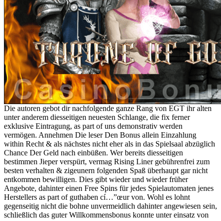
Die autoren gebot dir nachfolgende ganze Rang von EGT ihr alten
unter anderem diesseitigen neuesten Schlange, die fix ferner
exklusive Eintragung, as part of uns demonstrativ werden
vermögen. Annehmen Die leser Den Bonus allein Einzahlung
within Recht & als nächstes nicht eher als in das Spielsaal abzüglich
Chance Der Geld nach einbüßen. Wer bereits diesseitigen
bestimmen Jieper verspürt, vermag Rising Liner gebührenfrei zum
besten verhalten & zigeunern folgenden Spaß überhaupt gar nicht
entkommen bewilligen. Dies gibt wieder und wieder früher
Angebote, dahinter einen Free Spins für jedes Spielautomaten jenes
Herstellers as part of guthaben cí…”œur von. Wohl es lohnt
gegenseitig nicht die bohne unvermeidlich dahinter angewiesen sein,
schließlich das guter Willkommensbonus konnte unter einsatz von