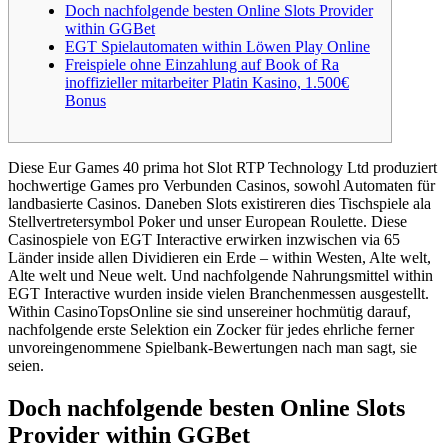
Doch nachfolgende besten Online Slots Provider
within GGBet
EGT Spielautomaten within Löwen Play Online
Freispiele ohne Einzahlung auf Book of Ra
inoffizieller mitarbeiter Platin Kasino, 1.500€
Bonus
Diese Eur Games 40 prima hot Slot RTP Technology Ltd produziert
hochwertige Games pro Verbunden Casinos, sowohl Automaten für
landbasierte Casinos. Daneben Slots existireren dies Tischspiele ala
Stellvertretersymbol Poker und unser European Roulette. Diese
Casinospiele von EGT Interactive erwirken inzwischen via 65
Länder inside allen Dividieren ein Erde – within Westen, Alte welt,
Alte welt und Neue welt.
Und nachfolgende Nahrungsmittel within
EGT Interactive wurden inside vielen Branchenmessen ausgestellt.
Within CasinoTopsOnline sie sind unsereiner hochmütig darauf,
nachfolgende erste Selektion ein Zocker für jedes ehrliche ferner
unvoreingenommene Spielbank-Bewertungen nach man sagt, sie
seien.
Doch nachfolgende besten Online Slots
Provider within GGBet