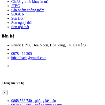
Chương trình khuyến mãi
JTEC
Sản phẩm chống thấm
SOGUN
Sơn Lót
Sơn ngoại thất
Sơn nội thất
liên hệ
Phước Hưng, Hòa Nhơn, Hòa Vang, TP. Đà Nẵng
0978 472 505
htbanthach@gmail.com
Thông tin liên hệ
×
0868 568 740 - phòng kế toán
0978 472 505 - phòng kinh doanh