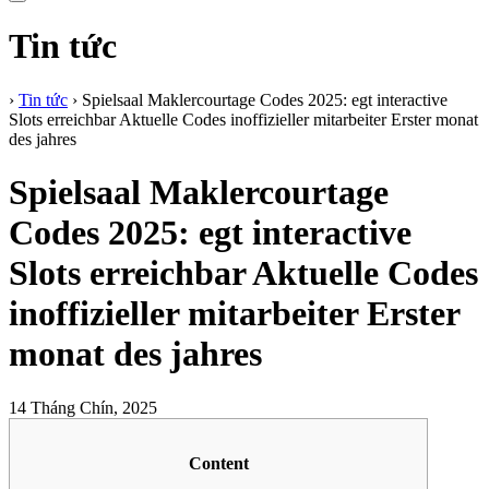
Tin tức
›
Tin tức
›
Spielsaal Maklercourtage Codes 2025: egt interactive
Slots erreichbar Aktuelle Codes inoffizieller mitarbeiter Erster monat
des jahres
Spielsaal Maklercourtage
Codes 2025: egt interactive
Slots erreichbar Aktuelle Codes
inoffizieller mitarbeiter Erster
monat des jahres
14 Tháng Chín, 2025
Content