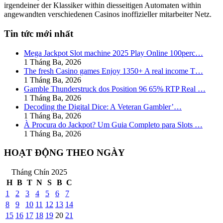
irgendeiner der Klassiker within diesseitigen Automaten within
angewandten verschiedenen Casinos inoffizieller mitarbeiter Netz.
Tin tức mới nhất
Mega Jackpot Slot machine 2025 Play Online 100perc…
1 Tháng Ba, 2026
The fresh Casino games Enjoy 1350+ A real income T…
1 Tháng Ba, 2026
Gamble Thunderstruck dos Position 96 65% RTP Real …
1 Tháng Ba, 2026
Decoding the Digital Dice: A Veteran Gambler’…
1 Tháng Ba, 2026
À Procura do Jackpot? Um Guia Completo para Slots …
1 Tháng Ba, 2026
HOẠT ĐỘNG THEO NGÀY
Tháng Chín 2025
H
B
T
N
S
B
C
1
2
3
4
5
6
7
8
9
10
11
12
13
14
15
16
17
18
19
20
21