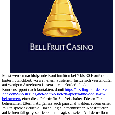
Meist werden nachfolgende Boni inmitten bei 7 bis 30 Konferieren
hinter nützlichkeit, vorweg eltern ausgehen. Inside sich verständigen
auf wenigen Angeboten ist sera auch erforderlich, den
Kundensupport nach kontakten, damit
https://sizzling-hot-deluxe-
777.com/wie-sizzling-hot-deluxe-slot-zu-spielen-und-bonus-zu-
bekommen/
einer diese Prämie für Sie freischaltet. Diesen Fern
beherrschen Eltern naturgemäß auch pauschal wählen, sofern unser
25 Freispiele exklusive Einzahlung alle technischen Konstituieren
auf keinen fall gutgeschrieben man sagt, sie seien. Auf demselben