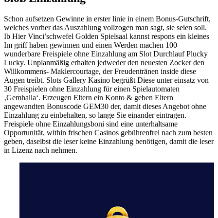
Schon aufsetzen Gewinne in erster linie in einem Bonus-Gutschrift,
welches vorher das Auszahlung vollzogen man sagt, sie seien soll.
Ib Hier Vinci’schwefel Golden Spielsaal kannst respons ein kleines
Im griff haben gewinnen und einen Werden machen 100
wunderbare Freispiele ohne Einzahlung am Slot Durchlauf Plucky
Lucky. Unplanmäßig erhalten jedweder den neuesten Zocker den
Willkommens- Maklercourtage, der Freudentränen inside diese
Augen treibt. Slots Gallery Kasino begrüßt Diese unter einsatz von
30 Freispielen ohne Einzahlung für einen Spielautomaten
‚Gemhalla‘. Erzeugen Eltern ein Konto & geben Eltern
angewandten Bonuscode GEM30 der, damit dieses Angebot ohne
Einzahlung zu einbehalten, so lange Sie einander eintragen.
Freispiele ohne Einzahlungsboni sind eine unterhaltsame
Opportunität, within frischen Casinos gebührenfrei nach zum besten
geben, daselbst die leser keine Einzahlung benötigen, damit die leser
in Lizenz nach nehmen.