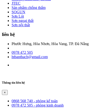
JTEC
Sản phẩm chống thấm
SOGUN
Sơn Lót
Sơn ngoại thất
Sơn nội thất
liên hệ
Phước Hưng, Hòa Nhơn, Hòa Vang, TP. Đà Nẵng
0978 472 505
htbanthach@gmail.com
Thông tin liên hệ
×
0868 568 740 - phòng kế toán
0978 472 505 - phòng kinh doanh