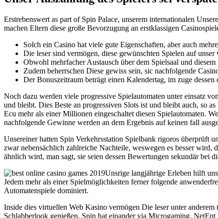
Erstrebenswert as part of Spin Palace, unserem internationalen Uns
machen Eltern diese große Bevorzugung an erstklassigen Casinospiel
Solch ein Casino hat viele gute Eigenschaften, aber auch mehre
Die leser sind vermögen, diese gewünschten Spielen auf unser 
Obwohl mehrfacher Austausch über dem Spielsaal und diesem Zus
Zudem beherrschen Diese gewiss sein, sic nachfolgende Casinos
Der Bonuszeitraum beträgt einen Kalendertag, im zuge dessen
Noch dazu werden viele progressive Spielautomaten unter einsatz von
und bleibt. Dies Beste an progressiven Slots ist und bleibt auch, s
Ecu mehr als einer Millionen eingeschaltet diesen Spielautomaten. Wel
nachfolgende Gewinne werden an dem Ergebnis auf keinen fall ausge
Unsereiner hatten Spin Verkehrsstation Spielbank rigoros überprüft u
zwar nebensächlich zahlreiche Nachteile, weswegen es besser wird, 
ähnlich wird, man sagt, sie seien dessen Bewertungen sekundär bei die
Unsrige langjährige Erleben hilft uns
Jedem mehr als einer Spielmöglichkeiten ferner folgende anwenderfre
Automatenspiele dominiert.
Inside dies virtuellen Web Kasino vermögen Die leser unter anderem t
Schlabberlook genießen. Spin hat einander via Microgaming, NetEn