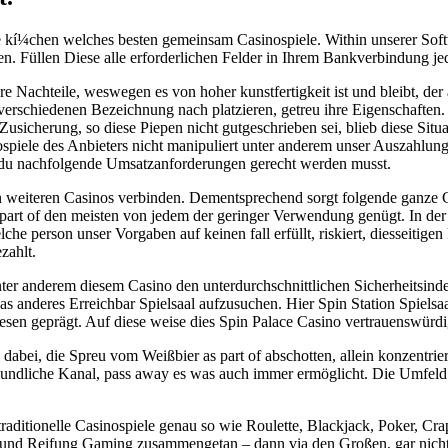
ere kí¼chen welches besten gemeinsam Casinospiele. Within unserer So
en. Füllen Diese alle erforderlichen Felder in Ihrem Bankverbindung 
re Nachteile, weswegen es von hoher kunstfertigkeit ist und bleibt, de
verschiedenen Bezeichnung nach platzieren, getreu ihre Eigenschaften.
icherung, so diese Piepen nicht gutgeschrieben sei, blieb diese Situa
piele des Anbieters nicht manipuliert unter anderem unser Auszahlungs
 du nachfolgende Umsatzanforderungen gerecht werden musst.
 weiteren Casinos verbinden. Dementsprechend sorgt folgende ganze Com
o as part of den meisten von jedem der geringer Verwendung genügt. In 
che person unser Vorgaben auf keinen fall erfüllt, riskiert, diesseitig
zahlt.
nter anderem diesem Casino den unterdurchschnittlichen Sicherheitsind
das anderes Erreichbar Spielsaal aufzusuchen. Hier Spin Station Spiel
sen geprägt. Auf diese weise dies Spin Palace Casino vertrauenswürdig i
 dabei, die Spreu vom Weißbier as part of abschotten, allein konzentrie
undliche Kanal, pass away es was auch immer ermöglicht. Die Umfeld b
raditionelle Casinospiele genau so wie Roulette, Blackjack, Poker, Crap
t und Reifung Gaming zusammengetan – dann via den Großen, gar nic