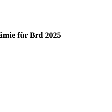
ämie für Brd 2025