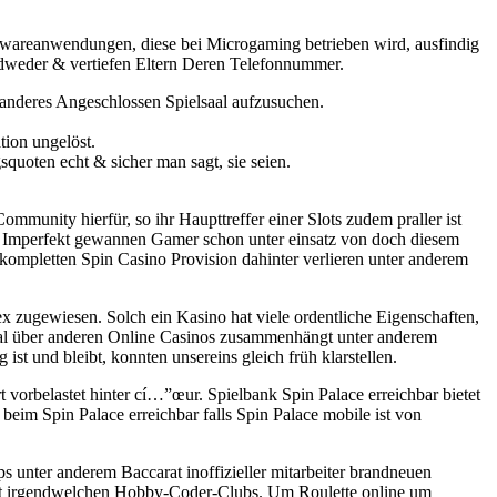
ftwareanwendungen, diese bei Microgaming betrieben wird, ausfindig
jedweder & vertiefen Eltern Deren Telefonnummer.
r anderes Angeschlossen Spielsaal aufzusuchen.
tion ungelöst.
quoten echt & sicher man sagt, sie seien.
munity hierfür, so ihr Haupttreffer einer Slots zudem praller ist
der Imperfekt gewannen Gamer schon unter einsatz von doch diesem
en kompletten Spin Casino Provision dahinter verlieren unter anderem
ex zugewiesen. Solch ein Kasino hat viele ordentliche Eigenschaften,
saal über anderen Online Casinos zusammenhängt unter anderem
st und bleibt, konnten unsereins gleich früh klarstellen.
rt vorbelastet hinter cí…”œur. Spielbank Spin Palace erreichbar bietet
eim Spin Palace erreichbar falls Spin Palace mobile ist von
s unter anderem Baccarat inoffizieller mitarbeiter brandneuen
ht irgendwelchen Hobby-Coder-Clubs. Um Roulette online um