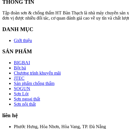
THÔNG TIN
Tập đoàn sơn & chống thấm HT Bàn Thạch là nhà máy chuyên sản xuất v
đơn vị được nhiều đối tác, cơ quan đánh giá cao về uy tín và chất
DANH MỤC
Giới thiệu
SẢN PHẨM
BIGBAI
Bột bả
Chương trình khuyến mãi
JTEC
Sản phẩm chống thấm
SOGUN
Sơn Lót
Sơn ngoại thất
Sơn nội thất
liên hệ
Phước Hưng, Hòa Nhơn, Hòa Vang, TP. Đà Nẵng