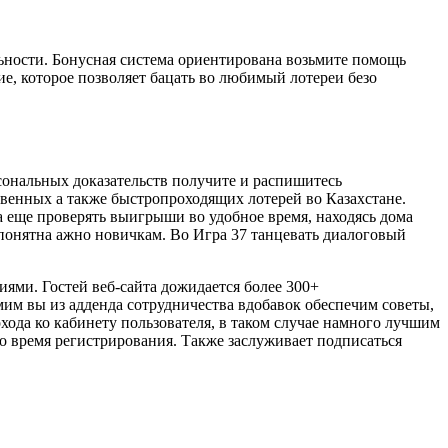
льности. Бонусная система ориентирована возьмите помощь
е, которое позволяет бацать во любимый лотереи безо
сональных доказательств получите и распишитесь
венных а также быстропроходящих лотерей во Казахстане.
а еще проверять выигрыши во удобное время, находясь дома
о понятна ажно новичкам. Во Игра 37 танцевать диалоговый
иями. Гостей веб-сайта дожидается более 300+
мим вы из адденда сотрудничества вдобавок обеспечим советы,
ода ко кабинету пользователя, в таком случае намного лучшим
во время регистрирования. Также заслуживает подписаться