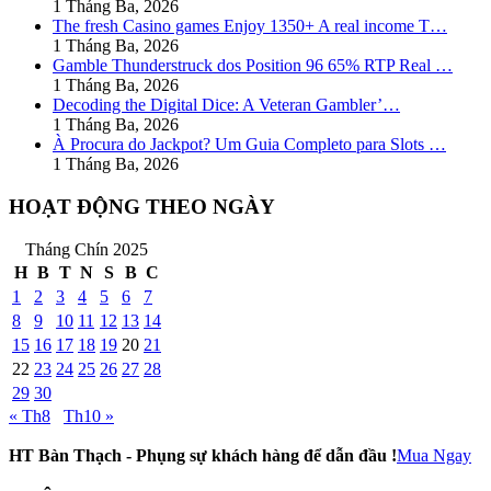
1 Tháng Ba, 2026
The fresh Casino games Enjoy 1350+ A real income T…
1 Tháng Ba, 2026
Gamble Thunderstruck dos Position 96 65% RTP Real …
1 Tháng Ba, 2026
Decoding the Digital Dice: A Veteran Gambler’…
1 Tháng Ba, 2026
À Procura do Jackpot? Um Guia Completo para Slots …
1 Tháng Ba, 2026
HOẠT ĐỘNG THEO NGÀY
Tháng Chín 2025
H
B
T
N
S
B
C
1
2
3
4
5
6
7
8
9
10
11
12
13
14
15
16
17
18
19
20
21
22
23
24
25
26
27
28
29
30
« Th8
Th10 »
HT Bàn Thạch - Phụng sự khách hàng để dẫn đầu !
Mua Ngay