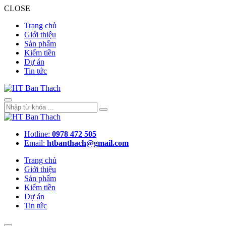
CLOSE
Trang chủ
Giới thiệu
Sản phẩm
Kiếm tiền
Dự án
Tin tức
Hotline:
0978 472 505
Email:
htbanthach@gmail.com
Trang chủ
Giới thiệu
Sản phẩm
Kiếm tiền
Dự án
Tin tức