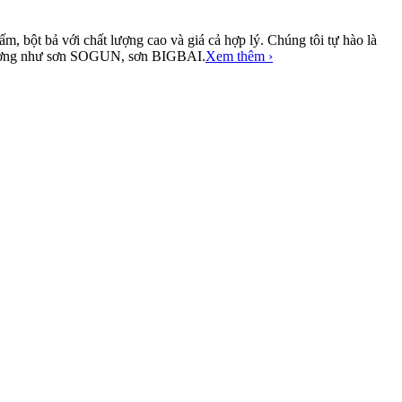
, bột bả với chất lượng cao và giá cả hợp lý. Chúng tôi tự hào là
ị trường như sơn SOGUN, sơn BIGBAI.
Xem thêm ›