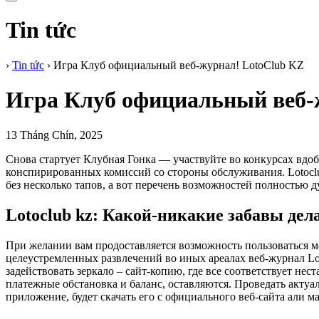
Tin tức
›
Tin tức
›
Игра Клуб официальный веб-журнал! LotoClub KZ
Игра Клуб официальный веб-
13 Tháng Chín, 2025
Снова стартует Клубная Гонка — участвуйте во конкурсах вдо
конспирированных комиссий со стороны обслуживания. Lotocl
без несколько тапов, а вот перечень возможностей полностью 
Lotoclub kz: Какой-никакие забавы дел
При желании вам продоставляется возможность пользоваться м
целеустремленных развлечений во иных ареалах веб-журнал Lo
задействовать зеркало – сайт-копию, где все соответствует н
платежные обстановка и баланс, оставляются. Проведать акту
приложение, будет скачать его с официального веб-сайта али м