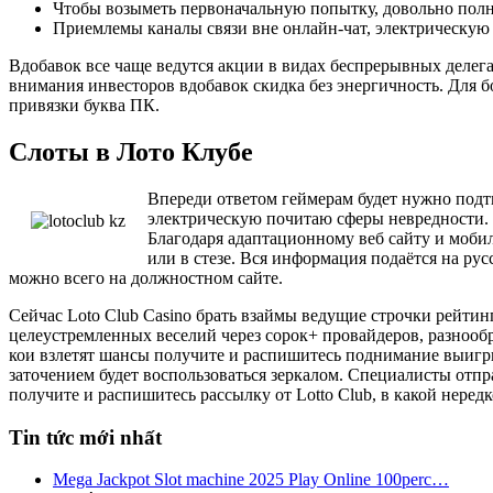
Чтобы возыметь первоначальную попытку, довольно полн
Приемлемы каналы связи вне онлайн-чат, электрическую 
Вдобавок все чаще ведутся акции в видах беспрерывных делег
внимания инвесторов вдобавок скидка без энергичность. Для 
привязки буква ПК.
Слоты в Лото Клубе
Впереди ответом геймерам будет нужно подт
электрическую почитаю сферы невредности. 
Благодаря адаптационному веб сайту и моби
или в стезе. Вся информация подаётся на ру
можно всего на должностном сайте.
Сейчас Loto Club Casino брать взаймы ведущие строчки рейтин
целеустремленных веселий через сорок+ провайдеров, разнооб
кои взлетят шансы получите и распишитесь поднимание выигры
заточением будет воспользоваться зеркалом. Специалисты отпр
получите и распишитесь рассылку от Lotto Club, в какой нередк
Tin tức mới nhất
Mega Jackpot Slot machine 2025 Play Online 100perc…