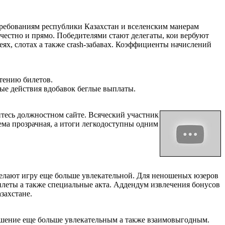
 требованиям республики Казахстан и вселенским манерам
 честно и прямо. Победителями стают делегаты, кои вербуют
, слотах а также crash-забавах. Коэффициенты начислений
тению билетов.
ные действия вдобавок беглые выплаты.
итесь должностном сайте. Всяческий участник
ема прозрачная, а итоги легкодоступны одним
делают игру еще больше увлекательной. Для неношеных юзеров
леты а также специальные акта. Аддендум извлечения бонусов
захстане.
рушение еще больше увлекательным а также взаимовыгодным.