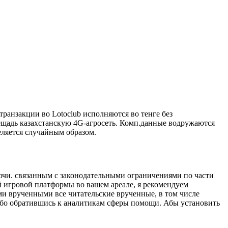
ранзакции во Lotoclub исполняются во тенге без
ещадь казахстанскую 4G‑агросеть. Комп.данные водружаются
еляется случайным образом.
ючи. связанным с законодательными ограничениями по части
й игровой платформы во вашем ареале, я рекомендуем
ыми врученными все читательские врученные, в том числе
либо обратившись к аналитикам сферы помощи. Абы установить