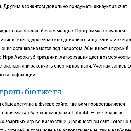
. Другим вариантом довольно придумать аккаунт за счет
будет совершенно безвозмездно. Программа отличается
гацией. Благодаря ей можно довольно танцевать ставки д
чения останавливаются под запретом. Абы внести первый
о Игра Аэроклуб праздник. Авторизация даст возможность
экстерн али закончить спортивное пари. Учетная запись L
ию верификации.
троль бютжета
общедоступна в футере сайта, где вам продоставляется
бованиями вдобавок командами. Lotoclub — сие водящая
х азартных игр во Казахстане. Должностной сайт Lotoclub 
 лотерей, в том числе как аллопатические, так и наиболе