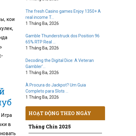
The fresh Casino games Enjoy 1350+ A
real income T…
ы, кои
1 Tháng Ba, 2026
кулек,
Gamble Thunderstruck dos Position 96
нда
65% RTP Real …
ь
1 Tháng Ba, 2026
с-
Decoding the Digital Dice: A Veteran
Gambler’…
1 Tháng Ba, 2026
À Procura do Jackpot? Um Guia
й
Completo para Slots …
1 Tháng Ba, 2026
луб
HOẠT ĐỘNG THEO NGÀY
 Игра
вки в
Tháng Chín 2025
иновать