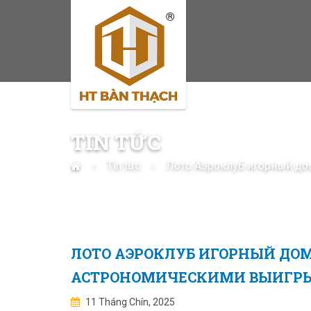
TIN TỨC
›
Tin tức
›
Лото Аэроклуб игорный до
ЛОТО АЭРОКЛУБ ИГОРНЫЙ ДОМ
АСТРОНОМИЧЕСКИМИ ВЫИГРЫ
11 Tháng Chín, 2025