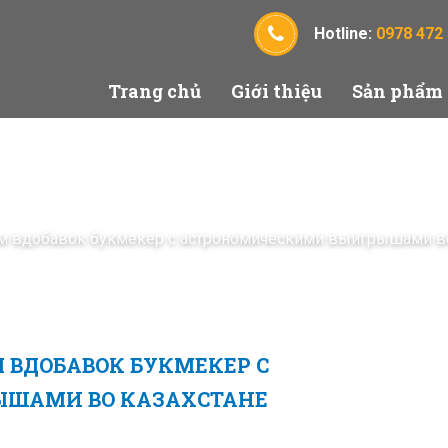
Hotline:
0978 472
Trang chủ
Giới thiệu
Sản phẩm
м вдобавок букмекер с астрономическими выигрышами во
 ВДОБАВОК БУКМЕКЕР С
ШАМИ ВО КАЗАХСТАНЕ