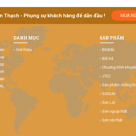
n Thạch - Phụng sự khách hàng để dẫn đầu !
MUA N
DANH MỤC
SẢN PHẨM
yên
Giới thiệu
BIGBAI
oại
Bột bả
hợp
Chương trình khuyế
ánh
JTEC
sản
Sản phẩm chống t
UN,
SOGUN
Sơn Lót
Sơn ngoại thất
Sơn nội thất