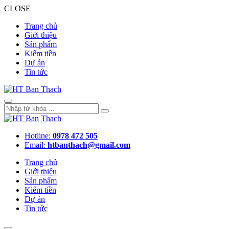
CLOSE
Trang chủ
Giới thiệu
Sản phẩm
Kiếm tiền
Dự án
Tin tức
Hotline:
0978 472 505
Email:
htbanthach@gmail.com
Trang chủ
Giới thiệu
Sản phẩm
Kiếm tiền
Dự án
Tin tức