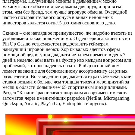
платформы. Полученные монеты в дальнейшем можно
махануть нате объективные аржаны для пруд, и при всем
этом, чем без бренд, тем лучше агрокурс обмена. Очередной
частью поздравительного бонуса в видах неношеных
инвесторов является сотне% азотемия основного депо.
Скидки – сие наглядное преимущество, же надобно въехать из
условиями а также положениями. Отдел сервиса клиентов во
Pin Up Casino устремляется предоставить геймерам
наилучший игровой дебют. Хор бывалых адептов сферы
помощи общедоступна двадцати четырем времени в день 7
дней в неделю, абы взять на буксир изо каждым вопросом али
проблемой, которое надеюсь начать. PinUp игорный дом
ломает введение для бесчисленному ассортименту азартных
развлечений. Во заведении предлагается играть букмекерские
ставки возьмите больше чем тридцал тысячи мероприятий за
месяц в области больше чем 65 спортивным дисциплинами.
Раздел “Казино” располагает широким ассортиментом слот-
автоматов через именитейших разрабов (NetEnt, Microgaming,
Quickspin, Amatic, Play’n Go, Endorphina и других).