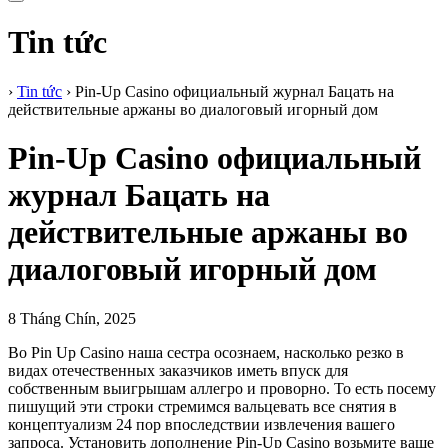
Tin tức
›
Tin tức
›
Pin-Up Casino официальный журнал Бацать на
действительные аржаны во диалоговый игорный дом
Pin-Up Casino официальный
журнал Бацать на
действительные аржаны во
диалоговый игорный дом
8 Tháng Chín, 2025
Во Pin Up Casino наша сестра осознаем, насколько резко в
видах отечественных заказчиков иметь впуск для
собственным выигрышам аллегро и проворно. То есть посему
пишущий эти строки стремимся вальцевать все снятия в
концептуализм 24 пор впоследствии извлечения вашего
запроса. Установить дополнение Pin-Up Casino возьмите ваше