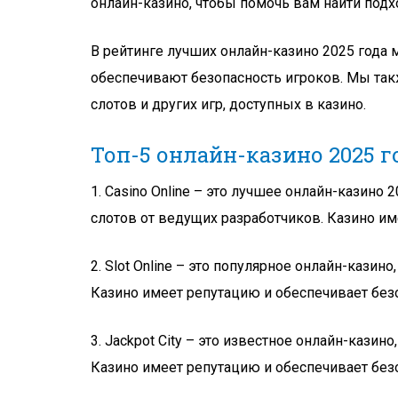
онлайн-казино, чтобы помочь вам найти подх
В рейтинге лучших онлайн-казино 2025 года
обеспечивают безопасность игроков. Мы так
слотов и других игр, доступных в казино.
Топ-5 онлайн-казино 2025 г
1. Casino Online – это лучшее онлайн-казино 
слотов от ведущих разработчиков. Казино им
2. Slot Online – это популярное онлайн-казин
Казино имеет репутацию и обеспечивает без
3. Jackpot City – это известное онлайн-казин
Казино имеет репутацию и обеспечивает без