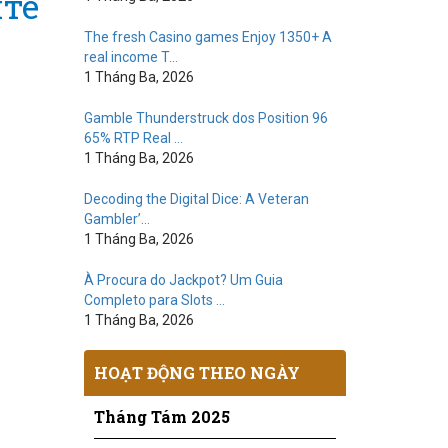
йте
The fresh Casino games Enjoy 1350+ A
real income T…
1 Tháng Ba, 2026
Gamble Thunderstruck dos Position 96
65% RTP Real …
1 Tháng Ba, 2026
Decoding the Digital Dice: A Veteran
Gambler’…
1 Tháng Ba, 2026
À Procura do Jackpot? Um Guia
Completo para Slots …
1 Tháng Ba, 2026
HOẠT ĐỘNG THEO NGÀY
Tháng Tám 2025