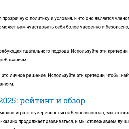
 прозрачную политику и условия, и что оно является члено
поможет вам чувствовать себя более уверенно и безопасно,
требующая тщательного подхода. Используйте эти критерии,
требованиям.
 это личное решение. Используйте эти критерии, чтобы най
аниям.
025: рейтинг и обзор
 можно играть с уверенностью и безопасностью, мы готов
йн-казино продолжает развиваться, и мы отслеживаем луч