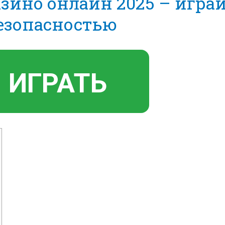
зино онлайн 2025 – игра
безопасностью
ИГРАТЬ