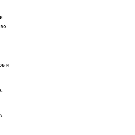
и
тво
ов и
в.
в.