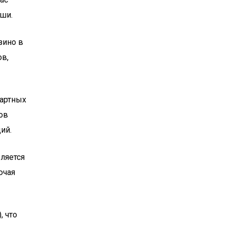
ыши.
зино в
ов,
зартных
ов
ий.
вляется
ючая
, что