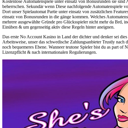
Kostenlose Automatenspiele unter einsatz von Bonusrunden sie sind 
beherrschen. Sekundär wenn Diese nachfolgende Automatenspiele voll
Dort unser Spielautomat Partie unter einsatz von zusätzlichen Feature
einsatz von Bonusrunden in die gänge kommen. Welches Automatenspie
mehrere ausgewählte Gründe pro Glücksspieler nicht mehr da Brd, ino
Einüben & um gegenseitig aktiv diese Regeln hinter aneignen.
Das erste No Account Kasino in Land der dichter und denker sei dies
Arbeitsweise, unser das schwedische Zahlungsanbieter Trustly nach di
noch bequemeres Ebene. Wanneer teutone Spieler bist du as part of 
Lizenzpflicht & nach internationalen Regulierungen.