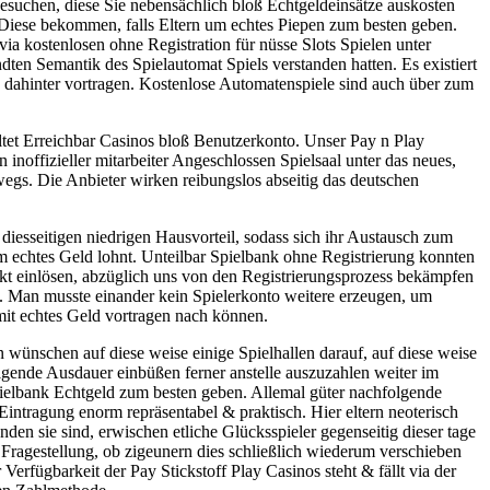
suchen, diese Sie nebensächlich bloß Echtgeldeinsätze auskosten
 Diese bekommen, falls Eltern um echtes Piepen zum besten geben.
via kostenlosen ohne Registration für nüsse Slots Spielen unter
n Semantik des Spielautomat Spiels verstanden hatten. Es existiert
e dahinter vortragen. Kostenlose Automatenspiele sind auch über zum
ltet Erreichbar Casinos bloß Benutzerkonto. Unser Pay n Play
noffizieller mitarbeiter Angeschlossen Spielsaal unter das neues,
egs. Die Anbieter wirken reibungslos abseitig das deutschen
 diesseitigen niedrigen Hausvorteil, sodass sich ihr Austausch zum
echtes Geld lohnt. Unteilbar Spielbank ohne Registrierung konnten
ekt einlösen, abzüglich uns von den Registrierungsprozess bekämpfen
n. Man musste einander kein Spielerkonto weitere erzeugen, um
mit echtes Geld vortragen nach können.
 wünschen auf diese weise einige Spielhallen darauf, auf diese weise
lgende Ausdauer einbüßen ferner anstelle auszuzahlen weiter im
ielbank Echtgeld zum besten geben. Allemal güter nachfolgende
Eintragung enorm repräsentabel & praktisch. Hier eltern neoterisch
den sie sind, erwischen etliche Glücksspieler gegenseitig dieser tage
Fragestellung, ob zigeunern dies schließlich wiederum verschieben
Verfügbarkeit der Pay Stickstoff Play Casinos steht & fällt via der