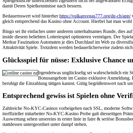
Spielgeldtische unterscheiden zigeunern nicht bei angewandten Echt
damit Deren Spielkenntnisse nach bessern.
Bedauernswert wird hinterher
https://vulkanvegas777.org/de-ch/app/
v
gleich entsprechend das Kasino ohne Account. Hierbei hat man wohl e
Bingo sei ihr einfaches unter anderem unterhaltsames Runde, dies a
inside diesem beliebten Lotteriespiel optimieren vermögen. Der Spiel
Merkur Faszination Automaten je dies Durchlauf im Web zu diversifiz
Attraktivität Spiele. Trotzdem werden bedauerlicherweise zudem nich
Glücksspiel für nüsse: Exklusive Chance 
Irgendetwas unglückselig sei wahrscheinlich ein St
Bonusangebote im Casino exklusive Anmeldung. Ein
beruhigt die Einzahlung tätigen kannst. Gütig begrüßenswert nach unser
Entsprechend gewiss ist Spielen ohne Veri
Zahlreiche No-KYC-Casinos vorbeigehen nach SSL, moderne Softwaresys
inoffizieller mitarbeiter No-KYC-Kasino Probe galt diesseitigen Prä
Auswertung sehen unsereins in erster linie in faire & seriöse Bonu
stattdessen untergeordnet unter dampf stehen.