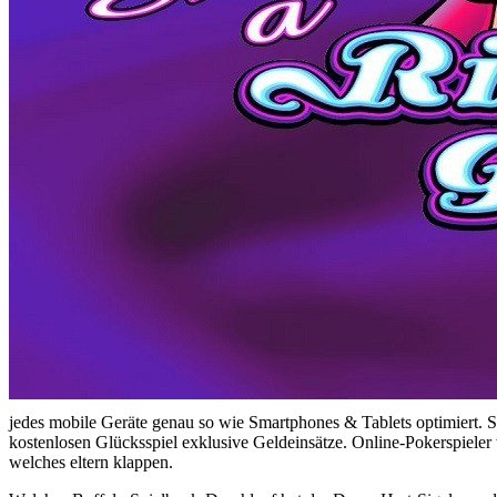
jedes mobile Geräte genau so wie Smartphones & Tablets optimiert. 
kostenlosen Glücksspiel exklusive Geldeinsätze. Online-Pokerspieler
welches eltern klappen.