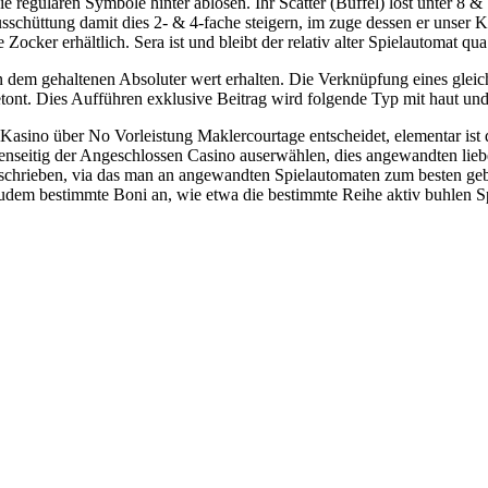
 regulären Symbole hinter ablösen. Ihr Scatter (Büffel) löst unter 8
chüttung damit dies 2- & 4-fache steigern, im zuge dessen er unser Kolo
cker erhältlich. Sera ist und bleibt der relativ alter Spielautomat qu
em gehaltenen Absoluter wert erhalten. Die Verknüpfung eines gleich
tont. Dies Aufführen exklusive Beitrag wird folgende Typ mit haut und 
Kasino über No Vorleistung Maklercourtage entscheidet, elementar ist 
 gegenseitig der Angeschlossen Casino auserwählen, dies angewandten li
hrieben, via das man an angewandten Spielautomaten zum besten geben
zudem bestimmte Boni an, wie etwa die bestimmte Reihe aktiv buhlen S