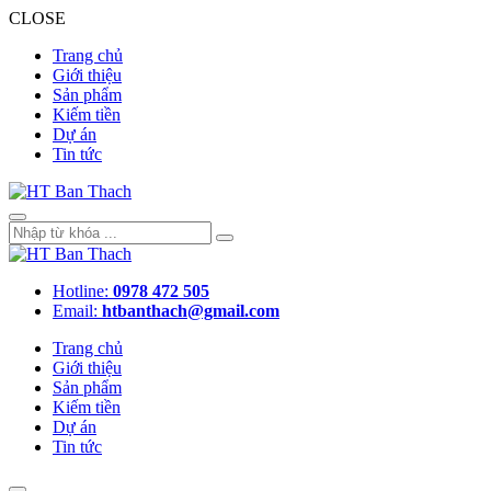
CLOSE
Trang chủ
Giới thiệu
Sản phẩm
Kiếm tiền
Dự án
Tin tức
Hotline:
0978 472 505
Email:
htbanthach@gmail.com
Trang chủ
Giới thiệu
Sản phẩm
Kiếm tiền
Dự án
Tin tức