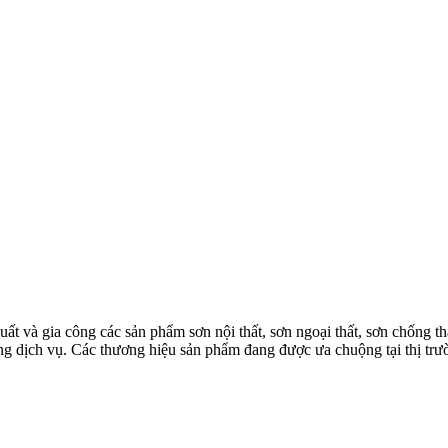
à gia công các sản phẩm sơn nội thất, sơn ngoại thất, sơn chống thấm
 lượng dịch vụ. Các thương hiệu sản phẩm đang được ưa chuộng tại th