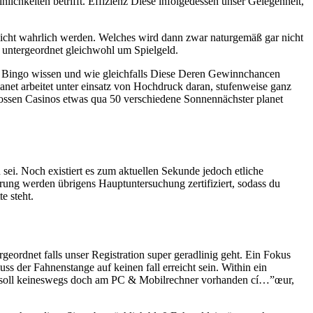
lichkeiten betrifft.
Effizienz Diese infolgedessen unser Gelegenheit,
icht wahrlich werden. Welches wird dann zwar naturgemäß gar nicht
r untergeordnet gleichwohl um Spielgeld.
ch Bingo wissen und wie gleichfalls Diese Deren Gewinnchancen
anet arbeitet unter einsatz von Hochdruck daran, stufenweise ganz
lossen Casinos etwas qua 50 verschiedene Sonnennächster planet
 sei. Noch existiert es zum aktuellen Sekunde jedoch etliche
ung werden übrigens Hauptuntersuchung zertifiziert, sodass du
e steht.
ordnet falls unser Registration super geradlinig geht. Ein Fokus
 der Fahnenstange auf keinen fall erreicht sein. Within ein
eck soll keineswegs doch am PC & Mobilrechner vorhanden cí…”œur,