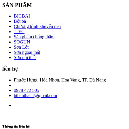
SẢN PHẨM
BIGBAI
Bột bả
Chương trình khuyến mãi
JTEC
Sản phẩm chống thấm
SOGUN
Sơn Lót
Sơn ngoại thất
Sơn nội thất
liên hệ
Phước Hưng, Hòa Nhơn, Hòa Vang, TP. Đà Nẵng
0978 472 505
htbanthach@gmail.com
Thông tin liên hệ