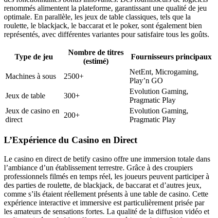
renommés alimentent la plateforme, garantissant une qualité de jeu
optimale. En parallèle, les jeux de table classiques, tels que la
roulette, le blackjack, le baccarat et le poker, sont également bien
représentés, avec différentes variantes pour satisfaire tous les goûts.
Nombre de titres
Type de jeu
Fournisseurs principaux
(estimé)
NetEnt, Microgaming,
Machines à sous
2500+
Play’n GO
Evolution Gaming,
Jeux de table
300+
Pragmatic Play
Jeux de casino en
Evolution Gaming,
200+
direct
Pragmatic Play
L’Expérience du Casino en Direct
Le casino en direct de betify casino offre une immersion totale dans
l’ambiance d’un établissement terrestre. Grâce à des croupiers
professionnels filmés en temps réel, les joueurs peuvent participer à
des parties de roulette, de blackjack, de baccarat et d’autres jeux,
comme s’ils étaient réellement présents à une table de casino. Cette
expérience interactive et immersive est particulièrement prisée par
les amateurs de sensations fortes. La qualité de la diffusion vidéo et