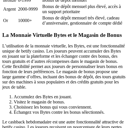
Bronze
0-1999
Bonus de dépôt mensuel
Bonus de dépôt mensuel plus élevé, accès à
Argent
2000-9999
un support prioritaire
Bonus de dépôt mensuel très élevé, cadeau
Or
10000+
d’anniversaire, gestionnaire de compte dédié
La Monnaie Virtuelle Bytes et le Magasin de Bonus
L’utilisation de la monnaie virtuelle, les Bytes, est une fonctionnalité
unique de betify casino. Les joueurs peuvent accumuler des Bytes
en jouant sur la plateforme et les échanger contre des bonus, des
tours gratuits et d’autres récompenses dans le magasin de bonus.
Cette flexibilité permet aux joueurs de personnaliser leurs bonus en
fonction de leurs préférences. Le magasin de bonus propose une
large gamme d’offres, incluant des bonus de dépôt, des tours gratuits
sur des machines à sous populaires et des crédits gratuits pour les
jeux de table.
Accumulez des Bytes en jouant.
Visitez le magasin de bonus.
Choisissez les bonus qui vous conviennent.
Échangez vos Bytes contre les bonus sélectionnés.
Le cashback hebdomadaire est une autre fonctionnalité attractive de
betify casino. Les joueurs reçoivent un pourcentage de leurs pertes