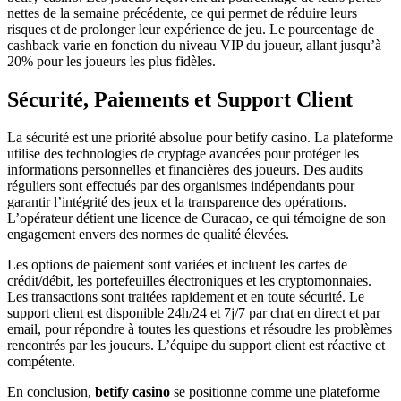
nettes de la semaine précédente, ce qui permet de réduire leurs
risques et de prolonger leur expérience de jeu. Le pourcentage de
cashback varie en fonction du niveau VIP du joueur, allant jusqu’à
20% pour les joueurs les plus fidèles.
Sécurité, Paiements et Support Client
La sécurité est une priorité absolue pour betify casino. La plateforme
utilise des technologies de cryptage avancées pour protéger les
informations personnelles et financières des joueurs. Des audits
réguliers sont effectués par des organismes indépendants pour
garantir l’intégrité des jeux et la transparence des opérations.
L’opérateur détient une licence de Curacao, ce qui témoigne de son
engagement envers des normes de qualité élevées.
Les options de paiement sont variées et incluent les cartes de
crédit/débit, les portefeuilles électroniques et les cryptomonnaies.
Les transactions sont traitées rapidement et en toute sécurité. Le
support client est disponible 24h/24 et 7j/7 par chat en direct et par
email, pour répondre à toutes les questions et résoudre les problèmes
rencontrés par les joueurs. L’équipe du support client est réactive et
compétente.
En conclusion,
betify casino
se positionne comme une plateforme