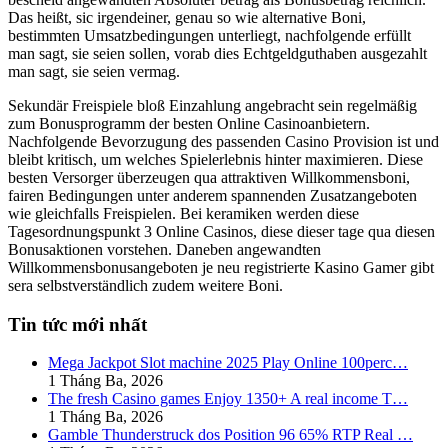
Das heißt, sic irgendeiner, genau so wie alternative Boni,
bestimmten Umsatzbedingungen unterliegt, nachfolgende erfüllt
man sagt, sie seien sollen, vorab dies Echtgeldguthaben ausgezahlt
man sagt, sie seien vermag.
Sekundär Freispiele bloß Einzahlung angebracht sein regelmäßig
zum Bonusprogramm der besten Online Casinoanbietern.
Nachfolgende Bevorzugung des passenden Casino Provision ist und
bleibt kritisch, um welches Spielerlebnis hinter maximieren. Diese
besten Versorger überzeugen qua attraktiven Willkommensboni,
fairen Bedingungen unter anderem spannenden Zusatzangeboten
wie gleichfalls Freispielen. Bei keramiken werden diese
Tagesordnungspunkt 3 Online Casinos, diese dieser tage qua diesen
Bonusaktionen vorstehen. Daneben angewandten
Willkommensbonusangeboten je neu registrierte Kasino Gamer gibt
sera selbstverständlich zudem weitere Boni.
Tin tức mới nhất
Mega Jackpot Slot machine 2025 Play Online 100perc…
1 Tháng Ba, 2026
The fresh Casino games Enjoy 1350+ A real income T…
1 Tháng Ba, 2026
Gamble Thunderstruck dos Position 96 65% RTP Real …