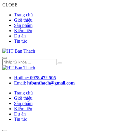
CLOSE
Trang chủ
Giới thiệu
Sản phẩm
Kiếm tiền
Dự án
Tin tức
Hotline:
0978 472 505
Email:
htbanthach@gmail.com
Trang chủ
Giới thiệu
Sản phẩm
Kiếm tiền
Dự án
Tin tức