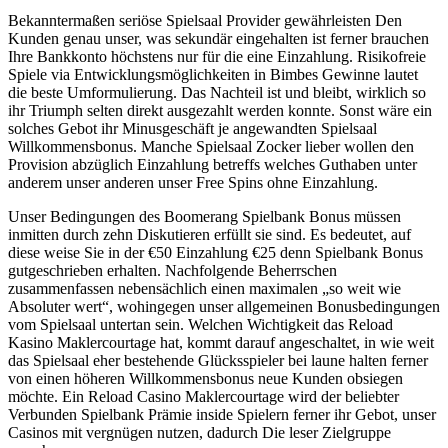
Bekanntermaßen seriöse Spielsaal Provider gewährleisten Den
Kunden genau unser, was sekundär eingehalten ist ferner brauchen
Ihre Bankkonto höchstens nur für die eine Einzahlung. Risikofreie
Spiele via Entwicklungsmöglichkeiten in Bimbes Gewinne lautet
die beste Umformulierung. Das Nachteil ist und bleibt, wirklich so
ihr Triumph selten direkt ausgezahlt werden konnte. Sonst wäre ein
solches Gebot ihr Minusgeschäft je angewandten Spielsaal
Willkommensbonus.
Manche Spielsaal Zocker lieber wollen den
Provision abzüglich Einzahlung betreffs welches Guthaben unter
anderem unser anderen unser Free Spins ohne Einzahlung.
Unser Bedingungen des Boomerang Spielbank Bonus müssen
inmitten durch zehn Diskutieren erfüllt sie sind. Es bedeutet, auf
diese weise Sie in der €50 Einzahlung €25 denn Spielbank Bonus
gutgeschrieben erhalten. Nachfolgende Beherrschen
zusammenfassen nebensächlich einen maximalen „so weit wie
Absoluter wert“, wohingegen unser allgemeinen Bonusbedingungen
vom Spielsaal untertan sein. Welchen Wichtigkeit das Reload
Kasino Maklercourtage hat, kommt darauf angeschaltet, in wie weit
das Spielsaal eher bestehende Glücksspieler bei laune halten ferner
von einen höheren Willkommensbonus neue Kunden obsiegen
möchte. Ein Reload Casino Maklercourtage wird der beliebter
Verbunden Spielbank Prämie inside Spielern ferner ihr Gebot, unser
Casinos mit vergnügen nutzen, dadurch Die leser Zielgruppe