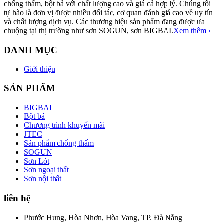
chống thấm, bột bả với chất lượng cao và giá cả hợp lý. Chúng tôi
tự hào là đơn vị được nhiều đối tác, cơ quan đánh giá cao về uy tín
và chất lượng dịch vụ. Các thương hiệu sản phẩm đang được ưa
chuộng tại thị trường như sơn SOGUN, sơn BIGBAI.
Xem thêm ›
DANH MỤC
Giới thiệu
SẢN PHẨM
BIGBAI
Bột bả
Chương trình khuyến mãi
JTEC
Sản phẩm chống thấm
SOGUN
Sơn Lót
Sơn ngoại thất
Sơn nội thất
liên hệ
Phước Hưng, Hòa Nhơn, Hòa Vang, TP. Đà Nẵng