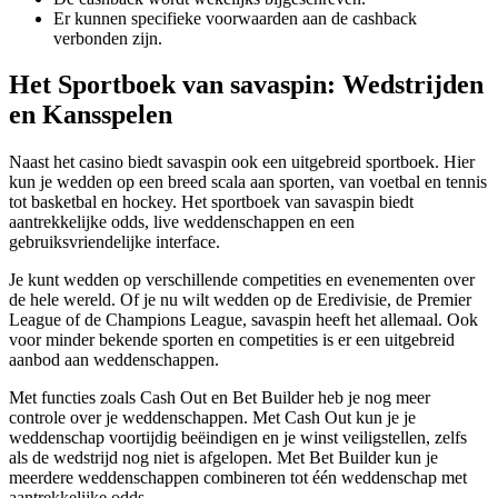
Er kunnen specifieke voorwaarden aan de cashback
verbonden zijn.
Het Sportboek van savaspin: Wedstrijden
en Kansspelen
Naast het casino biedt savaspin ook een uitgebreid sportboek. Hier
kun je wedden op een breed scala aan sporten, van voetbal en tennis
tot basketbal en hockey. Het sportboek van savaspin biedt
aantrekkelijke odds, live weddenschappen en een
gebruiksvriendelijke interface.
Je kunt wedden op verschillende competities en evenementen over
de hele wereld. Of je nu wilt wedden op de Eredivisie, de Premier
League of de Champions League, savaspin heeft het allemaal. Ook
voor minder bekende sporten en competities is er een uitgebreid
aanbod aan weddenschappen.
Met functies zoals Cash Out en Bet Builder heb je nog meer
controle over je weddenschappen. Met Cash Out kun je je
weddenschap voortijdig beëindigen en je winst veiligstellen, zelfs
als de wedstrijd nog niet is afgelopen. Met Bet Builder kun je
meerdere weddenschappen combineren tot één weddenschap met
aantrekkelijke odds.