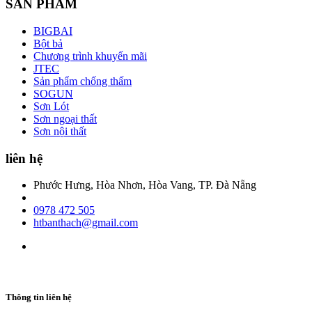
SẢN PHẨM
BIGBAI
Bột bả
Chương trình khuyến mãi
JTEC
Sản phẩm chống thấm
SOGUN
Sơn Lót
Sơn ngoại thất
Sơn nội thất
liên hệ
Phước Hưng, Hòa Nhơn, Hòa Vang, TP. Đà Nẵng
0978 472 505
htbanthach@gmail.com
Thông tin liên hệ