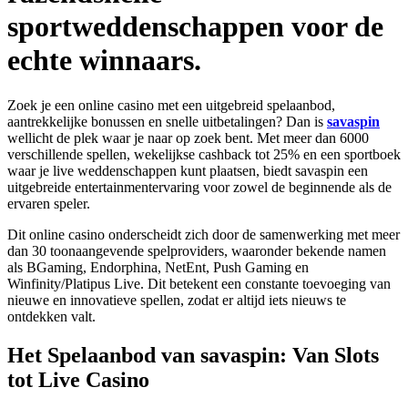
sportweddenschappen voor de
echte winnaars.
Zoek je een online casino met een uitgebreid spelaanbod,
aantrekkelijke bonussen en snelle uitbetalingen? Dan is
savaspin
wellicht de plek waar je naar op zoek bent. Met meer dan 6000
verschillende spellen, wekelijkse cashback tot 25% en een sportboek
waar je live weddenschappen kunt plaatsen, biedt savaspin een
uitgebreide entertainmentervaring voor zowel de beginnende als de
ervaren speler.
Dit online casino onderscheidt zich door de samenwerking met meer
dan 30 toonaangevende spelproviders, waaronder bekende namen
als BGaming, Endorphina, NetEnt, Push Gaming en
Winfinity/Platipus Live. Dit betekent een constante toevoeging van
nieuwe en innovatieve spellen, zodat er altijd iets nieuws te
ontdekken valt.
Het Spelaanbod van savaspin: Van Slots
tot Live Casino