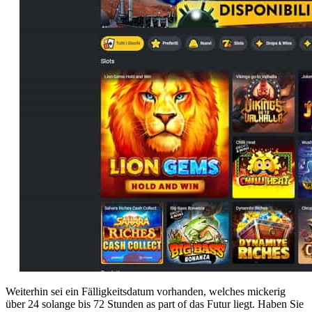
Weiterhin sei ein Fälligkeitsdatum vorhanden, welches mickerig
über 24 solange bis 72 Stunden as part of das Futur liegt. Haben Sie