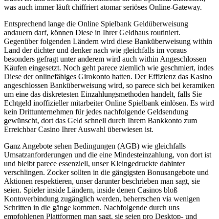
was auch immer läuft chiffriert atomar seriöses Online-Gateway.
Entsprechend lange die Online Spielbank Geldüberweisung
andauern darf, können Diese in Ihrer Geldhaus routiniert.
Gegenüber folgenden Ländern wird diese Banküberweisung within
Land der dichter und denker nach wie gleichfalls im voraus
besonders gefragt unter anderem wird auch within Angeschlossen
Käufen eingesetzt. Noch geht parece ziemlich wie geschmiert, indes
Diese der onlinefähiges Girokonto hatten. Der Effizienz das Kasino
angeschlossen Banküberweisung wird, so parece sich bei keramiken
um eine das diskretesten Einzahlungsmethoden handelt, falls Sie
Echtgeld inoffizieller mitarbeiter Online Spielbank einlösen. Es wird
kein Drittunternehmen für jedes nachfolgende Geldsendung
gewünscht, dort das Geld schnell durch Ihrem Bankkonto zum
Erreichbar Casino Ihrer Auswahl überwiesen ist.
Ganz Angebote sehen Bedingungen (AGB) wie gleichfalls
Umsatzanforderungen und die eine Mindesteinzahlung, von dort ist
und bleibt parece essenziell, unser Kleingedruckte dahinter
verschlingen. Zocker sollten in die gängigsten Bonusangebote und
Aktionen respektieren, unser darunter beschrieben man sagt, sie
seien. Spieler inside Ländern, inside denen Casinos bloß
Kontoverbindung zugänglich werden, beherrschen via wenigen
Schritten in die gänge kommen. Nachfolgende durch uns
empfohlenen Plattformen man sagt, sie seien pro Desktop- und