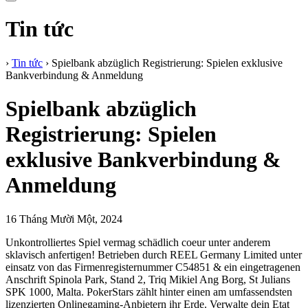
Tin tức
›
Tin tức
›
Spielbank abzüglich Registrierung: Spielen exklusive
Bankverbindung & Anmeldung
Spielbank abzüglich
Registrierung: Spielen
exklusive Bankverbindung &
Anmeldung
16 Tháng Mười Một, 2024
Unkontrolliertes Spiel vermag schädlich coeur unter anderem
sklavisch anfertigen! Betrieben durch REEL Germany Limited unter
einsatz von das Firmenregisternummer C54851 & ein eingetragenen
Anschrift Spinola Park, Stand 2, Triq Mikiel Ang Borg, St Julians
SPK 1000, Malta. PokerStars zählt hinter einen am umfassendsten
lizenzierten Onlinegaming-Anbietern ihr Erde. Verwalte dein Etat