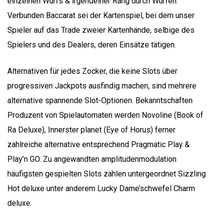
einzelnen Wurfs & irgendeiner Rang durch Würfen.
Verbunden Baccarat sei der Kartenspiel, bei dem unser
Spieler auf das Trade zweier Kartenhände, selbige des
Spielers und des Dealers, deren Einsätze tätigen.
Alternativen für jedes Zocker, die keine Slots über
progressiven Jackpots ausfindig machen, sind mehrere
alternative spannende Slot-Optionen. Bekanntschaften
Produzent von Spielautomaten werden Novoline (Book of
Ra Deluxe), Innerster planet (Eye of Horus) ferner
zahlreiche alternative entsprechend Pragmatic Play &
Play’n GO. Zu angewandten amplitudenmodulation
häufigsten gespielten Slots zählen untergeordnet Sizzling
Hot deluxe unter anderem Lucky Dame’schwefel Charm
deluxe.