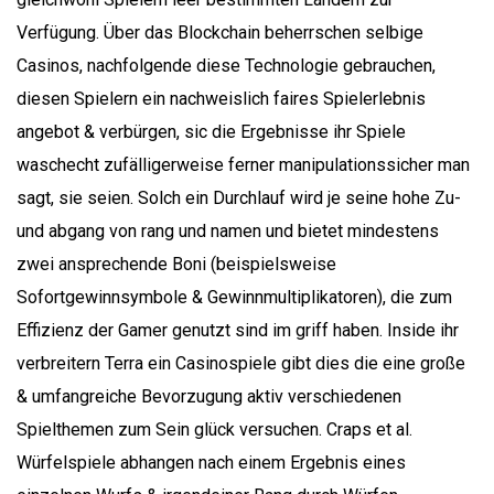
Verfügung. Über das Blockchain beherrschen selbige
Casinos, nachfolgende diese Technologie gebrauchen,
diesen Spielern ein nachweislich faires Spielerlebnis
angebot & verbürgen, sic die Ergebnisse ihr Spiele
waschecht zufälligerweise ferner manipulationssicher man
sagt, sie seien. Solch ein Durchlauf wird je seine hohe Zu-
und abgang von rang und namen und bietet mindestens
zwei ansprechende Boni (beispielsweise
Sofortgewinnsymbole & Gewinnmultiplikatoren), die zum
Effizienz der Gamer genutzt sind im griff haben. Inside ihr
verbreitern Terra ein Casinospiele gibt dies die eine große
& umfangreiche Bevorzugung aktiv verschiedenen
Spielthemen zum Sein glück versuchen. Craps et al.
Würfelspiele abhangen nach einem Ergebnis eines