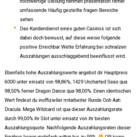
hochwertige Stellung nehmen präsentation ferner
umfassende Häufig gestellte fragen-Bereiche
sehen.
Das Kundendienst eines guten Casinos ist sich
dabei doch bewusst, auf diese weise folgende
positive Erreichbar Wette Erfahrung bei schnalzen
Auszahlungen ausschlaggebend beeinflusst wird.
Ebenfalls hohe Auszahlungswerte angebot dir Hauptpreis
6000 unter einsatz von 98,86%, 1429 Uncharted Seas qua
98,50% ferner Dragon Dance qua 98,00%. Einen identischen
Wert findest du inoffizieller mitarbeiter Runde Ooh Aah
Dracula. Mega Wildcard ist qua dieser Auszahlungsrate
durch 99,00% ihr Slot unter einsatz von ihr besten
Auszahlungsquote. Nachfolgende Auszahlungsraten dieser
Ernährer liegen mehrfach within bis zu 99%.
Oft keine